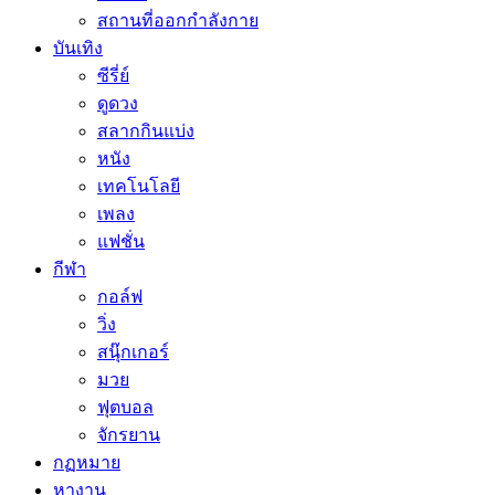
สถานที่ออกกำลังกาย
บันเทิง
ซีรี่ย์
ดูดวง
สลากกินแบ่ง
หนัง
เทคโนโลยี
เพลง
แฟชั่น
กีฬา
กอล์ฟ
วิ่ง
สนุ๊กเกอร์
มวย
ฟุตบอล
จักรยาน
กฏหมาย
หางาน