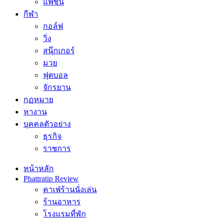
แฟชั่น
กีฬา
กอล์ฟ
วิ่ง
สนุ๊กเกอร์
มวย
ฟุตบอล
จักรยาน
กฏหมาย
หางาน
บุคคลตัวอย่าง
ธุรกิจ
ราชการ
หน้าหลัก
Phattratip Review
คาเฟ่ร้านนั่งเล่น
ร้านอาหาร
โรงแรมที่พัก