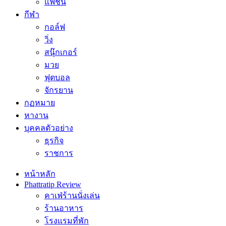
แฟชั่น
กีฬา
กอล์ฟ
วิ่ง
สนุ๊กเกอร์
มวย
ฟุตบอล
จักรยาน
กฏหมาย
หางาน
บุคคลตัวอย่าง
ธุรกิจ
ราชการ
หน้าหลัก
Phattratip Review
คาเฟ่ร้านนั่งเล่น
ร้านอาหาร
โรงแรมที่พัก