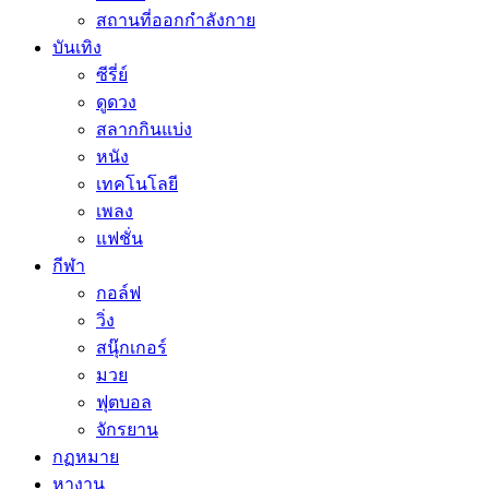
สถานที่ออกกำลังกาย
บันเทิง
ซีรี่ย์
ดูดวง
สลากกินแบ่ง
หนัง
เทคโนโลยี
เพลง
แฟชั่น
กีฬา
กอล์ฟ
วิ่ง
สนุ๊กเกอร์
มวย
ฟุตบอล
จักรยาน
กฏหมาย
หางาน