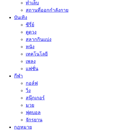
ทำเล็บ
สถานที่ออกกำลังกาย
บันเทิง
ซีรี่ย์
ดูดวง
สลากกินแบ่ง
หนัง
เทคโนโลยี
เพลง
แฟชั่น
กีฬา
กอล์ฟ
วิ่ง
สนุ๊กเกอร์
มวย
ฟุตบอล
จักรยาน
กฏหมาย