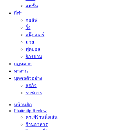
แฟชั่น
กีฬา
กอล์ฟ
วิ่ง
สนุ๊กเกอร์
มวย
ฟุตบอล
จักรยาน
กฏหมาย
หางาน
บุคคลตัวอย่าง
ธุรกิจ
ราชการ
หน้าหลัก
Phattratip Review
คาเฟ่ร้านนั่งเล่น
ร้านอาหาร