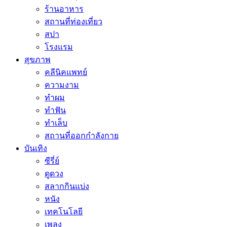
ร้านอาหาร
สถานที่ท่องเที่ยว
สปา
โรงแรม
สุขภาพ
คลีนิคแพทย์
ความงาม
ทำผม
ทำฟัน
ทำเล็บ
สถานที่ออกกำลังกาย
บันเทิง
ซีรี่ย์
ดูดวง
สลากกินแบ่ง
หนัง
เทคโนโลยี
เพลง