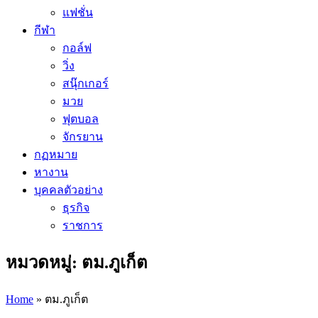
แฟชั่น
กีฬา
กอล์ฟ
วิ่ง
สนุ๊กเกอร์
มวย
ฟุตบอล
จักรยาน
กฏหมาย
หางาน
บุคคลตัวอย่าง
ธุรกิจ
ราชการ
หมวดหมู่: ตม.ภูเก็ต
Home
»
ตม.ภูเก็ต