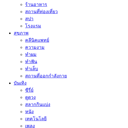
ร้านอาหาร
สถานที่ท่องเที่ยว
สปา
โรงแรม
สุขภาพ
คลีนิคแพทย์
ความงาม
ทำผม
ทำฟัน
ทำเล็บ
สถานที่ออกกำลังกาย
บันเทิง
ซีรี่ย์
ดูดวง
สลากกินแบ่ง
หนัง
เทคโนโลยี
เพลง