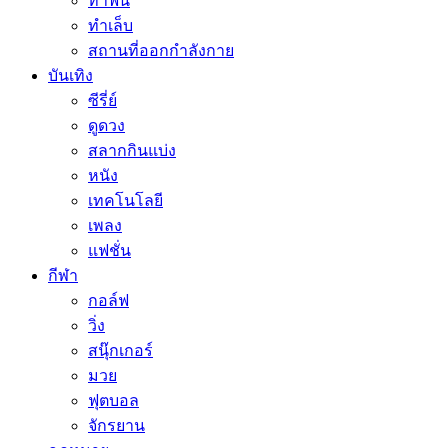
ทำฟัน
ทำเล็บ
สถานที่ออกกำลังกาย
บันเทิง
ซีรี่ย์
ดูดวง
สลากกินแบ่ง
หนัง
เทคโนโลยี
เพลง
แฟชั่น
กีฬา
กอล์ฟ
วิ่ง
สนุ๊กเกอร์
มวย
ฟุตบอล
จักรยาน