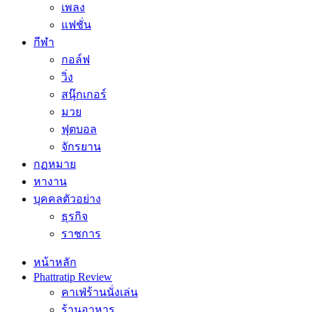
เพลง
แฟชั่น
กีฬา
กอล์ฟ
วิ่ง
สนุ๊กเกอร์
มวย
ฟุตบอล
จักรยาน
กฏหมาย
หางาน
บุคคลตัวอย่าง
ธุรกิจ
ราชการ
หน้าหลัก
Phattratip Review
คาเฟ่ร้านนั่งเล่น
ร้านอาหาร