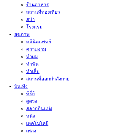
ร้านอาหาร
สถานที่ท่องเที่ยว
สปา
โรงแรม
สุขภาพ
คลีนิคแพทย์
ความงาม
ทำผม
ทำฟัน
ทำเล็บ
สถานที่ออกกำลังกาย
บันเทิง
ซีรี่ย์
ดูดวง
สลากกินแบ่ง
หนัง
เทคโนโลยี
เพลง