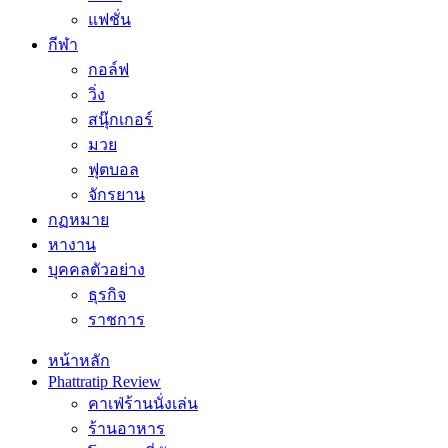
แฟชั่น
กีฬา
กอล์ฟ
วิ่ง
สนุ๊กเกอร์
มวย
ฟุตบอล
จักรยาน
กฏหมาย
หางาน
บุคคลตัวอย่าง
ธุรกิจ
ราชการ
หน้าหลัก
Phattratip Review
คาเฟ่ร้านนั่งเล่น
ร้านอาหาร