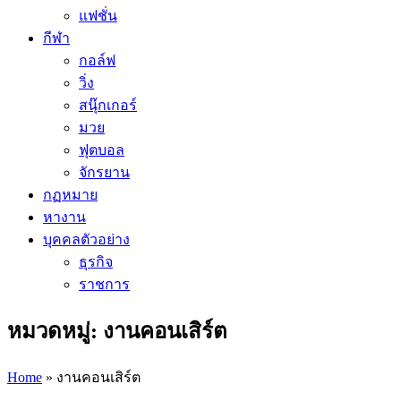
แฟชั่น
กีฬา
กอล์ฟ
วิ่ง
สนุ๊กเกอร์
มวย
ฟุตบอล
จักรยาน
กฏหมาย
หางาน
บุคคลตัวอย่าง
ธุรกิจ
ราชการ
หมวดหมู่: งานคอนเสิร์ต
Home
»
งานคอนเสิร์ต