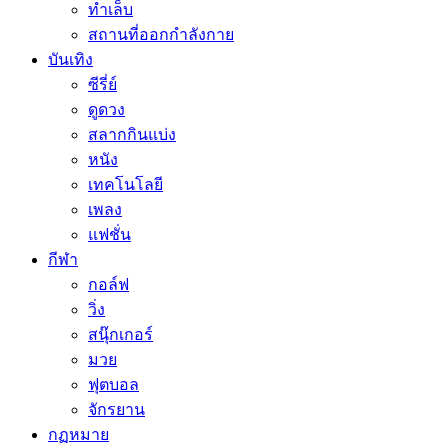
ทำเล็บ
สถานที่ออกกำลังกาย
บันเทิง
ซีรี่ย์
ดูดวง
สลากกินแบ่ง
หนัง
เทคโนโลยี
เพลง
แฟชั่น
กีฬา
กอล์ฟ
วิ่ง
สนุ๊กเกอร์
มวย
ฟุตบอล
จักรยาน
กฏหมาย