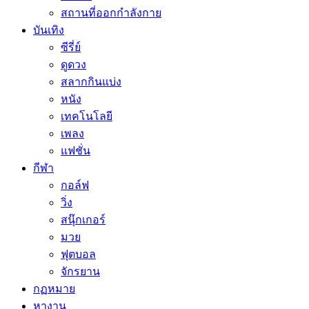
สถานที่ออกกำลังกาย
บันเทิง
ซีรี่ย์
ดูดวง
สลากกินแบ่ง
หนัง
เทคโนโลยี
เพลง
แฟชั่น
กีฬา
กอล์ฟ
วิ่ง
สนุ๊กเกอร์
มวย
ฟุตบอล
จักรยาน
กฏหมาย
หางาน