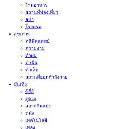
ร้านอาหาร
สถานที่ท่องเที่ยว
สปา
โรงแรม
สุขภาพ
คลีนิคแพทย์
ความงาม
ทำผม
ทำฟัน
ทำเล็บ
สถานที่ออกกำลังกาย
บันเทิง
ซีรี่ย์
ดูดวง
สลากกินแบ่ง
หนัง
เทคโนโลยี
เพลง