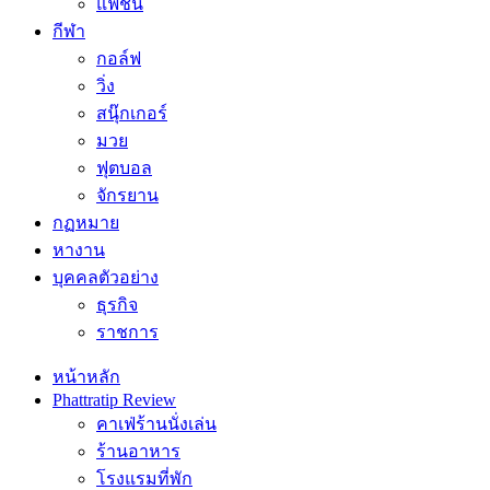
แฟชั่น
กีฬา
กอล์ฟ
วิ่ง
สนุ๊กเกอร์
มวย
ฟุตบอล
จักรยาน
กฏหมาย
หางาน
บุคคลตัวอย่าง
ธุรกิจ
ราชการ
หน้าหลัก
Phattratip Review
คาเฟ่ร้านนั่งเล่น
ร้านอาหาร
โรงแรมที่พัก