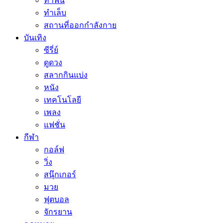
ทำฟัน
ทำเล็บ
สถานที่ออกกำลังกาย
บันเทิง
ซีรี่ย์
ดูดวง
สลากกินแบ่ง
หนัง
เทคโนโลยี
เพลง
แฟชั่น
กีฬา
กอล์ฟ
วิ่ง
สนุ๊กเกอร์
มวย
ฟุตบอล
จักรยาน