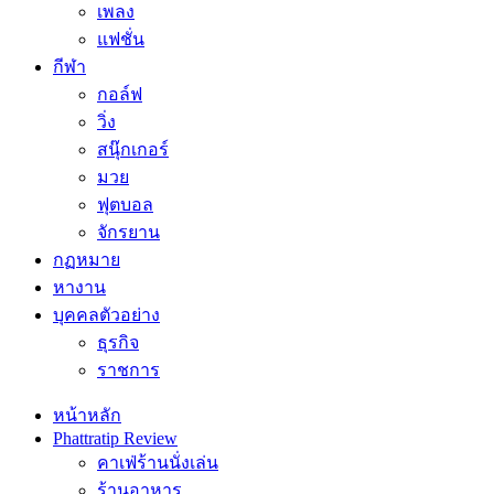
เพลง
แฟชั่น
กีฬา
กอล์ฟ
วิ่ง
สนุ๊กเกอร์
มวย
ฟุตบอล
จักรยาน
กฏหมาย
หางาน
บุคคลตัวอย่าง
ธุรกิจ
ราชการ
หน้าหลัก
Phattratip Review
คาเฟ่ร้านนั่งเล่น
ร้านอาหาร