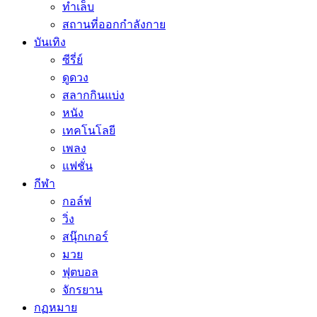
ทำเล็บ
สถานที่ออกกำลังกาย
บันเทิง
ซีรี่ย์
ดูดวง
สลากกินแบ่ง
หนัง
เทคโนโลยี
เพลง
แฟชั่น
กีฬา
กอล์ฟ
วิ่ง
สนุ๊กเกอร์
มวย
ฟุตบอล
จักรยาน
กฏหมาย