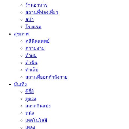
ร้านอาหาร
สถานที่ท่องเที่ยว
สปา
โรงแรม
สุขภาพ
คลีนิคแพทย์
ความงาม
ทำผม
ทำฟัน
ทำเล็บ
สถานที่ออกกำลังกาย
บันเทิง
ซีรี่ย์
ดูดวง
สลากกินแบ่ง
หนัง
เทคโนโลยี
เพลง