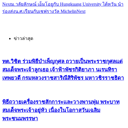
Next
ม.วลัยลักษณ์ เอ็มโอยูกับ Hungkuang University ไต้หวัน นำ
ร่องส่งน.ศ.เรียนกับเชฟรางวัล Michelin
Next
ข่าวล่าสุด
ทต.วิชิต ร่วมพิธีบำเพ็ญกุศล ถวายเป็นพระราชกุศลแด่
สมเด็จพระเจ้าลูกเธอ เจ้าฟ้าพัชรกิติยาภา นเรนทิรา
เทพยวดี กรมหลวงราชสาริณีสิริพัชร มหาวชิรราชธิดา
พิธีถวายเครื่องราชสักการะและวางพานพุ่ม พระบาท
สมเด็จพระเจ้าอยู่หัว เนื่องในโอกาสวันเฉลิม
พระชนมพรรษา