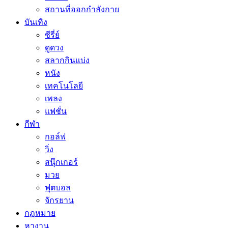
สถานที่ออกกำลังกาย
บันเทิง
ซีรี่ย์
ดูดวง
สลากกินแบ่ง
หนัง
เทคโนโลยี
เพลง
แฟชั่น
กีฬา
กอล์ฟ
วิ่ง
สนุ๊กเกอร์
มวย
ฟุตบอล
จักรยาน
กฏหมาย
หางาน