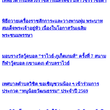
เทพยวดี กรมหลวงราชสาริณีสิริพัชร มหาวชิรราชธิดา
พิธีถวายเครื่องราชสักการะและวางพานพุ่ม พระบาท
สมเด็จพระเจ้าอยู่หัว เนื่องในโอกาสวันเฉลิม
พระชนมพรรษา
มอบรางวัลวู้ดบอล ”ราไวย์-ภูเก็ตเกมส์” ครั้งที่ 7 สนาม
กีฬาวู้ดบอล (เขาแดง) ตำบลราไวย์
เทศบาลตำบลวิชิต ขอเชิญชวนน้อง ๆ เข้าร่วมการ
ประกวด “หนูน้อยวัฒนธรรม” ประจำปี 2569