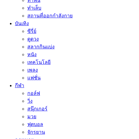
ทำฟัน
ทำเล็บ
สถานที่ออกกำลังกาย
บันเทิง
ซีรี่ย์
ดูดวง
สลากกินแบ่ง
หนัง
เทคโนโลยี
เพลง
แฟชั่น
กีฬา
กอล์ฟ
วิ่ง
สนุ๊กเกอร์
มวย
ฟุตบอล
จักรยาน