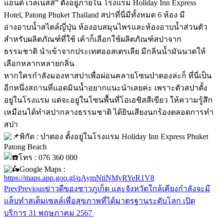
แอนด์ เวลเนสส์” ตั้งอยู่ภายใน โรงแรม Holiday Inn Express
Hotel, Patong Phuket Thailand สปาที่นี่มีทั้งหมด 6 ห้อง มี
อ่างอาบน้ำสไตล์ญี่ปุ่น ห้องอบสมุนไพรและห้องอาบน้ำส่วนตัว
สำหรับผลิตภัณฑ์ที่ใช้ เค้าก็เลือกใช้ผลิตภัณฑ์สปาจาก
ธรรมชาติ นำเข้าจากประเทศออสเตรเลีย มีกลิ่นน้ำมันนวดให้
เลือกหลากหลายกลิ่น
หากใครกำลังมองหาสปาเพื่อผ่อนคลายโซนป่าตองล่ะก็ ที่นี่เป็น
อีกหนึ่งสถานที่แอดมินน้ำอยากแนะนำเลยค่ะ เพราะตัวสปาตั้ง
อยู่ในโรงแรม แต่จะอยู่ในโซนพื้นที่โอเอซิสสีเขียว ให้ความรู้สึก
เหมือนได้ทำสปากลางธรรมชาติ ได้ยินเสียงนกร้องตลอดการทำ
สปา
พิกัด : ป่าตอง ตั้งอยู่ในโรงแรม Holiday Inn Express Phuket
Patong Beach
โทร : 076 360 000
Google Maps :
https://maps.app.goo.gl/qAymNtiNMyRYeR1V8
Prev
Previous
ข่าวดีของชาวภูเก็ต และจังหวัดใกล้เคียงกำลังจะมี
แล็บทำสเต็มเซลล์เพื่อสุขภาพที่ได้มาตรฐานระดับโลก เปิด
บริการ 31 พฤษภาคม 2567