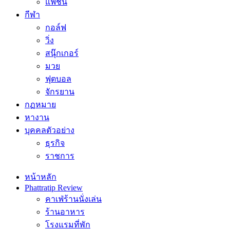
แฟชั่น
กีฬา
กอล์ฟ
วิ่ง
สนุ๊กเกอร์
มวย
ฟุตบอล
จักรยาน
กฏหมาย
หางาน
บุคคลตัวอย่าง
ธุรกิจ
ราชการ
หน้าหลัก
Phattratip Review
คาเฟ่ร้านนั่งเล่น
ร้านอาหาร
โรงแรมที่พัก