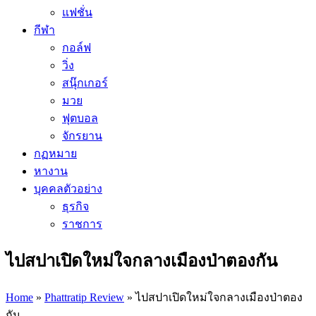
แฟชั่น
กีฬา
กอล์ฟ
วิ่ง
สนุ๊กเกอร์
มวย
ฟุตบอล
จักรยาน
กฏหมาย
หางาน
บุคคลตัวอย่าง
ธุรกิจ
ราชการ
ไปสปาเปิดใหม่ใจกลางเมืองป่าตองกัน
Home
»
Phattratip Review
»
ไปสปาเปิดใหม่ใจกลางเมืองป่าตอง
กัน