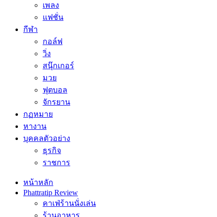
เพลง
แฟชั่น
กีฬา
กอล์ฟ
วิ่ง
สนุ๊กเกอร์
มวย
ฟุตบอล
จักรยาน
กฏหมาย
หางาน
บุคคลตัวอย่าง
ธุรกิจ
ราชการ
หน้าหลัก
Phattratip Review
คาเฟ่ร้านนั่งเล่น
ร้านอาหาร