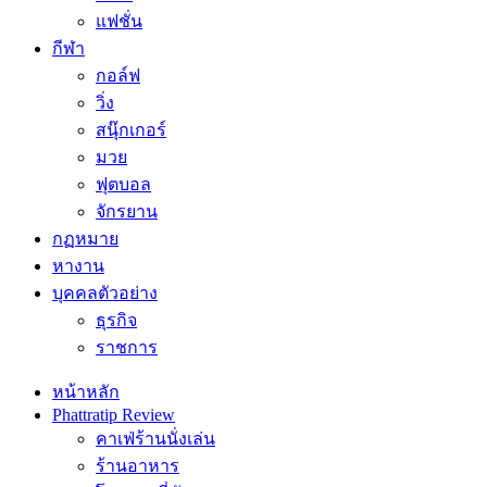
แฟชั่น
กีฬา
กอล์ฟ
วิ่ง
สนุ๊กเกอร์
มวย
ฟุตบอล
จักรยาน
กฏหมาย
หางาน
บุคคลตัวอย่าง
ธุรกิจ
ราชการ
หน้าหลัก
Phattratip Review
คาเฟ่ร้านนั่งเล่น
ร้านอาหาร