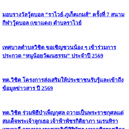
มอบรางวัลวู้ดบอล ”ราไวย์-ภูเก็ตเกมส์” ครั้งที่ 7 สนาม
กีฬาวู้ดบอล (เขาแดง) ตำบลราไวย์
เทศบาลตำบลวิชิต ขอเชิญชวนน้อง ๆ เข้าร่วมการ
ประกวด “หนูน้อยวัฒนธรรม” ประจำปี 2569
ทต.วิชิต โครงการส่งเสริมให้ประชาชนรับรู้และเข้าถึง
ข้อมูลข่าวสาร ปี 2569
ทต.วิชิต ร่วมพิธีบำเพ็ญกุศล ถวายเป็นพระราชกุศลแด่
สมเด็จพระเจ้าลูกเธอ เจ้าฟ้าพัชรกิติยาภา นเรนทิรา