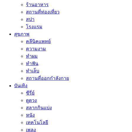
ร้านอาหาร
สถานที่ท่องเที่ยว
สปา
โรงแรม
สุขภาพ
คลีนิคแพทย์
ความงาม
ทำผม
ทำฟัน
ทำเล็บ
สถานที่ออกกำลังกาย
บันเทิง
ซีรี่ย์
ดูดวง
สลากกินแบ่ง
หนัง
เทคโนโลยี
เพลง