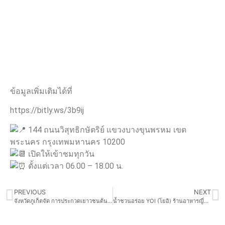
ข้อมูลเพิ่มเติมได้ที่
https://bitly.ws/3b9ij
144 ถนนวิสุทธิกษัตริย์ แขวงบางขุนพรหม เขต
พระนคร กรุงเทพมหานคร 10200
เปิดให้เข้าชมทุกวัน
ตั้งแต่เวลา 06.00 – 18.00 น.
PREVIOUS
NEXT
จังหวัดภูเก็ตจัด การประกวดเยาวชนต้นแบบเก่งและดี TO BE NUMBER ONE (TO BE NUMBER ONE IDOL) รุ่นที่ 14 ประจำปี 2567
น้ำชวนอร่อย YOI (โยอิ) ร้านอาหารญี่ปุ่นย่านป่าตอง