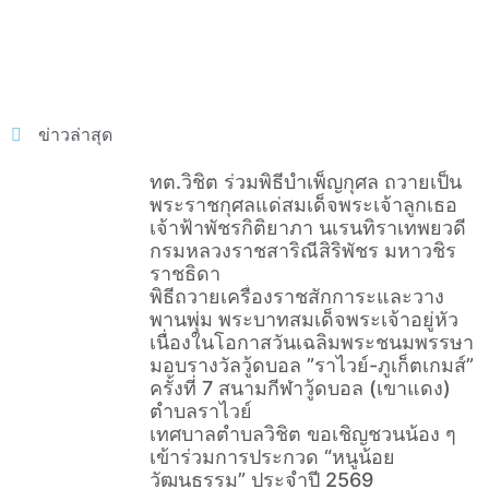
ข่าวล่าสุด
ทต.วิชิต ร่วมพิธีบำเพ็ญกุศล ถวายเป็น
พระราชกุศลแด่สมเด็จพระเจ้าลูกเธอ
เจ้าฟ้าพัชรกิติยาภา นเรนทิราเทพยวดี
กรมหลวงราชสาริณีสิริพัชร มหาวชิร
ราชธิดา
พิธีถวายเครื่องราชสักการะและวาง
พานพุ่ม พระบาทสมเด็จพระเจ้าอยู่หัว
เนื่องในโอกาสวันเฉลิมพระชนมพรรษา
มอบรางวัลวู้ดบอล ”ราไวย์-ภูเก็ตเกมส์”
ครั้งที่ 7 สนามกีฬาวู้ดบอล (เขาแดง)
ตำบลราไวย์
เทศบาลตำบลวิชิต ขอเชิญชวนน้อง ๆ
เข้าร่วมการประกวด “หนูน้อย
วัฒนธรรม” ประจำปี 2569