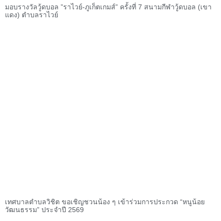
มอบรางวัลวู้ดบอล ”ราไวย์-ภูเก็ตเกมส์” ครั้งที่ 7 สนามกีฬาวู้ดบอล (เขา
แดง) ตำบลราไวย์
เทศบาลตำบลวิชิต ขอเชิญชวนน้อง ๆ เข้าร่วมการประกวด “หนูน้อย
วัฒนธรรม” ประจำปี 2569