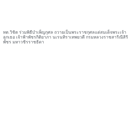
ทต.วิชิต ร่วมพิธีบำเพ็ญกุศล ถวายเป็นพระราชกุศลแด่สมเด็จพระเจ้า
ลูกเธอ เจ้าฟ้าพัชรกิติยาภา นเรนทิราเทพยวดี กรมหลวงราชสาริณีสิริ
พัชร มหาวชิรราชธิดา