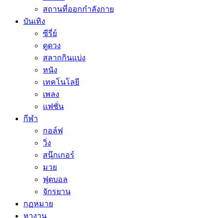
สถานที่ออกกำลังกาย
บันเทิง
ซีรี่ย์
ดูดวง
สลากกินแบ่ง
หนัง
เทคโนโลยี
เพลง
แฟชั่น
กีฬา
กอล์ฟ
วิ่ง
สนุ๊กเกอร์
มวย
ฟุตบอล
จักรยาน
กฏหมาย
หางาน