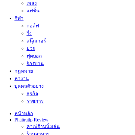
เพลง
แฟชั่น
กีฬา
กอล์ฟ
วิ่ง
สนุ๊กเกอร์
มวย
ฟุตบอล
จักรยาน
กฏหมาย
หางาน
บุคคลตัวอย่าง
ธุรกิจ
ราชการ
หน้าหลัก
Phattratip Review
คาเฟ่ร้านนั่งเล่น
ร้านอาหาร