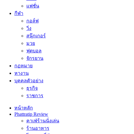
แฟชั่น
กีฬา
กอล์ฟ
วิ่ง
สนุ๊กเกอร์
มวย
ฟุตบอล
จักรยาน
กฏหมาย
หางาน
บุคคลตัวอย่าง
ธุรกิจ
ราชการ
หน้าหลัก
Phattratip Review
คาเฟ่ร้านนั่งเล่น
ร้านอาหาร