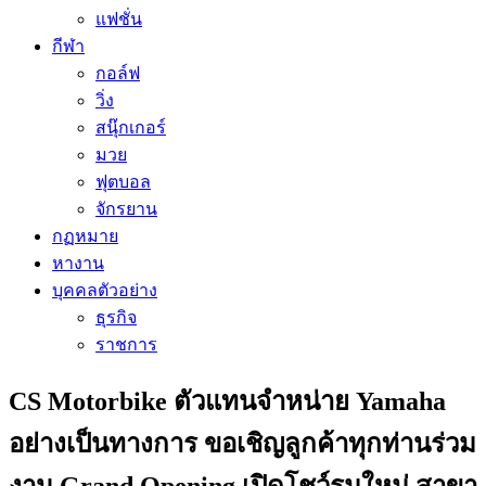
แฟชั่น
กีฬา
กอล์ฟ
วิ่ง
สนุ๊กเกอร์
มวย
ฟุตบอล
จักรยาน
กฏหมาย
หางาน
บุคคลตัวอย่าง
ธุรกิจ
ราชการ
CS Motorbike ตัวแทนจำหน่าย Yamaha
อย่างเป็นทางการ ขอเชิญลูกค้าทุกท่านร่วม
งาน Grand Opening เปิดโชว์รูมใหม่ สาขา