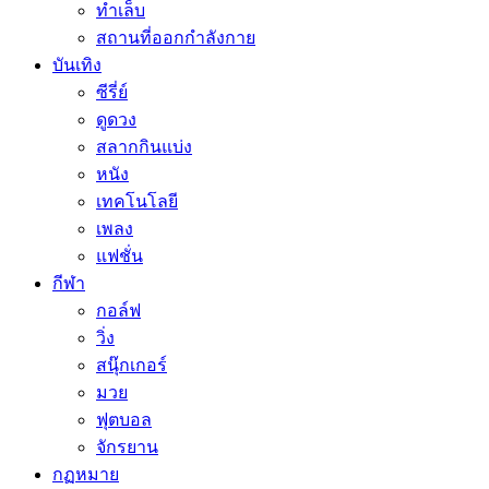
ทำเล็บ
สถานที่ออกกำลังกาย
บันเทิง
ซีรี่ย์
ดูดวง
สลากกินแบ่ง
หนัง
เทคโนโลยี
เพลง
แฟชั่น
กีฬา
กอล์ฟ
วิ่ง
สนุ๊กเกอร์
มวย
ฟุตบอล
จักรยาน
กฏหมาย