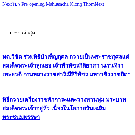
Next
โปร Pre-opening Mahutsacha Klong Thom
Next
ข่าวล่าสุด
ทต.วิชิต ร่วมพิธีบำเพ็ญกุศล ถวายเป็นพระราชกุศลแด่
สมเด็จพระเจ้าลูกเธอ เจ้าฟ้าพัชรกิติยาภา นเรนทิรา
เทพยวดี กรมหลวงราชสาริณีสิริพัชร มหาวชิรราชธิดา
พิธีถวายเครื่องราชสักการะและวางพานพุ่ม พระบาท
สมเด็จพระเจ้าอยู่หัว เนื่องในโอกาสวันเฉลิม
พระชนมพรรษา