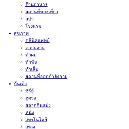
ร้านอาหาร
สถานที่ท่องเที่ยว
สปา
โรงแรม
สุขภาพ
คลีนิคแพทย์
ความงาม
ทำผม
ทำฟัน
ทำเล็บ
สถานที่ออกกำลังกาย
บันเทิง
ซีรี่ย์
ดูดวง
สลากกินแบ่ง
หนัง
เทคโนโลยี
เพลง