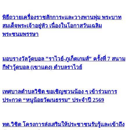
พิธีถวายเครื่องราชสักการะและวางพานพุ่ม พระบาท
สมเด็จพระเจ้าอยู่หัว เนื่องในโอกาสวันเฉลิม
พระชนมพรรษา
มอบรางวัลวู้ดบอล ”ราไวย์-ภูเก็ตเกมส์” ครั้งที่ 7 สนาม
กีฬาวู้ดบอล (เขาแดง) ตำบลราไวย์
เทศบาลตำบลวิชิต ขอเชิญชวนน้อง ๆ เข้าร่วมการ
ประกวด “หนูน้อยวัฒนธรรม” ประจำปี 2569
ทต.วิชิต โครงการส่งเสริมให้ประชาชนรับรู้และเข้าถึง