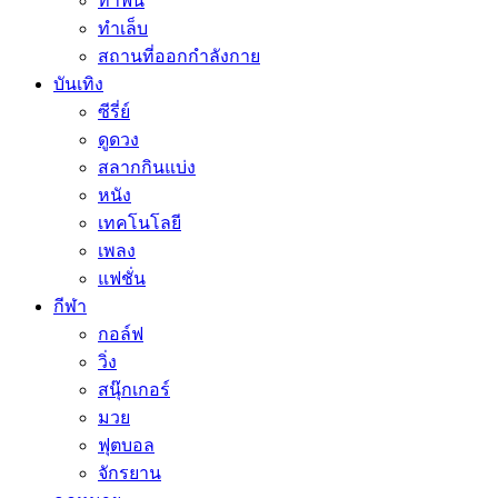
ทำฟัน
ทำเล็บ
สถานที่ออกกำลังกาย
บันเทิง
ซีรี่ย์
ดูดวง
สลากกินแบ่ง
หนัง
เทคโนโลยี
เพลง
แฟชั่น
กีฬา
กอล์ฟ
วิ่ง
สนุ๊กเกอร์
มวย
ฟุตบอล
จักรยาน