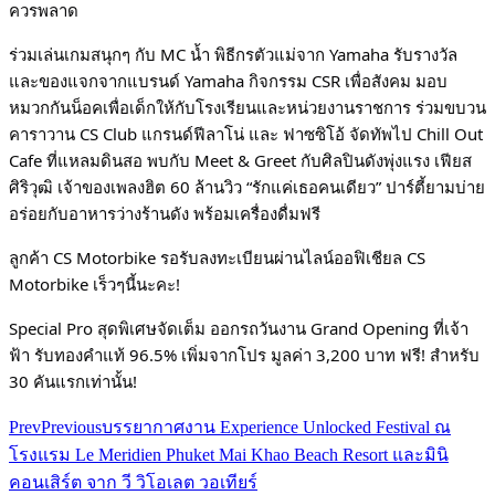
ควรพลาด
ร่วมเล่นเกมสนุกๆ กับ MC น้ำ พิธีกรตัวแม่จาก Yamaha รับรางวัล
และของแจกจากแบรนด์ Yamaha
กิจกรรม CSR เพื่อสังคม มอบ
หมวกกันน็อคเพื่อเด็กให้กับโรงเรียนและหน่วยงานราชการ
ร่วมขบวน
คาราวาน CS Club แกรนด์ฟีลาโน่ และ ฟาซซิโอ้ จัดทัพไป Chill Out
Cafe ที่แหลมดินสอ
พบกับ Meet & Greet กับศิลปินดังพุ่งแรง เฟียส
ศิริวุฒิ เจ้าของเพลงฮิต 60 ล้านวิว “รักแค่เธอคนเดียว”
ปาร์ตี้ยามบ่าย
อร่อยกับอาหารว่างร้านดัง พร้อมเครื่องดื่มฟรี
ลูกค้า CS Motorbike รอรับลงทะเบียนผ่านไลน์ออฟิเชียล CS
Motorbike เร็วๆนี้นะคะ!
Special Pro สุดพิเศษจัดเต็ม
ออกรถวันงาน Grand Opening ที่เจ้า
ฟ้า รับทองคำแท้ 96.5% เพิ่มจากโปร มูลค่า 3,200 บาท ฟรี!
สำหรับ
30 คันแรกเท่านั้น!
Prev
Previous
บรรยากาศงาน Experience Unlocked Festival ณ
โรงแรม Le Meridien Phuket Mai Khao Beach Resort และมินิ
คอนเสิร์ต จาก วี วิโอเลต วอเทียร์