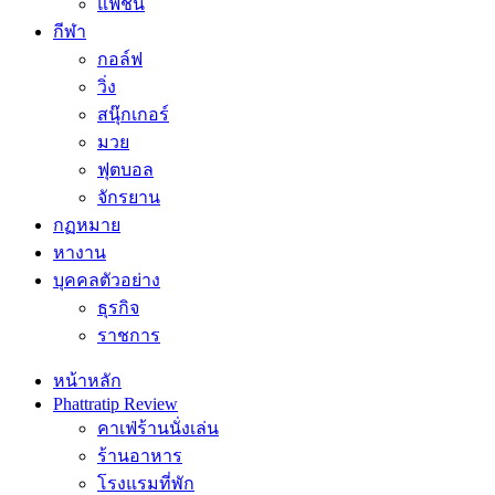
แฟชั่น
กีฬา
กอล์ฟ
วิ่ง
สนุ๊กเกอร์
มวย
ฟุตบอล
จักรยาน
กฏหมาย
หางาน
บุคคลตัวอย่าง
ธุรกิจ
ราชการ
หน้าหลัก
Phattratip Review
คาเฟ่ร้านนั่งเล่น
ร้านอาหาร
โรงแรมที่พัก