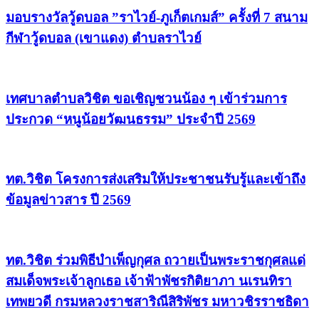
มอบรางวัลวู้ดบอล ”ราไวย์-ภูเก็ตเกมส์” ครั้งที่ 7 สนาม
กีฬาวู้ดบอล (เขาแดง) ตำบลราไวย์
เทศบาลตำบลวิชิต ขอเชิญชวนน้อง ๆ เข้าร่วมการ
ประกวด “หนูน้อยวัฒนธรรม” ประจำปี 2569
ทต.วิชิต โครงการส่งเสริมให้ประชาชนรับรู้และเข้าถึง
ข้อมูลข่าวสาร ปี 2569
ทต.วิชิต ร่วมพิธีบำเพ็ญกุศล ถวายเป็นพระราชกุศลแด่
สมเด็จพระเจ้าลูกเธอ เจ้าฟ้าพัชรกิติยาภา นเรนทิรา
เทพยวดี กรมหลวงราชสาริณีสิริพัชร มหาวชิรราชธิดา