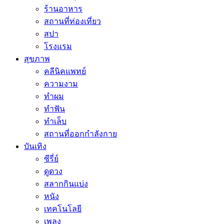
ร้านอาหาร
สถานที่ท่องเที่ยว
สปา
โรงแรม
สุขภาพ
คลีนิคแพทย์
ความงาม
ทำผม
ทำฟัน
ทำเล็บ
สถานที่ออกกำลังกาย
บันเทิง
ซีรี่ย์
ดูดวง
สลากกินแบ่ง
หนัง
เทคโนโลยี
เพลง