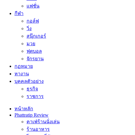
แฟชั่น
กีฬา
กอล์ฟ
วิ่ง
สนุ๊กเกอร์
มวย
ฟุตบอล
จักรยาน
กฏหมาย
หางาน
บุคคลตัวอย่าง
ธุรกิจ
ราชการ
หน้าหลัก
Phattratip Review
คาเฟ่ร้านนั่งเล่น
ร้านอาหาร