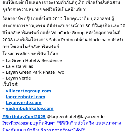
ดันให้ผมเติบโตเสมอ เราจะรวมตัวกันที่ภูเก็ต เพื่อสร้างสิ่งที่ผสาน
ธุรกิจกับความหมายของชีวิตให้เป็นหนึ่งเดียว”
วิลล่าคาร์ท กรุ๊ป ก่อตั้งในปี 2012 โดยคุณวาดิม บุคคาลอฟ ผู้
ประกอบการชาวยูเครน ที่มีประสบการณ์กว่า 30 ปีในธุรกิจ และ 20
ปีในอสังหาริมทรัพย์ ก่อตั้ง VillaCarte Group หลังวิกฤตการเงินปี
2008 และริเริ่มโครงการ Sabai Protocol ด้าน blockchain สำหรับ
การโทเคนไนซ์อสังหาริมทรัพย์
โครงการหลักของบริษัท ได้แก่
– La Green Hotel & Residence
– La Vista Villas
– Layan Green Park Phase Two
– Layan Verde
เว็บไซต์:
–
villacartegroup.com
–
lagreenhotel.com
–
layanverde.com
–
vadimbukhkalov.com
#BirthdayConf2025
@lagreenhotel @layan.verde
Prev
Previous
สธ.ภูเก็ตจับตา “ซิฟิลิส” หลังโควิด แนะแนวทาง
ป้องกันและเข้าถึงบริการตรวจรักษาได้ฟรี