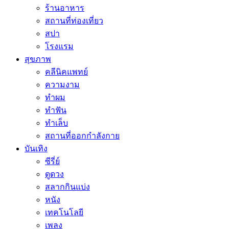
ร้านอาหาร
สถานที่ท่องเที่ยว
สปา
โรงแรม
สุขภาพ
คลีนิคแพทย์
ความงาม
ทำผม
ทำฟัน
ทำเล็บ
สถานที่ออกกำลังกาย
บันเทิง
ซีรี่ย์
ดูดวง
สลากกินแบ่ง
หนัง
เทคโนโลยี
เพลง