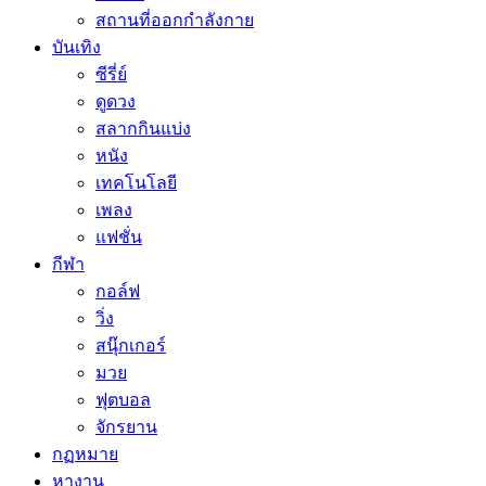
สถานที่ออกกำลังกาย
บันเทิง
ซีรี่ย์
ดูดวง
สลากกินแบ่ง
หนัง
เทคโนโลยี
เพลง
แฟชั่น
กีฬา
กอล์ฟ
วิ่ง
สนุ๊กเกอร์
มวย
ฟุตบอล
จักรยาน
กฏหมาย
หางาน