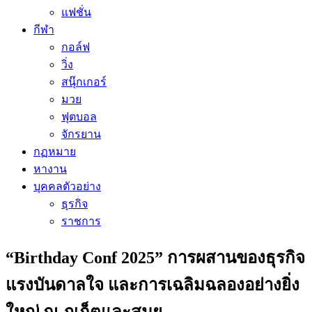
แฟชั่น
กีฬา
กอล์ฟ
วิ่ง
สนุ๊กเกอร์
มวย
ฟุตบอล
จักรยาน
กฏหมาย
หางาน
บุคคลตัวอย่าง
ธุรกิจ
ราชการ
“Birthday Conf 2025” การผสานของธุรกิจ
แรงบันดาลใจ และการเฉลิมฉลองอย่างยิ่ง
ใหญ่ ณ ภูเก็ตและสมุย