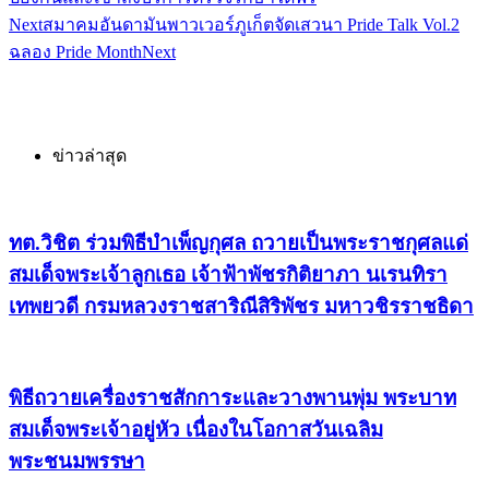
Next
สมาคมอันดามันพาวเวอร์ภูเก็ตจัดเสวนา Pride Talk Vol.2
ฉลอง Pride Month
Next
ข่าวล่าสุด
ทต.วิชิต ร่วมพิธีบำเพ็ญกุศล ถวายเป็นพระราชกุศลแด่
สมเด็จพระเจ้าลูกเธอ เจ้าฟ้าพัชรกิติยาภา นเรนทิรา
เทพยวดี กรมหลวงราชสาริณีสิริพัชร มหาวชิรราชธิดา
พิธีถวายเครื่องราชสักการะและวางพานพุ่ม พระบาท
สมเด็จพระเจ้าอยู่หัว เนื่องในโอกาสวันเฉลิม
พระชนมพรรษา