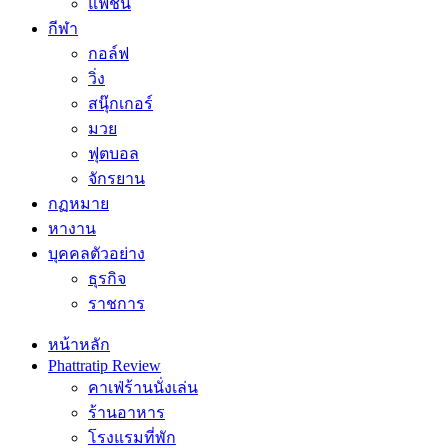
แฟชั่น
กีฬา
กอล์ฟ
วิ่ง
สนุ๊กเกอร์
มวย
ฟุตบอล
จักรยาน
กฏหมาย
หางาน
บุคคลตัวอย่าง
ธุรกิจ
ราชการ
หน้าหลัก
Phattratip Review
คาเฟ่ร้านนั่งเล่น
ร้านอาหาร
โรงแรมที่พัก