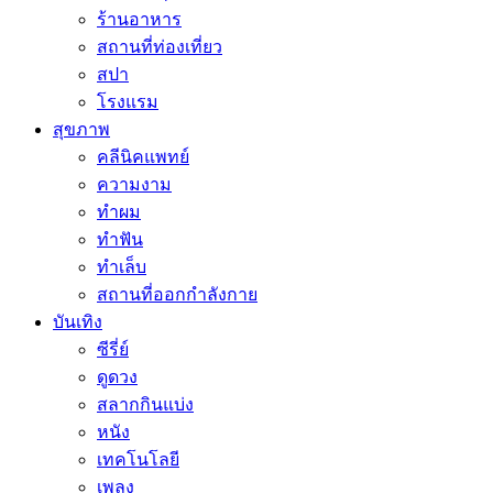
ร้านอาหาร
สถานที่ท่องเที่ยว
สปา
โรงแรม
สุขภาพ
คลีนิคแพทย์
ความงาม
ทำผม
ทำฟัน
ทำเล็บ
สถานที่ออกกำลังกาย
บันเทิง
ซีรี่ย์
ดูดวง
สลากกินแบ่ง
หนัง
เทคโนโลยี
เพลง