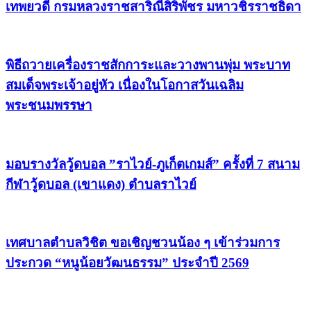
เทพยวดี กรมหลวงราชสาริณีสิริพัชร มหาวชิรราชธิดา
พิธีถวายเครื่องราชสักการะและวางพานพุ่ม พระบาท
สมเด็จพระเจ้าอยู่หัว เนื่องในโอกาสวันเฉลิม
พระชนมพรรษา
มอบรางวัลวู้ดบอล ”ราไวย์-ภูเก็ตเกมส์” ครั้งที่ 7 สนาม
กีฬาวู้ดบอล (เขาแดง) ตำบลราไวย์
เทศบาลตำบลวิชิต ขอเชิญชวนน้อง ๆ เข้าร่วมการ
ประกวด “หนูน้อยวัฒนธรรม” ประจำปี 2569