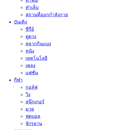
ทำฟัน
ทำเล็บ
สถานที่ออกกำลังกาย
บันเทิง
ซีรี่ย์
ดูดวง
สลากกินแบ่ง
หนัง
เทคโนโลยี
เพลง
แฟชั่น
กีฬา
กอล์ฟ
วิ่ง
สนุ๊กเกอร์
มวย
ฟุตบอล
จักรยาน