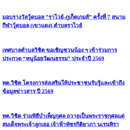
มอบรางวัลวู้ดบอล ”ราไวย์-ภูเก็ตเกมส์” ครั้งที่ 7 สนาม
กีฬาวู้ดบอล (เขาแดง) ตำบลราไวย์
เทศบาลตำบลวิชิต ขอเชิญชวนน้อง ๆ เข้าร่วมการ
ประกวด “หนูน้อยวัฒนธรรม” ประจำปี 2569
ทต.วิชิต โครงการส่งเสริมให้ประชาชนรับรู้และเข้าถึง
ข้อมูลข่าวสาร ปี 2569
ทต.วิชิต ร่วมพิธีบำเพ็ญกุศล ถวายเป็นพระราชกุศลแด่
สมเด็จพระเจ้าลูกเธอ เจ้าฟ้าพัชรกิติยาภา นเรนทิรา