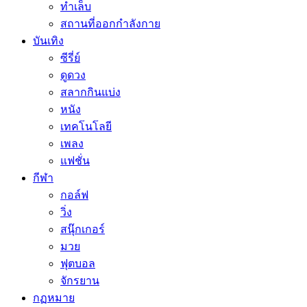
ทำเล็บ
สถานที่ออกกำลังกาย
บันเทิง
ซีรี่ย์
ดูดวง
สลากกินแบ่ง
หนัง
เทคโนโลยี
เพลง
แฟชั่น
กีฬา
กอล์ฟ
วิ่ง
สนุ๊กเกอร์
มวย
ฟุตบอล
จักรยาน
กฏหมาย