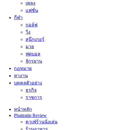
เพลง
แฟชั่น
กีฬา
กอล์ฟ
วิ่ง
สนุ๊กเกอร์
มวย
ฟุตบอล
จักรยาน
กฏหมาย
หางาน
บุคคลตัวอย่าง
ธุรกิจ
ราชการ
หน้าหลัก
Phattratip Review
คาเฟ่ร้านนั่งเล่น
ร้านอาหาร