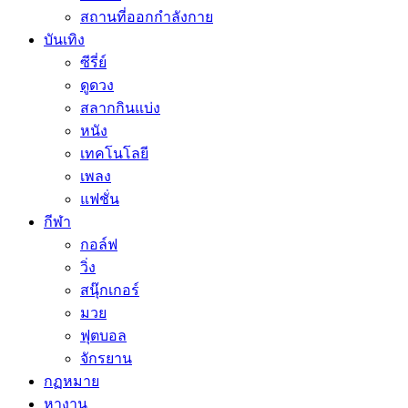
สถานที่ออกกำลังกาย
บันเทิง
ซีรี่ย์
ดูดวง
สลากกินแบ่ง
หนัง
เทคโนโลยี
เพลง
แฟชั่น
กีฬา
กอล์ฟ
วิ่ง
สนุ๊กเกอร์
มวย
ฟุตบอล
จักรยาน
กฏหมาย
หางาน