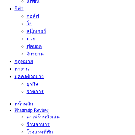
แฟชั่น
กีฬา
กอล์ฟ
วิ่ง
สนุ๊กเกอร์
มวย
ฟุตบอล
จักรยาน
กฏหมาย
หางาน
บุคคลตัวอย่าง
ธุรกิจ
ราชการ
หน้าหลัก
Phattratip Review
คาเฟ่ร้านนั่งเล่น
ร้านอาหาร
โรงแรมที่พัก