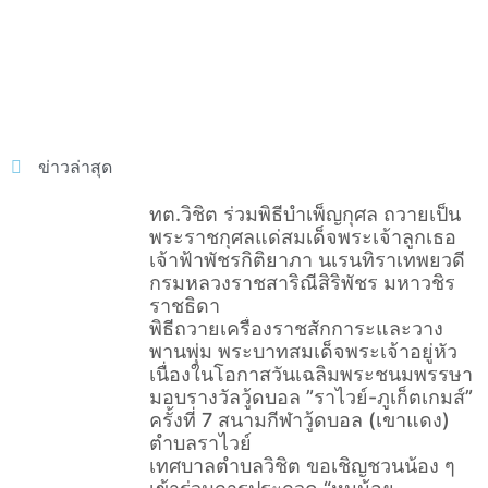
ข่าวล่าสุด
ทต.วิชิต ร่วมพิธีบำเพ็ญกุศล ถวายเป็น
พระราชกุศลแด่สมเด็จพระเจ้าลูกเธอ
เจ้าฟ้าพัชรกิติยาภา นเรนทิราเทพยวดี
กรมหลวงราชสาริณีสิริพัชร มหาวชิร
ราชธิดา
พิธีถวายเครื่องราชสักการะและวาง
พานพุ่ม พระบาทสมเด็จพระเจ้าอยู่หัว
เนื่องในโอกาสวันเฉลิมพระชนมพรรษา
มอบรางวัลวู้ดบอล ”ราไวย์-ภูเก็ตเกมส์”
ครั้งที่ 7 สนามกีฬาวู้ดบอล (เขาแดง)
ตำบลราไวย์
เทศบาลตำบลวิชิต ขอเชิญชวนน้อง ๆ