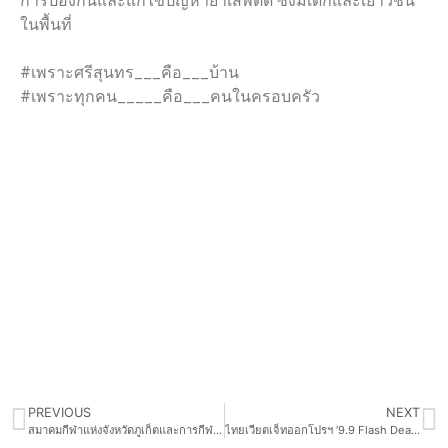
การป้องกันและแก้ไขปัญหายาเสพติด ซึ่งมีเด็กและเยาวชน
ในพื้นที่
#เพราะศรีสุนทร___คือ___บ้าน
#เพราะทุกคน_____คือ___คนในครอบครัว
PREVIOUS
NEXT
สมาคมกีฬาแห่งจังหวัดภูเก็ตและการกีฬาแห่งประเทศไทยจังหวัดภูเก็ต ขอเชิญพี่น้องชาวจังหวัดภูเก็ต ร่วมเชียร์และเป็นกำลังใจให้ทัพนักกีฬาคนพิการจังหวัดภูเก็ต
ไทยเวียตเจ็ทออกโปรฯ ‘9.9 Flash Deals’ ตั๋วเริ่มต้น 699 บาท