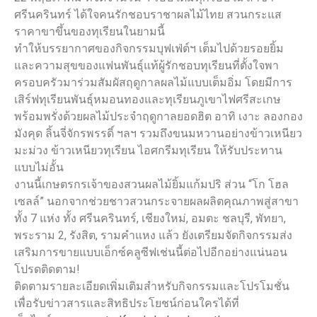
ศรีนครินทร์ ได้ใจคนรักชอบราชาผลไม้ไทย สวนกระแส
ราคาขาขึ้นของทุเรียนในยามนี้
ทำให้บรรยากาศของกิจกรรมบุฟเฟ่ต์ฯ เต็มไปด้วยรอยยิ้ม
และความสุขของแฟนพันธุ์แท้ผู้รักชอบทุเรียนที่ตั้งใจพา
ครอบครัวมาร่วมสัมผัสฤดูกาลผลไม้แบบเต็มอิ่ม โดยมีการ
เสิร์ฟทุเรียนพันธุ์หมอนทองและทุเรียนภูเขาไฟศรีสะเกษ
พร้อมพรั่งด้วยผลไม้ประจำฤดูกาลยอดฮิต อาทิ เงาะ ลองกอง
มังคุด ลิ้นจี่จักรพรรดิ์ ฯลฯ รวมถึงขนมหวานอย่างข้าวเหนียว
มะม่วง ข้าวเหนียวทุเรียน ไอศกรีมทุเรียน ให้รับประทาน
แบบไม่อั้น
งานนี้เกษตรกรเจ้าของสวนผลไม้ยิ้มแก้มปริ ส่วน “โก โฮล
เซลล์” นอกจากช่วยชาวสวนกระจายผลผลิตคุณภาพสู่สาขา
ทั้ง 7 แห่ง ทั้ง ศรีนครินทร์, เชียงใหม่, อมตะ ชลบุรี, พัทยา,
พระราม 2, รังสิต, รามคำแหง แล้ว ยังเตรียมจัดกิจกรรมส่ง
เสริมการขายแบบเอ็กซ์คลูซีฟเช่นนี้ต่อไปอีกอย่างแน่นอน
โปรดติดตาม!
ติดตามรายละเอียดเพิ่มเติมสำหรับกิจกรรมและโปรโมชั่น
เพื่อรับข่าวสารและสิทธิประโยชน์ก่อนใครได้ที่