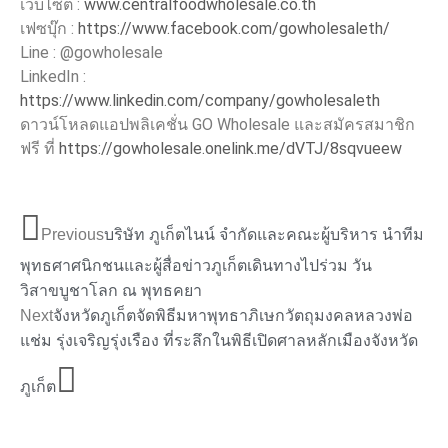
เว็บไซต์ :
www.centralfoodwholesale.co.th
เฟซบุ๊ก :
https://www.facebook.com/gowholesaleth/
Line : @gowholesale
LinkedIn :
https://www.linkedin.com/company/gowholesaleth
ดาวน์โหลดแอปพลิเคชั่น GO Wholesale และสมัครสมาชิก
ฟรี ที่
https://gowholesale.onelink.me/dVTJ/8sqvueew
Previous
บริษัท ภูเก็ตไนน์ จำกัดและคณะผู้บริหาร นำทีม
พุทธศาศนิกชนและผู้สื่อข่าวภูเก็ตเดินทางไปร่วม วัน
วิสาขบูชาโลก ณ พุทธคยา
Next
จังหวัดภูเก็ตจัดพิธีมหาพุทธาภิเษกวัตถุมงคลหลวงพ่อ
แช่ม รุ่งเจริญรุ่งเรือง ที่ระลึกในพิธีเปิดศาลหลักเมืองจังหวัด
ภูเก็ต