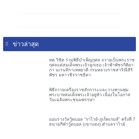
ข่าวล่าสุด
ทต.วิชิต ร่วมพิธีบำเพ็ญกุศล ถวายเป็นพระราช
กุศลแด่สมเด็จพระเจ้าลูกเธอ เจ้าฟ้าพัชรกิติยา
ภา นเรนทิราเทพยวดี กรมหลวงราชสาริณีสิริ
พัชร มหาวชิรราชธิดา
พิธีถวายเครื่องราชสักการะและวางพานพุ่ม
พระบาทสมเด็จพระเจ้าอยู่หัว เนื่องในโอกาส
วันเฉลิมพระชนมพรรษา
มอบรางวัลวู้ดบอล ”ราไวย์-ภูเก็ตเกมส์” ครั้งที่ 7
สนามกีฬาวู้ดบอล (เขาแดง) ตำบลราไวย์