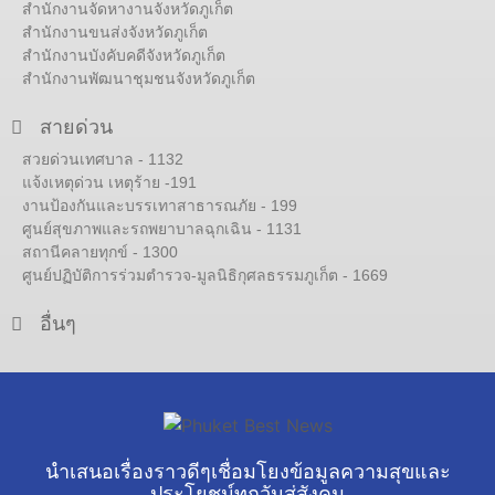
สำนักงานจัดหางานจังหวัดภูเก็ต
สำนักงานขนส่งจังหวัดภูเก็ต
สำนักงานบังคับคดีจังหวัดภูเก็ต
สำนักงานพัฒนาชุมชนจังหวัดภูเก็ต
สายด่วน
สวยด่วนเทศบาล - 1132
แจ้งเหตุด่วน เหตุร้าย -191
งานป้องกันและบรรเทาสาธารณภัย - 199
ศูนย์สุขภาพและรถพยาบาลฉุกเฉิน - 1131
สถานีคลายทุกข์ - 1300
ศูนย์ปฏิบัติการร่วมตำรวจ-มูลนิธิกุศลธรรมภูเก็ต - 1669
อื่นๆ
นำเสนอเรื่องราวดีๆเชื่อมโยงข้อมูลความสุขและ
ประโยชน์ทุกวันสู่สังคม