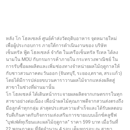
หลัง โก โฮลเซลล์ ศูนย์ค้าส่งวัตถุดิบอาหาร จุดหมายใหม่
เพื่อผู้ประกอบการ ภายใต้การดำเนินงานของ บริษัท
เซ็นทรัล ฟู้ด โฮลเซลล์ จำกัด ในเครือเซ็นทรัล รีเทล ได้ลง
นามใน MOU กับกรมการค้าภายใน กระทรวงพาณิชย์ ใน
การรับซื้อผลผลิตและเพิ่มช่องทางจำหน่ายผลไม้ฤดูกาลให้
กับชาวสวนภาคตะวันออก (จันทบุรี, ระยอง,ตราด, สระแก้ว)
โดยได้มีการปล่อยขบวนคาราวานผลไม้จากแหล่งผลิตสู่
สาขาในช่วงที่ผ่านมานั้น
โก โฮลเซลล์ ได้เดินหน้ากระจายผลผลิตจากเกษตรกรในทุก
สาขาอย่างต่อเนื่อง เพื่อนำผลไม้คุณภาพดีจากสวนส่งตรงถึง
มือลูกค้าทุกกลุ่ม ล่าสุดประสบความสำเร็จและได้รับผลตอบ
รับดีเกินคาดกับกิจกรรมส่งเสริมการขายแบบเอ็กซ์คลูซีฟ
“บุฟเฟ่ต์ทุเรียนและผลไม้ฤดูกาล” ราคา 599 บาท เมื่อวันที่
22 พฤษภาคม ที่จัดจำนวน 4 รอบ เต็มทุกรอบ ณ สาขา