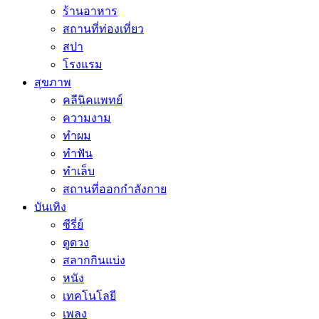
ร้านอาหาร
สถานที่ท่องเที่ยว
สปา
โรงแรม
สุขภาพ
คลีนิคแพทย์
ความงาม
ทำผม
ทำฟัน
ทำเล็บ
สถานที่ออกกำลังกาย
บันเทิง
ซีรี่ย์
ดูดวง
สลากกินแบ่ง
หนัง
เทคโนโลยี
เพลง