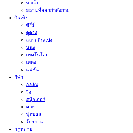
ทำเล็บ
สถานที่ออกกำลังกาย
บันเทิง
ซีรี่ย์
ดูดวง
สลากกินแบ่ง
หนัง
เทคโนโลยี
เพลง
แฟชั่น
กีฬา
กอล์ฟ
วิ่ง
สนุ๊กเกอร์
มวย
ฟุตบอล
จักรยาน
กฏหมาย