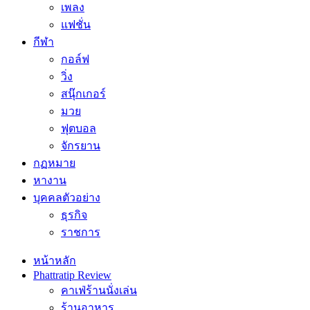
เพลง
แฟชั่น
กีฬา
กอล์ฟ
วิ่ง
สนุ๊กเกอร์
มวย
ฟุตบอล
จักรยาน
กฏหมาย
หางาน
บุคคลตัวอย่าง
ธุรกิจ
ราชการ
หน้าหลัก
Phattratip Review
คาเฟ่ร้านนั่งเล่น
ร้านอาหาร