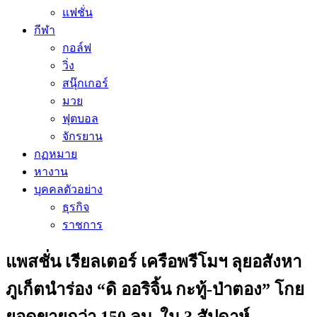
แฟชั่น
กีฬา
กอล์ฟ
วิ่ง
สนุ๊กเกอร์
มวย
ฟุตบอล
จักรยาน
กฏหมาย
หางาน
บุคคลตัวอย่าง
ธุรกิจ
ราชการ
แพสชั่น เรียลเตอร์ เครือพรีโมฯ ลุยอสังหา
ภูเก็ตนำร่อง “ดิ ออริจิ้น กะทู้-ป่าตอง” โกย
ยอดขายกว่า 150 ลบ. ใน 3 สัปดาห์