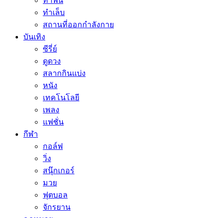
ทำฟัน
ทำเล็บ
สถานที่ออกกำลังกาย
บันเทิง
ซีรี่ย์
ดูดวง
สลากกินแบ่ง
หนัง
เทคโนโลยี
เพลง
แฟชั่น
กีฬา
กอล์ฟ
วิ่ง
สนุ๊กเกอร์
มวย
ฟุตบอล
จักรยาน