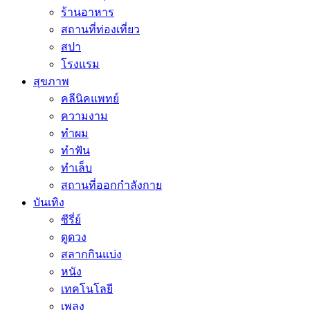
ร้านอาหาร
สถานที่ท่องเที่ยว
สปา
โรงแรม
สุขภาพ
คลีนิคแพทย์
ความงาม
ทำผม
ทำฟัน
ทำเล็บ
สถานที่ออกกำลังกาย
บันเทิง
ซีรี่ย์
ดูดวง
สลากกินแบ่ง
หนัง
เทคโนโลยี
เพลง