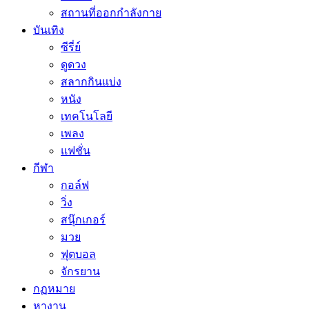
สถานที่ออกกำลังกาย
บันเทิง
ซีรี่ย์
ดูดวง
สลากกินแบ่ง
หนัง
เทคโนโลยี
เพลง
แฟชั่น
กีฬา
กอล์ฟ
วิ่ง
สนุ๊กเกอร์
มวย
ฟุตบอล
จักรยาน
กฏหมาย
หางาน