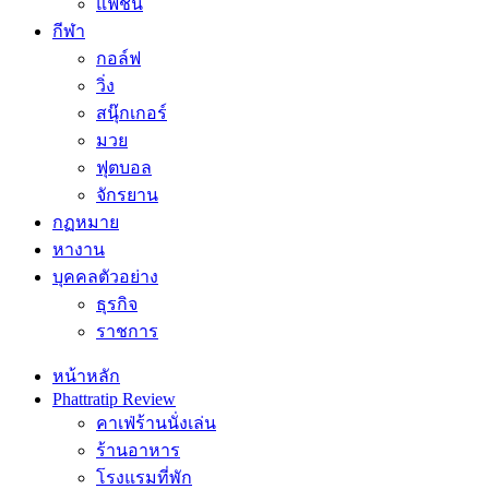
แฟชั่น
กีฬา
กอล์ฟ
วิ่ง
สนุ๊กเกอร์
มวย
ฟุตบอล
จักรยาน
กฏหมาย
หางาน
บุคคลตัวอย่าง
ธุรกิจ
ราชการ
หน้าหลัก
Phattratip Review
คาเฟ่ร้านนั่งเล่น
ร้านอาหาร
โรงแรมที่พัก