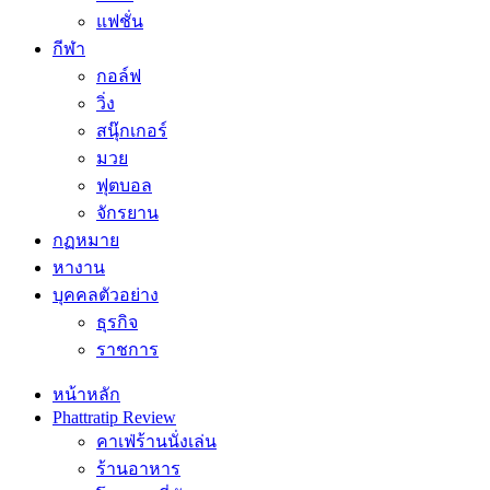
แฟชั่น
กีฬา
กอล์ฟ
วิ่ง
สนุ๊กเกอร์
มวย
ฟุตบอล
จักรยาน
กฏหมาย
หางาน
บุคคลตัวอย่าง
ธุรกิจ
ราชการ
หน้าหลัก
Phattratip Review
คาเฟ่ร้านนั่งเล่น
ร้านอาหาร