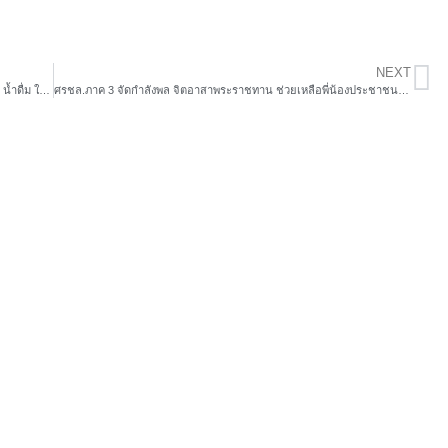
NEXT
สปรมน. 1 ลงพื้นที่เยี่ยมเยือนให้กำลังใจชาวบ้านพร้อมมอบอาหาร น้ำดื่ม ให้กับชาวบ้านที่ประสบภัยน้ำท่วมในพื้นที่ตำบลเชิงทะเล
ศรชล.ภาค 3 จัดกำลังพล จิตอาสาพระราชทาน ช่วยเหลือพี่น้องประชาชนชาวภูเก็ต