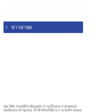
ข่าวล่าสุด
ทต.วิชิต ร่วมพิธีบำเพ็ญกุศล ถวายเป็นพระราชกุศลแด่
สมเด็จพระเจ้าลูกเธอ เจ้าฟ้าพัชรกิติยาภา นเรนทิราเทพย