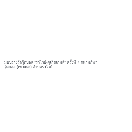
มอบรางวัลวู้ดบอล ”ราไวย์-ภูเก็ตเกมส์” ครั้งที่ 7 สนามกีฬา
วู้ดบอล (เขาแดง) ตำบลราไวย์