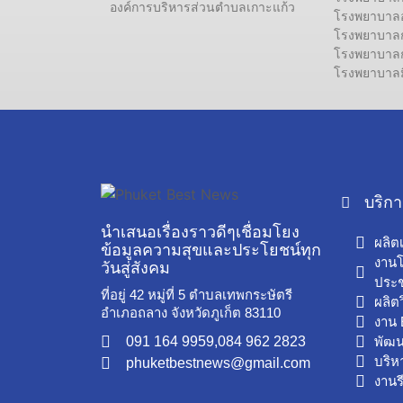
องค์การบริหารส่วนตำบลเกาะแก้ว
โรงพยาบาลอง
โรงพยาบาลกร
โรงพยาบาลกร
โรงพยาบาลมิ
บริก
นำเสนอเรื่องราวดีๆเชื่อมโยง
ผลิต
ข้อมูลความสุขและประโยชน์ทุก
งาน
วันสู่สังคม
ประช
ที่อยู่ 42 หมู่ที่ 5 ตำบลเทพกระษัตรี
ผลิต
อำเภอถลาง จังหวัดภูเก็ต 83110
งาน 
091 164 9959,
084 962 2823
พัฒ
บริห
phuketbestnews@gmail.com
งานร