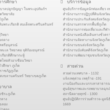
การศึกษา
บริการข้อมูล
ศบาลปลูกปัญญา ในพระอุปถัมภ์ฯ
ศูนย์บริการข้อมูลนักท่องเที่ยว
็ตวิทยาลัย
สำนักงานการปฏิรูปที่ดินจังหวัดภ
ภูเก็ต
สำนักงานประกันสังคมจังหวัดภูเ
ลิมพระเกียรติ สมเด็จพระศรีนครินทร์
สำนักงานสรรพากรพื้นที่ภูเก็ต
สำนักงานการท่องเที่ยวและกีฬาจ
้วิทยา
สำนักงานหนังสือเดินทางชั่วคราว
องถลาง
สำนักงานจัดหางานจังหวัดภูเก็ต
รสตรีอนุสรณ์
สำนักงานขนส่งจังหวัดภูเก็ต
งทะเล วิทยาคม จุติก้องอนุสรณ์
สำนักงานบังคับคดีจังหวัดภูเก็ต
กียรติศึกษากะทู้
สำนักงานพัฒนาชุมชนจังหวัดภูเ
ก็ตไทยหัวอาเซียนวิทยา
ีวศึกษา ภูเก็ต
สายด่วน
ราชภัฏภูเก็ต
สวยด่วนเทศบาล - 1132
สงขลานครินทร์ วิทยาเขตภูเก็ต
แจ้งเหตุด่วน เหตุร้าย -191
งานป้องกันและบรรเทาสาธารณภ
ยาบาล
ศูนย์สุขภาพและรถพยาบาลฉุกเฉ
ิระภูเก็ต
สถานีคลายทุกข์ - 1300
ถลาง
ศูนย์ปฏิบัติการร่วมตำรวจ-มูลนิธ
ฉลอง
1669
่าตอง