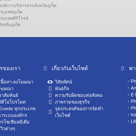
ค์การบริหารส่วนจังหวัดภูเก็ต
ุงเทพภูเก็ต
ุงเทพสิริโรจน์
ชชั่นภูเก็ต
ารของเรา
เกี่ยวกับเว็บไซต์
พา
Ph
เนื้อหา-ลงโฆษณา
วิสัยทัศน์
An
โฆษณา
พันธกิจ
E
าสัมพันธ์
ความรับผิดชอบต่อสังคม
Ph
วิดีโอโปรโมต
ภาพรวมของธุรกิจ
Ph
Events ทุกประเภท
จุดประสงค์ของการจัดทำ
In
นาระบบองค์กร
เว็บไซต์
Li
ารโซเชียลมีเดีย
ีวิวต่างๆ