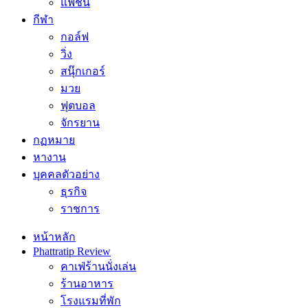
แฟชั่น
กีฬา
กอล์ฟ
วิ่ง
สนุ๊กเกอร์
มวย
ฟุตบอล
จักรยาน
กฏหมาย
หางาน
บุคคลตัวอย่าง
ธุรกิจ
ราชการ
หน้าหลัก
Phattratip Review
คาเฟ่ร้านนั่งเล่น
ร้านอาหาร
โรงแรมที่พัก