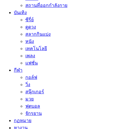
สถานที่ออกกำลังกาย
บันเทิง
ซีรี่ย์
ดูดวง
สลากกินแบ่ง
หนัง
เทคโนโลยี
เพลง
แฟชั่น
กีฬา
กอล์ฟ
วิ่ง
สนุ๊กเกอร์
มวย
ฟุตบอล
จักรยาน
กฏหมาย
หางาน