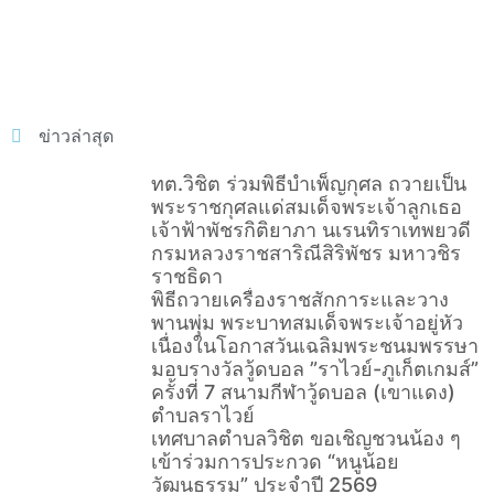
ข่าวล่าสุด
ทต.วิชิต ร่วมพิธีบำเพ็ญกุศล ถวายเป็น
พระราชกุศลแด่สมเด็จพระเจ้าลูกเธอ
เจ้าฟ้าพัชรกิติยาภา นเรนทิราเทพยวดี
กรมหลวงราชสาริณีสิริพัชร มหาวชิร
ราชธิดา
พิธีถวายเครื่องราชสักการะและวาง
พานพุ่ม พระบาทสมเด็จพระเจ้าอยู่หัว
เนื่องในโอกาสวันเฉลิมพระชนมพรรษา
มอบรางวัลวู้ดบอล ”ราไวย์-ภูเก็ตเกมส์”
ครั้งที่ 7 สนามกีฬาวู้ดบอล (เขาแดง)
ตำบลราไวย์
เทศบาลตำบลวิชิต ขอเชิญชวนน้อง ๆ
เข้าร่วมการประกวด “หนูน้อย
วัฒนธรรม” ประจำปี 2569