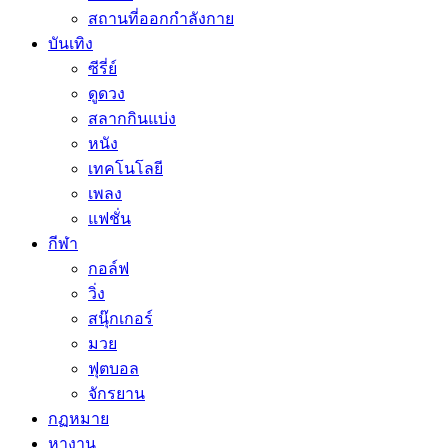
สถานที่ออกกำลังกาย
บันเทิง
ซีรี่ย์
ดูดวง
สลากกินแบ่ง
หนัง
เทคโนโลยี
เพลง
แฟชั่น
กีฬา
กอล์ฟ
วิ่ง
สนุ๊กเกอร์
มวย
ฟุตบอล
จักรยาน
กฏหมาย
หางาน