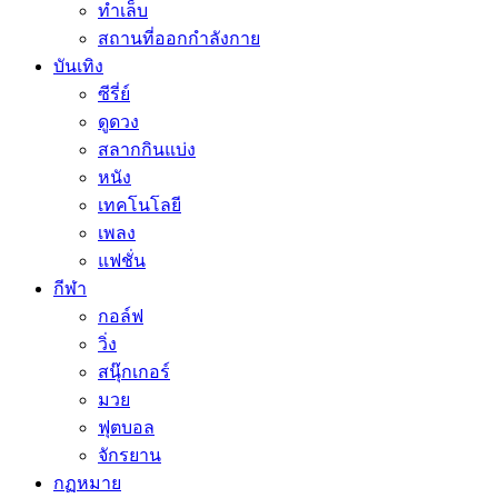
ทำเล็บ
สถานที่ออกกำลังกาย
บันเทิง
ซีรี่ย์
ดูดวง
สลากกินแบ่ง
หนัง
เทคโนโลยี
เพลง
แฟชั่น
กีฬา
กอล์ฟ
วิ่ง
สนุ๊กเกอร์
มวย
ฟุตบอล
จักรยาน
กฏหมาย