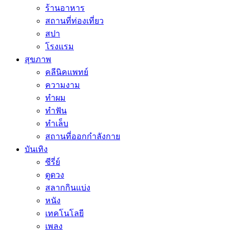
ร้านอาหาร
สถานที่ท่องเที่ยว
สปา
โรงแรม
สุขภาพ
คลีนิคแพทย์
ความงาม
ทำผม
ทำฟัน
ทำเล็บ
สถานที่ออกกำลังกาย
บันเทิง
ซีรี่ย์
ดูดวง
สลากกินแบ่ง
หนัง
เทคโนโลยี
เพลง