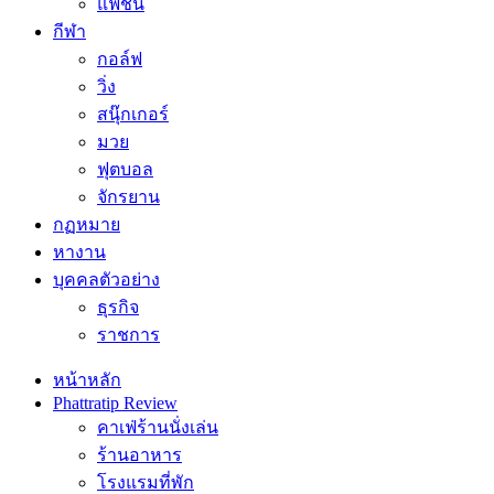
แฟชั่น
กีฬา
กอล์ฟ
วิ่ง
สนุ๊กเกอร์
มวย
ฟุตบอล
จักรยาน
กฏหมาย
หางาน
บุคคลตัวอย่าง
ธุรกิจ
ราชการ
หน้าหลัก
Phattratip Review
คาเฟ่ร้านนั่งเล่น
ร้านอาหาร
โรงแรมที่พัก