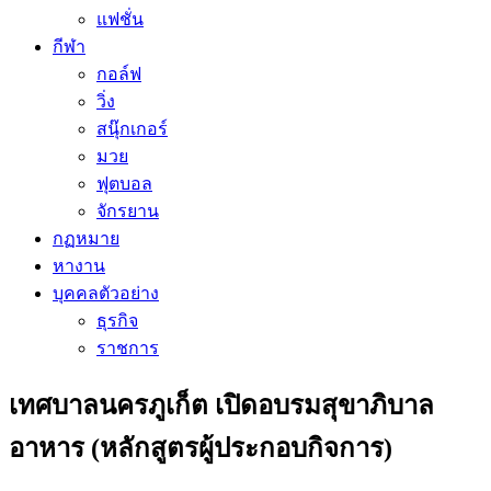
แฟชั่น
กีฬา
กอล์ฟ
วิ่ง
สนุ๊กเกอร์
มวย
ฟุตบอล
จักรยาน
กฏหมาย
หางาน
บุคคลตัวอย่าง
ธุรกิจ
ราชการ
เทศบาลนครภูเก็ต เปิดอบรมสุขาภิบาล
อาหาร (หลักสูตรผู้ประกอบกิจการ)