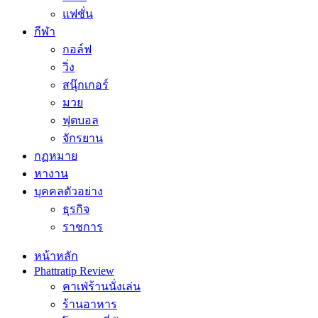
แฟชั่น
กีฬา
กอล์ฟ
วิ่ง
สนุ๊กเกอร์
มวย
ฟุตบอล
จักรยาน
กฏหมาย
หางาน
บุคคลตัวอย่าง
ธุรกิจ
ราชการ
หน้าหลัก
Phattratip Review
คาเฟ่ร้านนั่งเล่น
ร้านอาหาร