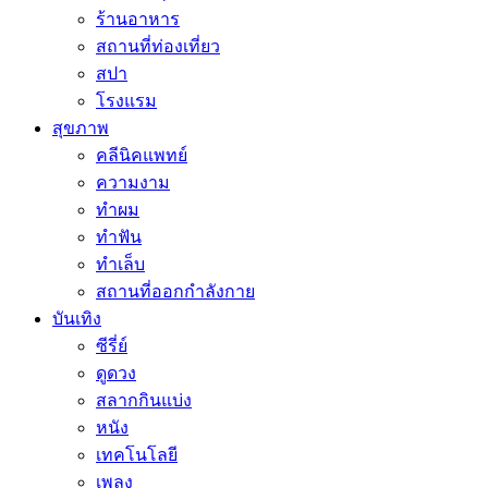
ร้านอาหาร
สถานที่ท่องเที่ยว
สปา
โรงแรม
สุขภาพ
คลีนิคแพทย์
ความงาม
ทำผม
ทำฟัน
ทำเล็บ
สถานที่ออกกำลังกาย
บันเทิง
ซีรี่ย์
ดูดวง
สลากกินแบ่ง
หนัง
เทคโนโลยี
เพลง