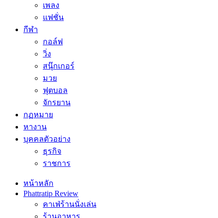
เพลง
แฟชั่น
กีฬา
กอล์ฟ
วิ่ง
สนุ๊กเกอร์
มวย
ฟุตบอล
จักรยาน
กฏหมาย
หางาน
บุคคลตัวอย่าง
ธุรกิจ
ราชการ
หน้าหลัก
Phattratip Review
คาเฟ่ร้านนั่งเล่น
ร้านอาหาร