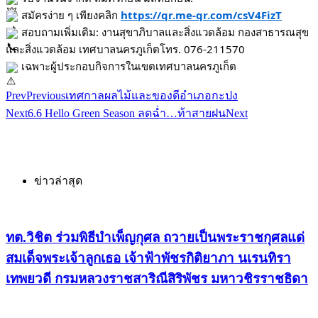
สมัครง่าย ๆ เพียงคลิก
https://qr.me-qr.com/csV4FizT
สอบถามเพิ่มเติม: งานสุขาภิบาลและสิ่งแวดล้อม กองสาธารณสุข
และสิ่งแวดล้อม เทศบาลนครภูเก็ตโทร. 076-211570
เฉพาะผู้ประกอบกิจการในเขตเทศบาลนครภูเก็ต
Prev
Previous
เทศกาลผลไม้และของดีอำเภอกะปง
Next
6.6 Hello Green Season ลดฉ่ำ…ท้าสายฝน
Next
ข่าวล่าสุด
ทต.วิชิต ร่วมพิธีบำเพ็ญกุศล ถวายเป็นพระราชกุศลแด่
สมเด็จพระเจ้าลูกเธอ เจ้าฟ้าพัชรกิติยาภา นเรนทิรา
เทพยวดี กรมหลวงราชสาริณีสิริพัชร มหาวชิรราชธิดา