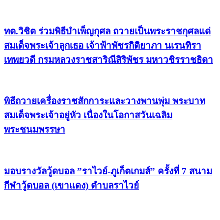
ทต.วิชิต ร่วมพิธีบำเพ็ญกุศล ถวายเป็นพระราชกุศลแด่
สมเด็จพระเจ้าลูกเธอ เจ้าฟ้าพัชรกิติยาภา นเรนทิรา
เทพยวดี กรมหลวงราชสาริณีสิริพัชร มหาวชิรราชธิดา
พิธีถวายเครื่องราชสักการะและวางพานพุ่ม พระบาท
สมเด็จพระเจ้าอยู่หัว เนื่องในโอกาสวันเฉลิม
พระชนมพรรษา
มอบรางวัลวู้ดบอล ”ราไวย์-ภูเก็ตเกมส์” ครั้งที่ 7 สนาม
กีฬาวู้ดบอล (เขาแดง) ตำบลราไวย์