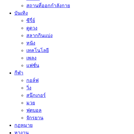
สถานที่ออกกำลังกาย
บันเทิง
ซีรี่ย์
ดูดวง
สลากกินแบ่ง
หนัง
เทคโนโลยี
เพลง
แฟชั่น
กีฬา
กอล์ฟ
วิ่ง
สนุ๊กเกอร์
มวย
ฟุตบอล
จักรยาน
กฏหมาย
หางาน