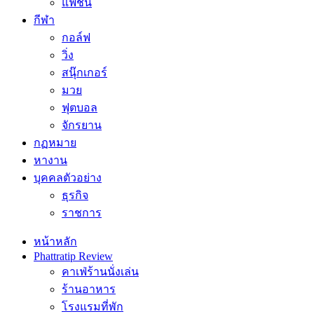
แฟชั่น
กีฬา
กอล์ฟ
วิ่ง
สนุ๊กเกอร์
มวย
ฟุตบอล
จักรยาน
กฏหมาย
หางาน
บุคคลตัวอย่าง
ธุรกิจ
ราชการ
หน้าหลัก
Phattratip Review
คาเฟ่ร้านนั่งเล่น
ร้านอาหาร
โรงแรมที่พัก