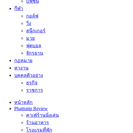
แฟชั่น
กีฬา
กอล์ฟ
วิ่ง
สนุ๊กเกอร์
มวย
ฟุตบอล
จักรยาน
กฏหมาย
หางาน
บุคคลตัวอย่าง
ธุรกิจ
ราชการ
หน้าหลัก
Phattratip Review
คาเฟ่ร้านนั่งเล่น
ร้านอาหาร
โรงแรมที่พัก