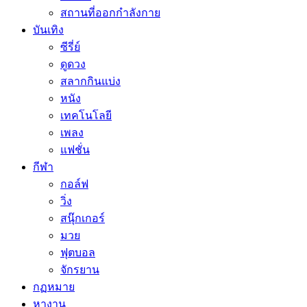
สถานที่ออกกำลังกาย
บันเทิง
ซีรี่ย์
ดูดวง
สลากกินแบ่ง
หนัง
เทคโนโลยี
เพลง
แฟชั่น
กีฬา
กอล์ฟ
วิ่ง
สนุ๊กเกอร์
มวย
ฟุตบอล
จักรยาน
กฏหมาย
หางาน