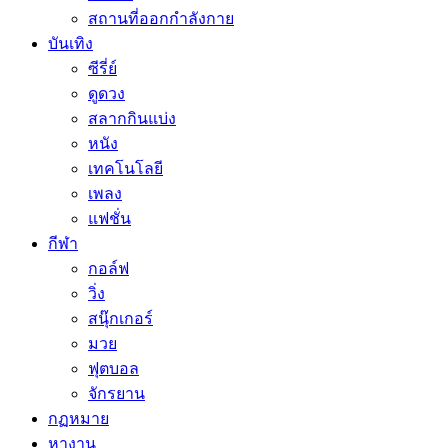
สถานที่ออกกำลังกาย
บันเทิง
ซีรี่ย์
ดูดวง
สลากกินแบ่ง
หนัง
เทคโนโลยี
เพลง
แฟชั่น
กีฬา
กอล์ฟ
วิ่ง
สนุ๊กเกอร์
มวย
ฟุตบอล
จักรยาน
กฏหมาย
หางาน