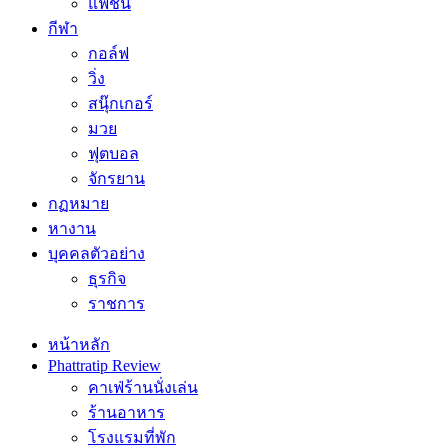
แฟชั่น
กีฬา
กอล์ฟ
วิ่ง
สนุ๊กเกอร์
มวย
ฟุตบอล
จักรยาน
กฏหมาย
หางาน
บุคคลตัวอย่าง
ธุรกิจ
ราชการ
หน้าหลัก
Phattratip Review
คาเฟ่ร้านนั่งเล่น
ร้านอาหาร
โรงแรมที่พัก