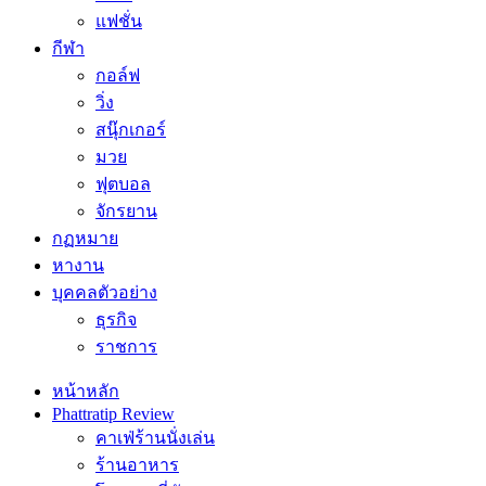
แฟชั่น
กีฬา
กอล์ฟ
วิ่ง
สนุ๊กเกอร์
มวย
ฟุตบอล
จักรยาน
กฏหมาย
หางาน
บุคคลตัวอย่าง
ธุรกิจ
ราชการ
หน้าหลัก
Phattratip Review
คาเฟ่ร้านนั่งเล่น
ร้านอาหาร