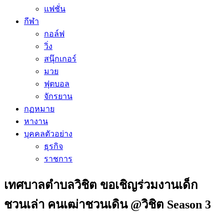
แฟชั่น
กีฬา
กอล์ฟ
วิ่ง
สนุ๊กเกอร์
มวย
ฟุตบอล
จักรยาน
กฏหมาย
หางาน
บุคคลตัวอย่าง
ธุรกิจ
ราชการ
เทศบาลตำบลวิชิต ขอเชิญร่วมงานเด็ก
ชวนเล่า คนเฒ่าชวนเดิน @วิชิต Season 3