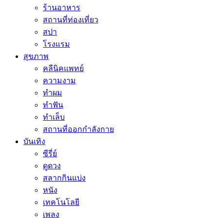
ร้านอาหาร
สถานที่ท่องเที่ยว
สปา
โรงแรม
สุขภาพ
คลีนิคแพทย์
ความงาม
ทำผม
ทำฟัน
ทำเล็บ
สถานที่ออกกำลังกาย
บันเทิง
ซีรี่ย์
ดูดวง
สลากกินแบ่ง
หนัง
เทคโนโลยี
เพลง