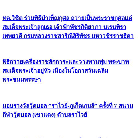
ทต.วิชิต ร่วมพิธีบำเพ็ญกุศล ถวายเป็นพระราชกุศลแด่
สมเด็จพระเจ้าลูกเธอ เจ้าฟ้าพัชรกิติยาภา นเรนทิรา
เทพยวดี กรมหลวงราชสาริณีสิริพัชร มหาวชิรราชธิดา
พิธีถวายเครื่องราชสักการะและวางพานพุ่ม พระบาท
สมเด็จพระเจ้าอยู่หัว เนื่องในโอกาสวันเฉลิม
พระชนมพรรษา
มอบรางวัลวู้ดบอล ”ราไวย์-ภูเก็ตเกมส์” ครั้งที่ 7 สนาม
กีฬาวู้ดบอล (เขาแดง) ตำบลราไวย์