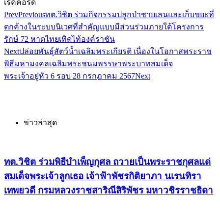
เรคคอร์ด
Prev
Previous
ทต.วิชิต ร่วมกิจกรรมปลูกป่าชายเลนและเก็บขยะที่
ตกค้างในระบบนิเวศที่สำคัญแบบมีส่วนร่วมภายใต้โครงการ
รักษ์ 72 หาดไทยเทิดไท้องค์ราชัน
Next
ปล่อยพันธุ์สัตว์น้ำเฉลิมพระเกียรติ เนื่องในโอกาสพระราช
พิธีมหามงคลเฉลิมพระชนมพรรษาพระบาทสมเด็จ
พระเจ้าอยู่หัว 6 รอบ 28 กรกฎาคม 2567
Next
ข่าวล่าสุด
ทต.วิชิต ร่วมพิธีบำเพ็ญกุศล ถวายเป็นพระราชกุศลแด่
สมเด็จพระเจ้าลูกเธอ เจ้าฟ้าพัชรกิติยาภา นเรนทิรา
เทพยวดี กรมหลวงราชสาริณีสิริพัชร มหาวชิรราชธิดา