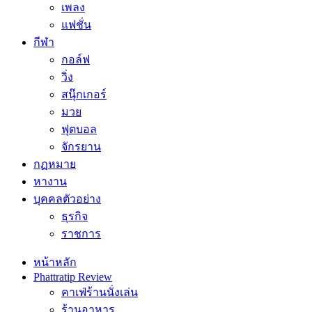
เพลง
แฟชั่น
กีฬา
กอล์ฟ
วิ่ง
สนุ๊กเกอร์
มวย
ฟุตบอล
จักรยาน
กฏหมาย
หางาน
บุคคลตัวอย่าง
ธุรกิจ
ราชการ
หน้าหลัก
Phattratip Review
คาเฟ่ร้านนั่งเล่น
ร้านอาหาร