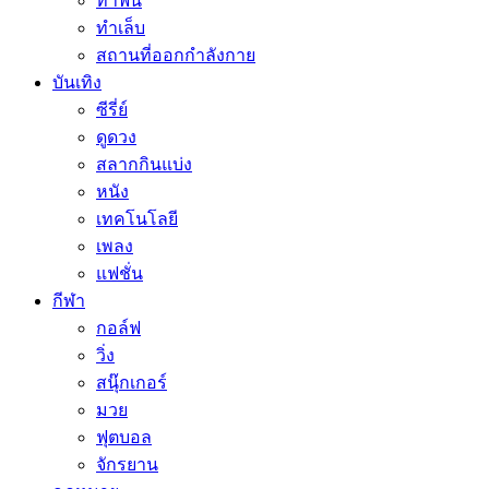
ทำฟัน
ทำเล็บ
สถานที่ออกกำลังกาย
บันเทิง
ซีรี่ย์
ดูดวง
สลากกินแบ่ง
หนัง
เทคโนโลยี
เพลง
แฟชั่น
กีฬา
กอล์ฟ
วิ่ง
สนุ๊กเกอร์
มวย
ฟุตบอล
จักรยาน