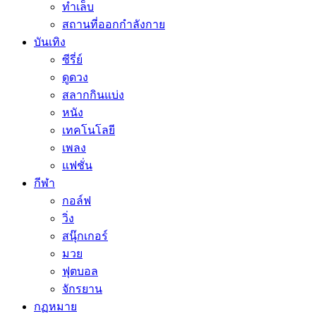
ทำเล็บ
สถานที่ออกกำลังกาย
บันเทิง
ซีรี่ย์
ดูดวง
สลากกินแบ่ง
หนัง
เทคโนโลยี
เพลง
แฟชั่น
กีฬา
กอล์ฟ
วิ่ง
สนุ๊กเกอร์
มวย
ฟุตบอล
จักรยาน
กฏหมาย