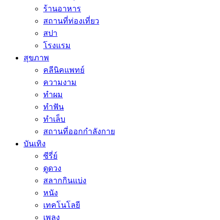
ร้านอาหาร
สถานที่ท่องเที่ยว
สปา
โรงแรม
สุขภาพ
คลีนิคแพทย์
ความงาม
ทำผม
ทำฟัน
ทำเล็บ
สถานที่ออกกำลังกาย
บันเทิง
ซีรี่ย์
ดูดวง
สลากกินแบ่ง
หนัง
เทคโนโลยี
เพลง