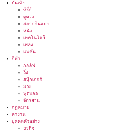
บันเทิง
ซีรี่ย์
ดูดวง
สลากกินแบ่ง
หนัง
เทคโนโลยี
เพลง
แฟชั่น
กีฬา
กอล์ฟ
วิ่ง
สนุ๊กเกอร์
มวย
ฟุตบอล
จักรยาน
กฏหมาย
หางาน
บุคคลตัวอย่าง
ธุรกิจ