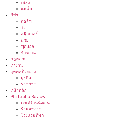
เพลง
แฟชั่น
กีฬา
กอล์ฟ
วิ่ง
สนุ๊กเกอร์
มวย
ฟุตบอล
จักรยาน
กฏหมาย
หางาน
บุคคลตัวอย่าง
ธุรกิจ
ราชการ
หน้าหลัก
Phattratip Review
คาเฟ่ร้านนั่งเล่น
ร้านอาหาร
โรงแรมที่พัก