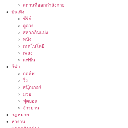
สถานที่ออกกำลังกาย
บันเทิง
ซีรี่ย์
ดูดวง
สลากกินแบ่ง
หนัง
เทคโนโลยี
เพลง
แฟชั่น
กีฬา
กอล์ฟ
วิ่ง
สนุ๊กเกอร์
มวย
ฟุตบอล
จักรยาน
กฏหมาย
หางาน