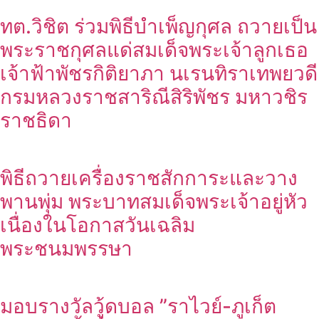
ทต.วิชิต ร่วมพิธีบำเพ็ญกุศล ถวายเป็น
พระราชกุศลแด่สมเด็จพระเจ้าลูกเธอ
เจ้าฟ้าพัชรกิติยาภา นเรนทิราเทพยวดี
กรมหลวงราชสาริณีสิริพัชร มหาวชิร
ราชธิดา
พิธีถวายเครื่องราชสักการะและวาง
พานพุ่ม พระบาทสมเด็จพระเจ้าอยู่หัว
เนื่องในโอกาสวันเฉลิม
พระชนมพรรษา
มอบรางวัลวู้ดบอล ”ราไวย์-ภูเก็ต