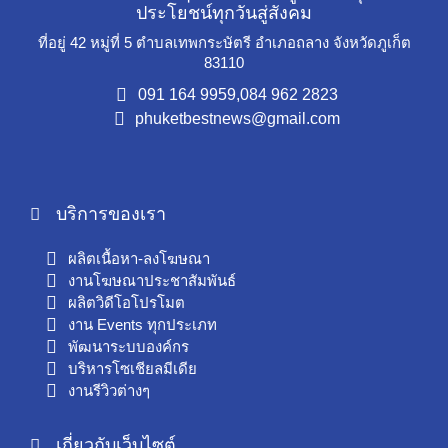
ประโยชน์ทุกวันสู่สังคม
ที่อยู่ 42 หมู่ที่ 5 ตำบลเทพกระษัตรี อำเภอถลาง จังหวัดภูเก็ต
83110
091 164 9959,
084 962 2823
phuketbestnews@gmail.com
บริการของเรา
ผลิตเนื้อหา-ลงโฆษณา
งานโฆษณาประชาสัมพันธ์
ผลิตวิดีโอโปรโมต
งาน Events ทุกประเภท
พัฒนาระบบองค์กร
บริหารโซเชียลมีเดีย
งานรีวิวต่างๆ
เกี่ยวกับเว็บไซต์