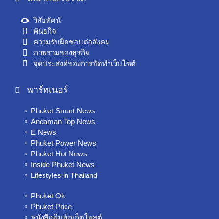
วิสัยทัศน์
พันธกิจ
ความรับผิดชอบต่อสังคม
ภาพรวมของธุรกิจ
จุดประสงค์ของการจัดทำเว็บไซต์
พาร์ทเนอร์
Phuket Smart News
Andaman Top News
E News
Phuket Power News
Phuket Hot News
Inside Phuket News
Lifestyles in Thailand
Phuket Ok
Phuket Price
หนังสือพิมพ์ภูเก็ตโพสต์