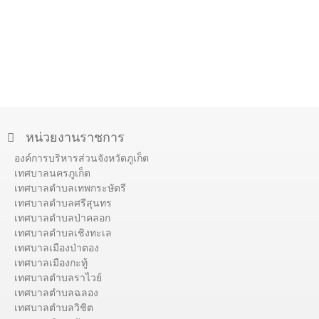
หน่วยงานราชการ
องค์การบริหารส่วนจังหวัดภูเก็ต
เทศบาลนครภูเก็ต
เทศบาลตำบลเทพกระษัตรี
เทศบาลตำบลศรีสุนทร
เทศบาลตำบลป่าคลอก
เทศบาลตำบลเชิงทะเล
เทศบาลเมืองป่าตอง
เทศบาลเมืองกะทู้
เทศบาลตำบลราไวย์
เทศบาลตำบลฉลอง
เทศบาลตำบลวิชิต