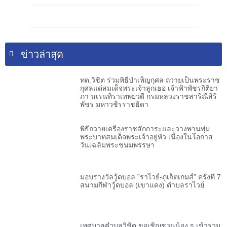
ข่าวล่าสุด
ทต.วิชิต ร่วมพิธีบำเพ็ญกุศล ถวายเป็นพระราช
กุศลแด่สมเด็จพระเจ้าลูกเธอ เจ้าฟ้าพัชรกิติยา
ภา นเรนทิราเทพยวดี กรมหลวงราชสาริณีสิริ
พัชร มหาวชิรราชธิดา
พิธีถวายเครื่องราชสักการะและวางพานพุ่ม
พระบาทสมเด็จพระเจ้าอยู่หัว เนื่องในโอกาส
วันเฉลิมพระชนมพรรษา
มอบรางวัลวู้ดบอล ”ราไวย์-ภูเก็ตเกมส์” ครั้งที่ 7
สนามกีฬาวู้ดบอล (เขาแดง) ตำบลราไวย์
เทศบาลตำบลวิชิต ขอเชิญชวนน้อง ๆ เข้าร่วม