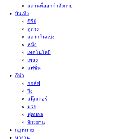
สถานที่ออกกำลังกาย
บันเทิง
ซีรี่ย์
ดูดวง
สลากกินแบ่ง
หนัง
เทคโนโลยี
เพลง
แฟชั่น
กีฬา
กอล์ฟ
วิ่ง
สนุ๊กเกอร์
มวย
ฟุตบอล
จักรยาน
กฏหมาย
หางาน