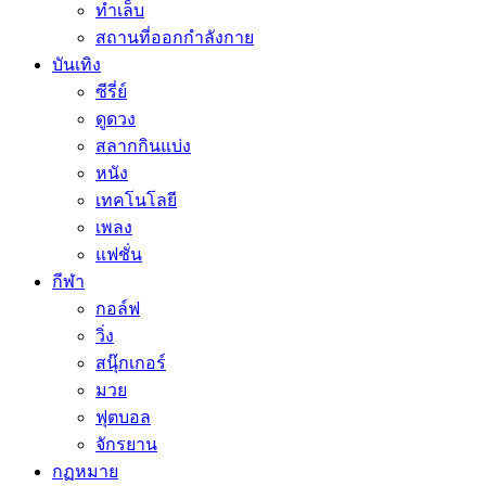
ทำเล็บ
สถานที่ออกกำลังกาย
บันเทิง
ซีรี่ย์
ดูดวง
สลากกินแบ่ง
หนัง
เทคโนโลยี
เพลง
แฟชั่น
กีฬา
กอล์ฟ
วิ่ง
สนุ๊กเกอร์
มวย
ฟุตบอล
จักรยาน
กฏหมาย