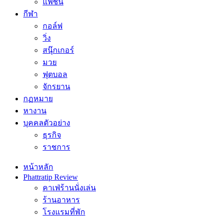
แฟชั่น
กีฬา
กอล์ฟ
วิ่ง
สนุ๊กเกอร์
มวย
ฟุตบอล
จักรยาน
กฏหมาย
หางาน
บุคคลตัวอย่าง
ธุรกิจ
ราชการ
หน้าหลัก
Phattratip Review
คาเฟ่ร้านนั่งเล่น
ร้านอาหาร
โรงแรมที่พัก