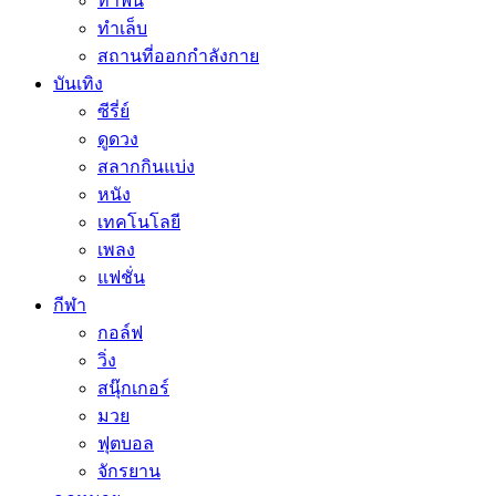
ทำฟัน
ทำเล็บ
สถานที่ออกกำลังกาย
บันเทิง
ซีรี่ย์
ดูดวง
สลากกินแบ่ง
หนัง
เทคโนโลยี
เพลง
แฟชั่น
กีฬา
กอล์ฟ
วิ่ง
สนุ๊กเกอร์
มวย
ฟุตบอล
จักรยาน