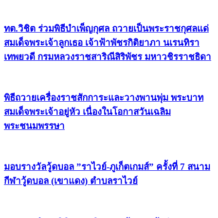
ทต.วิชิต ร่วมพิธีบำเพ็ญกุศล ถวายเป็นพระราชกุศลแด่
สมเด็จพระเจ้าลูกเธอ เจ้าฟ้าพัชรกิติยาภา นเรนทิรา
เทพยวดี กรมหลวงราชสาริณีสิริพัชร มหาวชิรราชธิดา
พิธีถวายเครื่องราชสักการะและวางพานพุ่ม พระบาท
สมเด็จพระเจ้าอยู่หัว เนื่องในโอกาสวันเฉลิม
พระชนมพรรษา
มอบรางวัลวู้ดบอล ”ราไวย์-ภูเก็ตเกมส์” ครั้งที่ 7 สนาม
กีฬาวู้ดบอล (เขาแดง) ตำบลราไวย์