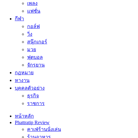
เพลง
แฟชั่น
กีฬา
กอล์ฟ
วิ่ง
สนุ๊กเกอร์
มวย
ฟุตบอล
จักรยาน
กฏหมาย
หางาน
บุคคลตัวอย่าง
ธุรกิจ
ราชการ
หน้าหลัก
Phattratip Review
คาเฟ่ร้านนั่งเล่น
ร้านอาหาร