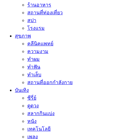
ร้านอาหาร
สถานที่ท่องเที่ยว
สปา
โรงแรม
สุขภาพ
คลีนิคแพทย์
ความงาม
ทำผม
ทำฟัน
ทำเล็บ
สถานที่ออกกำลังกาย
บันเทิง
ซีรี่ย์
ดูดวง
สลากกินแบ่ง
หนัง
เทคโนโลยี
เพลง