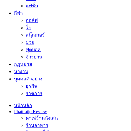
แฟชั่น
กีฬา
กอล์ฟ
วิ่ง
สนุ๊กเกอร์
มวย
ฟุตบอล
จักรยาน
กฏหมาย
หางาน
บุคคลตัวอย่าง
ธุรกิจ
ราชการ
หน้าหลัก
Phattratip Review
คาเฟ่ร้านนั่งเล่น
ร้านอาหาร