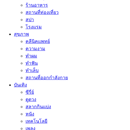
ร้านอาหาร
สถานที่ท่องเที่ยว
สปา
โรงแรม
สุขภาพ
คลีนิคแพทย์
ความงาม
ทำผม
ทำฟัน
ทำเล็บ
สถานที่ออกกำลังกาย
บันเทิง
ซีรี่ย์
ดูดวง
สลากกินแบ่ง
หนัง
เทคโนโลยี
เพลง