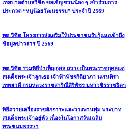
เทศบาลตำบลวิชิต ขอเชิญชวนน้อง ๆ เข้าร่วมการ
ประกวด “หนูน้อยวัฒนธรรม” ประจำปี 2569
ทต.วิชิต โครงการส่งเสริมให้ประชาชนรับรู้และเข้าถึง
ข้อมูลข่าวสาร ปี 2569
ทต.วิชิต ร่วมพิธีบำเพ็ญกุศล ถวายเป็นพระราชกุศลแด่
สมเด็จพระเจ้าลูกเธอ เจ้าฟ้าพัชรกิติยาภา นเรนทิรา
เทพยวดี กรมหลวงราชสาริณีสิริพัชร มหาวชิรราชธิดา
พิธีถวายเครื่องราชสักการะและวางพานพุ่ม พระบาท
สมเด็จพระเจ้าอยู่หัว เนื่องในโอกาสวันเฉลิม
พระชนมพรรษา