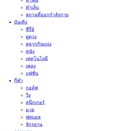
ทำฟัน
ทำเล็บ
สถานที่ออกกำลังกาย
บันเทิง
ซีรี่ย์
ดูดวง
สลากกินแบ่ง
หนัง
เทคโนโลยี
เพลง
แฟชั่น
กีฬา
กอล์ฟ
วิ่ง
สนุ๊กเกอร์
มวย
ฟุตบอล
จักรยาน