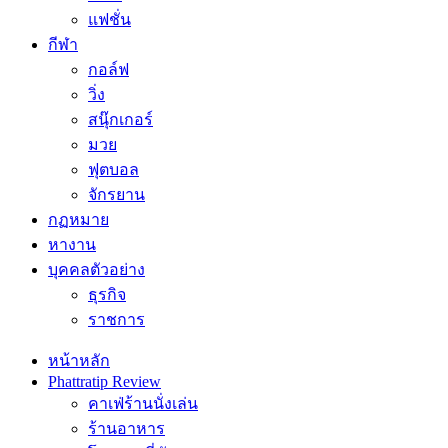
แฟชั่น
กีฬา
กอล์ฟ
วิ่ง
สนุ๊กเกอร์
มวย
ฟุตบอล
จักรยาน
กฏหมาย
หางาน
บุคคลตัวอย่าง
ธุรกิจ
ราชการ
หน้าหลัก
Phattratip Review
คาเฟ่ร้านนั่งเล่น
ร้านอาหาร