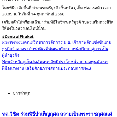
โดยพิธีจะจัดขึ้นที่ ศาลพระตรีมูรติ เซ็นทรัล ภูเก็ต ฟลอเรสต้า เวลา
20.09 น. ในวันที่ 14 กุมภาพันธ์ 2568
เตรียมตัวให้พร้อมแล้วมาร่วมพิธีไหว้พระตรีมูรติ รับพรเสริมดวงชีวิต
ให้ปังในวันวาเลนไทน์นี้กัน
#CentralPhuket
Prev
Previous
คณะวิทยาการจัดการ ม.อ. เจ้าภาพจัดแข่งขันเกม
ธุรกิจจำลองระดับชาติเวทีพัฒนาศักยภาพนักศึกษาสู่การเป็น
ผู้นำธุรกิจ
Next
จังหวัดภูเก็ตจัดสัมมนาสิทธิประโยชน์จากกองทุนพัฒนา
ฝีมือแรงงาน เสริมศักยภาพสถานประกอบการ
Next
ข่าวล่าสุด
ทต.วิชิต ร่วมพิธีบำเพ็ญกุศล ถวายเป็นพระราชกุศลแด่