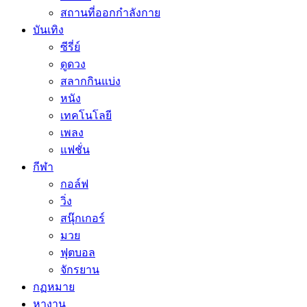
สถานที่ออกกำลังกาย
บันเทิง
ซีรี่ย์
ดูดวง
สลากกินแบ่ง
หนัง
เทคโนโลยี
เพลง
แฟชั่น
กีฬา
กอล์ฟ
วิ่ง
สนุ๊กเกอร์
มวย
ฟุตบอล
จักรยาน
กฏหมาย
หางาน