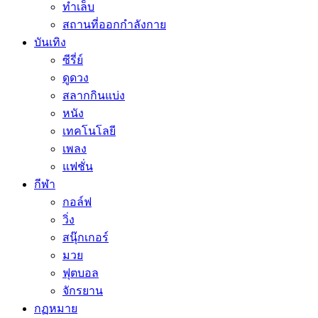
ทำเล็บ
สถานที่ออกกำลังกาย
บันเทิง
ซีรี่ย์
ดูดวง
สลากกินแบ่ง
หนัง
เทคโนโลยี
เพลง
แฟชั่น
กีฬา
กอล์ฟ
วิ่ง
สนุ๊กเกอร์
มวย
ฟุตบอล
จักรยาน
กฏหมาย