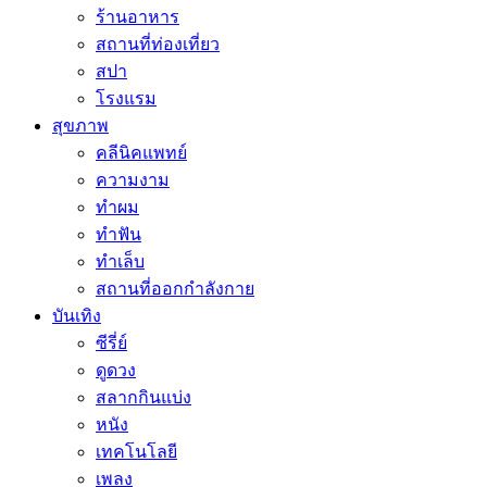
ร้านอาหาร
สถานที่ท่องเที่ยว
สปา
โรงแรม
สุขภาพ
คลีนิคแพทย์
ความงาม
ทำผม
ทำฟัน
ทำเล็บ
สถานที่ออกกำลังกาย
บันเทิง
ซีรี่ย์
ดูดวง
สลากกินแบ่ง
หนัง
เทคโนโลยี
เพลง