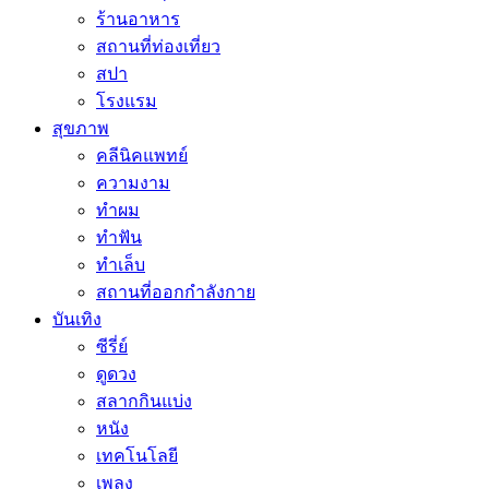
ร้านอาหาร
สถานที่ท่องเที่ยว
สปา
โรงแรม
สุขภาพ
คลีนิคแพทย์
ความงาม
ทำผม
ทำฟัน
ทำเล็บ
สถานที่ออกกำลังกาย
บันเทิง
ซีรี่ย์
ดูดวง
สลากกินแบ่ง
หนัง
เทคโนโลยี
เพลง