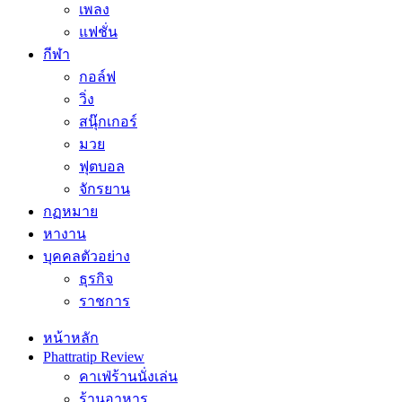
เพลง
แฟชั่น
กีฬา
กอล์ฟ
วิ่ง
สนุ๊กเกอร์
มวย
ฟุตบอล
จักรยาน
กฏหมาย
หางาน
บุคคลตัวอย่าง
ธุรกิจ
ราชการ
หน้าหลัก
Phattratip Review
คาเฟ่ร้านนั่งเล่น
ร้านอาหาร