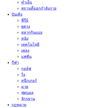
ทำเล็บ
สถานที่ออกกำลังกาย
บันเทิง
ซีรี่ย์
ดูดวง
สลากกินแบ่ง
หนัง
เทคโนโลยี
เพลง
แฟชั่น
กีฬา
กอล์ฟ
วิ่ง
สนุ๊กเกอร์
มวย
ฟุตบอล
จักรยาน
กฏหมาย