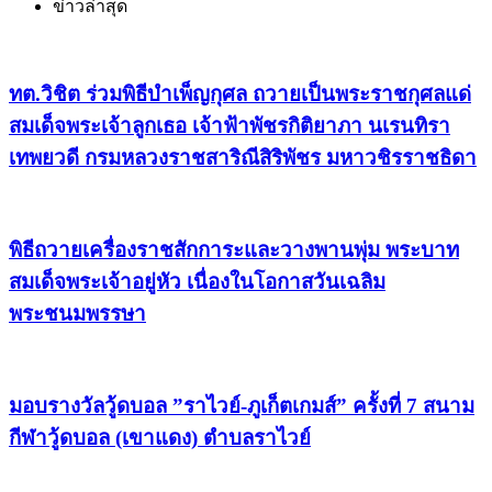
ข่าวล่าสุด
ทต.วิชิต ร่วมพิธีบำเพ็ญกุศล ถวายเป็นพระราชกุศลแด่
สมเด็จพระเจ้าลูกเธอ เจ้าฟ้าพัชรกิติยาภา นเรนทิรา
เทพยวดี กรมหลวงราชสาริณีสิริพัชร มหาวชิรราชธิดา
พิธีถวายเครื่องราชสักการะและวางพานพุ่ม พระบาท
สมเด็จพระเจ้าอยู่หัว เนื่องในโอกาสวันเฉลิม
พระชนมพรรษา
มอบรางวัลวู้ดบอล ”ราไวย์-ภูเก็ตเกมส์” ครั้งที่ 7 สนาม
กีฬาวู้ดบอล (เขาแดง) ตำบลราไวย์