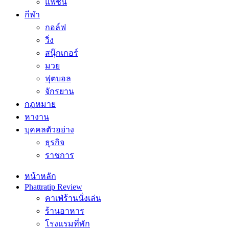
แฟชั่น
กีฬา
กอล์ฟ
วิ่ง
สนุ๊กเกอร์
มวย
ฟุตบอล
จักรยาน
กฏหมาย
หางาน
บุคคลตัวอย่าง
ธุรกิจ
ราชการ
หน้าหลัก
Phattratip Review
คาเฟ่ร้านนั่งเล่น
ร้านอาหาร
โรงแรมที่พัก