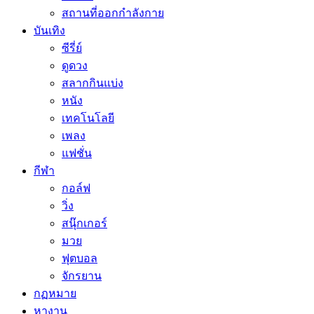
สถานที่ออกกำลังกาย
บันเทิง
ซีรี่ย์
ดูดวง
สลากกินแบ่ง
หนัง
เทคโนโลยี
เพลง
แฟชั่น
กีฬา
กอล์ฟ
วิ่ง
สนุ๊กเกอร์
มวย
ฟุตบอล
จักรยาน
กฏหมาย
หางาน