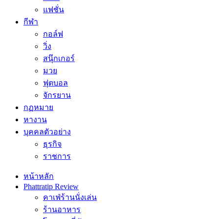
แฟชั่น
กีฬา
กอล์ฟ
วิ่ง
สนุ๊กเกอร์
มวย
ฟุตบอล
จักรยาน
กฏหมาย
หางาน
บุคคลตัวอย่าง
ธุรกิจ
ราชการ
หน้าหลัก
Phattratip Review
คาเฟ่ร้านนั่งเล่น
ร้านอาหาร