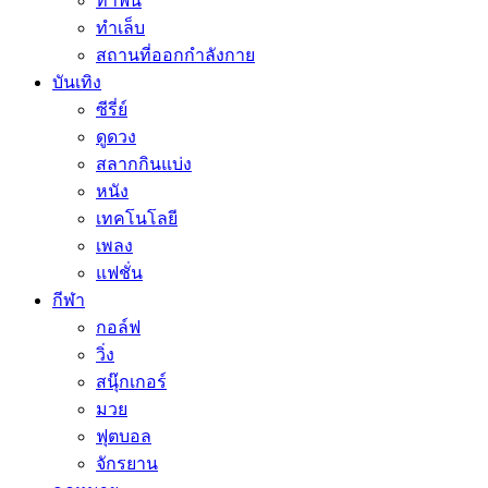
ทำฟัน
ทำเล็บ
สถานที่ออกกำลังกาย
บันเทิง
ซีรี่ย์
ดูดวง
สลากกินแบ่ง
หนัง
เทคโนโลยี
เพลง
แฟชั่น
กีฬา
กอล์ฟ
วิ่ง
สนุ๊กเกอร์
มวย
ฟุตบอล
จักรยาน