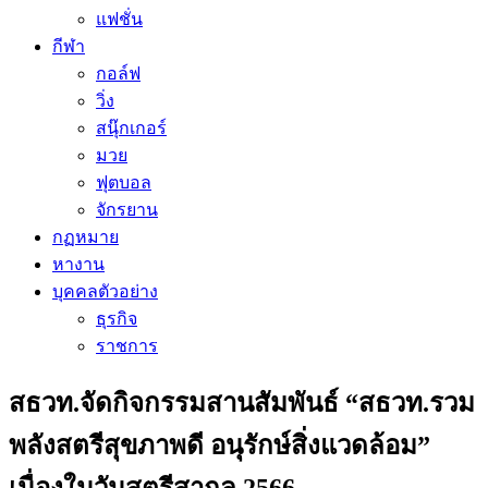
แฟชั่น
กีฬา
กอล์ฟ
วิ่ง
สนุ๊กเกอร์
มวย
ฟุตบอล
จักรยาน
กฏหมาย
หางาน
บุคคลตัวอย่าง
ธุรกิจ
ราชการ
สธวท.จัดกิจกรรมสานสัมพันธ์ “สธวท.รวม
พลังสตรีสุขภาพดี อนุรักษ์สิ่งแวดล้อม”
เนื่องในวันสตรีสากล 2566