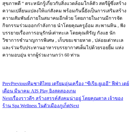
สุขภาพดี “ ตระหนักรู้เกี่ยวกับสิ่งแวดล้อมใกล้ตัว สตรีผู้ซึ่งสร้าง
ความเปลี่ยนแปลงให้แก่สังคม พร้อมกันนี้ยังเป็นการเสริมสร้าง
ความสัมพันธ์ภายในสมาคมอีกด้วย โดยภายในงานมีการจัด
กิจกรรมร่วมออกกำลังกาย นำโดยคุณครูอ้อม สะพานหิน , ฟัง
บรรยายเรื่องการอนุรักษ์เต่าทะเล โดยคุณหิรัญ กังแฮ นัก
วิชาการชำนาญการพิเศษ , เก็บขยะชายหาด , ปล่อยเต่าทะเล
และร่วมรับประทานอาหารบรรยากาศเต็มไปด้วยรอยยิ้ม แห่ง
ความอบอุ่น จากผู้ร่วมงานกว่า 60 ท่าน
Prev
Previous
ทีมชาติไทย เตรียมอุ่นเครื่อง “ซีเรีย-ยูเออี” ฟีฟ่า เดย์
เดือน มีนาคม AIS Play ยิงสดสองเกม
Next
เรื่องราวดีๆ สร้างสรรค์สังคมน่าอยู่ โดยคุณตาล เจ้าของ
ร้าน Spa Wellness ในตัวเมืองภูเก็ต
Next