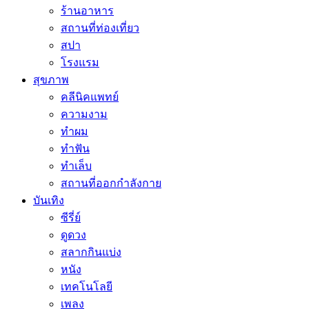
ร้านอาหาร
สถานที่ท่องเที่ยว
สปา
โรงแรม
สุขภาพ
คลีนิคแพทย์
ความงาม
ทำผม
ทำฟัน
ทำเล็บ
สถานที่ออกกำลังกาย
บันเทิง
ซีรี่ย์
ดูดวง
สลากกินแบ่ง
หนัง
เทคโนโลยี
เพลง