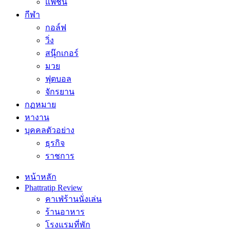
แฟชั่น
กีฬา
กอล์ฟ
วิ่ง
สนุ๊กเกอร์
มวย
ฟุตบอล
จักรยาน
กฏหมาย
หางาน
บุคคลตัวอย่าง
ธุรกิจ
ราชการ
หน้าหลัก
Phattratip Review
คาเฟ่ร้านนั่งเล่น
ร้านอาหาร
โรงแรมที่พัก