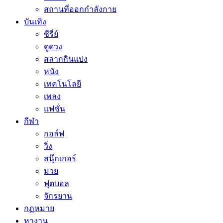
สถานที่ออกกำลังกาย
บันเทิง
ซีรี่ย์
ดูดวง
สลากกินแบ่ง
หนัง
เทคโนโลยี
เพลง
แฟชั่น
กีฬา
กอล์ฟ
วิ่ง
สนุ๊กเกอร์
มวย
ฟุตบอล
จักรยาน
กฏหมาย
หางาน