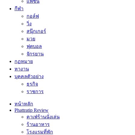
แฟชั่น
กีฬา
กอล์ฟ
วิ่ง
สนุ๊กเกอร์
มวย
ฟุตบอล
จักรยาน
กฏหมาย
หางาน
บุคคลตัวอย่าง
ธุรกิจ
ราชการ
หน้าหลัก
Phattratip Review
คาเฟ่ร้านนั่งเล่น
ร้านอาหาร
โรงแรมที่พัก