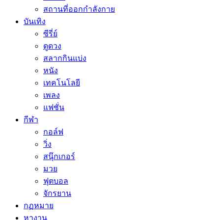
สถานที่ออกกำลังกาย
บันเทิง
ซีรี่ย์
ดูดวง
สลากกินแบ่ง
หนัง
เทคโนโลยี
เพลง
แฟชั่น
กีฬา
กอล์ฟ
วิ่ง
สนุ๊กเกอร์
มวย
ฟุตบอล
จักรยาน
กฏหมาย
หางาน