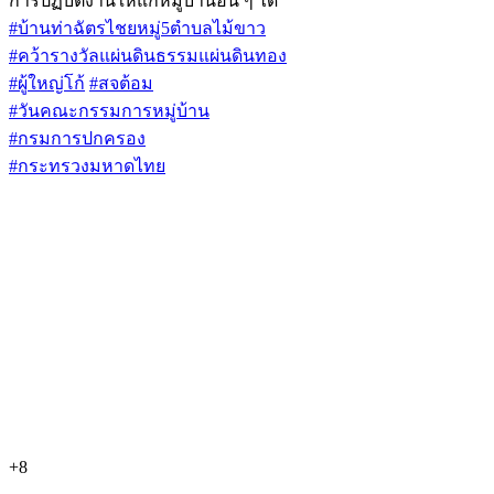
การปฏิบัติงานให้แก่หมู่บ้านอื่น ๆ ได้
#บ้านท่าฉัตรไชยหมู่5ตำบลไม้ขาว
#คว้ารางวัลแผ่นดินธรรมแผ่นดินทอง
#ผู้ใหญ่โก้
#สจต้อม
#วันคณะกรรมการหมู่บ้าน
#กรมการปกครอง
#กระทรวงมหาดไทย
+8