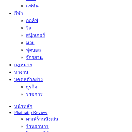
แฟชั่น
กีฬา
กอล์ฟ
วิ่ง
สนุ๊กเกอร์
มวย
ฟุตบอล
จักรยาน
กฏหมาย
หางาน
บุคคลตัวอย่าง
ธุรกิจ
ราชการ
หน้าหลัก
Phattratip Review
คาเฟ่ร้านนั่งเล่น
ร้านอาหาร