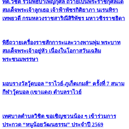
ทต.วิชิต ร่วมพิธีบำเพ็ญกุศล ถวายเป็นพระราชกุศลแด่
สมเด็จพระเจ้าลูกเธอ เจ้าฟ้าพัชรกิติยาภา นเรนทิรา
เทพยวดี กรมหลวงราชสาริณีสิริพัชร มหาวชิรราชธิดา
พิธีถวายเครื่องราชสักการะและวางพานพุ่ม พระบาท
สมเด็จพระเจ้าอยู่หัว เนื่องในโอกาสวันเฉลิม
พระชนมพรรษา
มอบรางวัลวู้ดบอล ”ราไวย์-ภูเก็ตเกมส์” ครั้งที่ 7 สนาม
กีฬาวู้ดบอล (เขาแดง) ตำบลราไวย์
เทศบาลตำบลวิชิต ขอเชิญชวนน้อง ๆ เข้าร่วมการ
ประกวด “หนูน้อยวัฒนธรรม” ประจำปี 2569