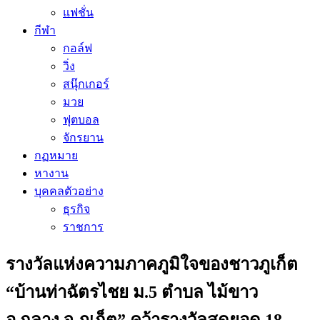
แฟชั่น
กีฬา
กอล์ฟ
วิ่ง
สนุ๊กเกอร์
มวย
ฟุตบอล
จักรยาน
กฏหมาย
หางาน
บุคคลตัวอย่าง
ธุรกิจ
ราชการ
รางวัลแห่งความภาคภูมิใจของชาวภูเก็ต
“บ้านท่าฉัตรไชย ม.5 ตำบล ไม้ขาว
อ.ถลาง จ.ภูเก็ต” คว้ารางวัลสุดยอด 18