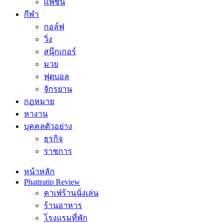
แฟชั่น
กีฬา
กอล์ฟ
วิ่ง
สนุ๊กเกอร์
มวย
ฟุตบอล
จักรยาน
กฏหมาย
หางาน
บุคคลตัวอย่าง
ธุรกิจ
ราชการ
หน้าหลัก
Phattratip Review
คาเฟ่ร้านนั่งเล่น
ร้านอาหาร
โรงแรมที่พัก