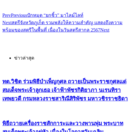
Prev
Previous
ปักหมุด “ยกชิ้ว” มาไลม์ไลท์
Next
สตรีจังหวัดภูเก็ต รวมพลังให้ความสำคัญ แสดงถึงความ
พร้อมของสตรีในพื้นที่ เนื่องในวันสตรีสากล 2567
Next
ข่าวล่าสุด
ทต.วิชิต ร่วมพิธีบำเพ็ญกุศล ถวายเป็นพระราชกุศลแด่
สมเด็จพระเจ้าลูกเธอ เจ้าฟ้าพัชรกิติยาภา นเรนทิรา
เทพยวดี กรมหลวงราชสาริณีสิริพัชร มหาวชิรราชธิดา
พิธีถวายเครื่องราชสักการะและวางพานพุ่ม พระบาท
สมเด็จพระเจ้าอยู่หัว เนื่องในโอกาสวันเฉลิม