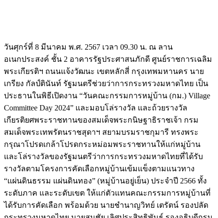
วันศุกร์ที่ 8 มีนาคม พ.ศ. 2567 เวลา 09.30 น. ณ ลาน
อเนกประสงค์ ชั้น 2 อาคารรัฐประศาสนภักดี ศูนย์ราชการเฉลิม
พระเกียรติฯ ถนนแจ้งวัฒนะ เขตหลักสี่ กรุงเทพมหานคร นาย
เกรียง กัลป์ตินันท์ รัฐมนตรีช่วยว่าการกระทรวงมหาดไทย เป็น
ประธานในพิธีเปิดงาน “วันคณะกรรมการหมู่บ้าน (กม.) Village
Committee Day 2024” และมอบโล่รางวัล และถ้วยรางวัล
เกียรติยศพระราชทานของสมเด็จพระกนิษฐาธิราชเจ้า กรม
สมเด็จพระเทพรัตนราชสุดาฯ สยามบรมราชกุมารี ทรงพระ
กรุณาโปรดเกล้าโปรดกระหม่อมพระราชทานให้แก่หมู่บ้าน
และโล่รางวัลของรัฐมนตรีว่าการกระทรวงมหาดไทยที่ได้รับ
รางวัลตามโครงการคัดเลือกหมู่บ้านเข้มแข็งตามแนวทาง
“แผ่นดินธรรม แผ่นดินทอง” (หมู่บ้านอยู่เย็น) ประจำปี 2566 ทั้ง
ระดับภาค และระดับเขต ให้แก่ตัวแทนคณะกรรมการหมู่บ้านที่
ได้รับการคัดเลือก พร้อมด้วย นายชำนาญวิทย์ เตรัตน์ รองปลัด
กระทรวงมหาดไทย นายสมชัย เลิศประสิทธิพันธ์ รองอธิบดีกรม