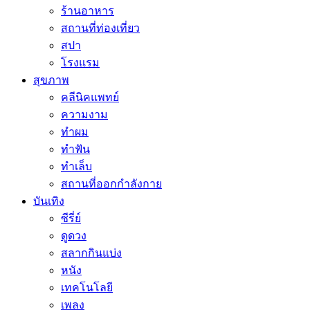
ร้านอาหาร
สถานที่ท่องเที่ยว
สปา
โรงแรม
สุขภาพ
คลีนิคแพทย์
ความงาม
ทำผม
ทำฟัน
ทำเล็บ
สถานที่ออกกำลังกาย
บันเทิง
ซีรี่ย์
ดูดวง
สลากกินแบ่ง
หนัง
เทคโนโลยี
เพลง