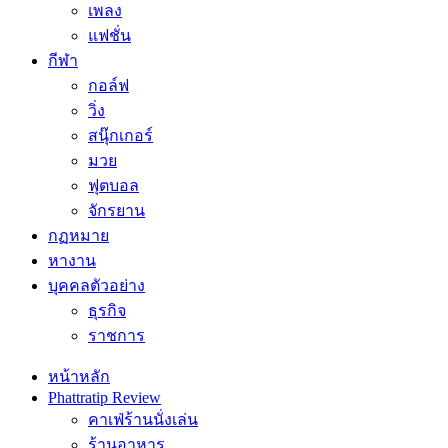
เพลง
แฟชั่น
กีฬา
กอล์ฟ
วิ่ง
สนุ๊กเกอร์
มวย
ฟุตบอล
จักรยาน
กฏหมาย
หางาน
บุคคลตัวอย่าง
ธุรกิจ
ราชการ
หน้าหลัก
Phattratip Review
คาเฟ่ร้านนั่งเล่น
ร้านอาหาร