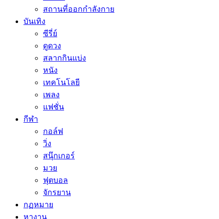
สถานที่ออกกำลังกาย
บันเทิง
ซีรี่ย์
ดูดวง
สลากกินแบ่ง
หนัง
เทคโนโลยี
เพลง
แฟชั่น
กีฬา
กอล์ฟ
วิ่ง
สนุ๊กเกอร์
มวย
ฟุตบอล
จักรยาน
กฏหมาย
หางาน