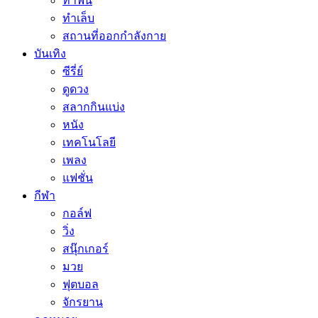
ทำฟัน
ทำเล็บ
สถานที่ออกกำลังกาย
บันเทิง
ซีรี่ย์
ดูดวง
สลากกินแบ่ง
หนัง
เทคโนโลยี
เพลง
แฟชั่น
กีฬา
กอล์ฟ
วิ่ง
สนุ๊กเกอร์
มวย
ฟุตบอล
จักรยาน