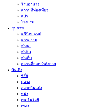
ร้านอาหาร
สถานที่ท่องเที่ยว
สปา
โรงแรม
สุขภาพ
คลีนิคแพทย์
ความงาม
ทำผม
ทำฟัน
ทำเล็บ
สถานที่ออกกำลังกาย
บันเทิง
ซีรี่ย์
ดูดวง
สลากกินแบ่ง
หนัง
เทคโนโลยี
เพลง