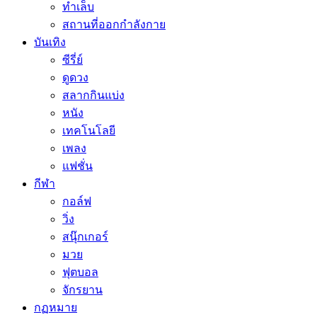
ทำเล็บ
สถานที่ออกกำลังกาย
บันเทิง
ซีรี่ย์
ดูดวง
สลากกินแบ่ง
หนัง
เทคโนโลยี
เพลง
แฟชั่น
กีฬา
กอล์ฟ
วิ่ง
สนุ๊กเกอร์
มวย
ฟุตบอล
จักรยาน
กฏหมาย