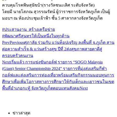
ควบคุมโรคพิษสุนัขบ้า(รางวัลชนะเลิศ ระดับจังหวัด)
โดยมี นายโสภณ สุวรรณรัตน์ ผู้ว่าราชการจังหวัดภูเก็ต เป็นผู้
มอบฯ ณ ห้องประชุมเจ้าฟ้า ชั้น 5 ศาลากลางจังหวัดภูเก็ต
#ประสานงาน_สร้างเครือข่าย
#พัฒนาศรีสุนทรให้เป็นหนึ่งในทุกด้าน
Prev
Previous
ศุภาลัย ร่วมกับ แว่นท็อปเจริญ ลงพื้นที่ จ.ภูเก็ต สาน
ต่อความสำเร็จ & แว่นสร้างสุข ปีที่ 2ส่งสุขภาพสายตาดีสู่
ครอบครัวคนงาน
Next
เริ่มแล้ว การแข่งขันกอล์ฟ รายการ “SOGO Malaysia
(Giant) Senior Championship 2024” รายการที่มุ่งส่งเสริมกีฬา
กอล์ฟและส่งเสริมการท่องเที่ยวพร้อมเสริมกิจกรรมมอบทุนการ
ศึกษาเพื่อเพิ่มโอกาสทางการศึกษาให้กับเด็กและเยาวชนในเขต
พื้นที่อำเภอกะทู้ จังหวัดภูเก็ตตอบแทนสังคม
Next
ข่าวล่าสุด