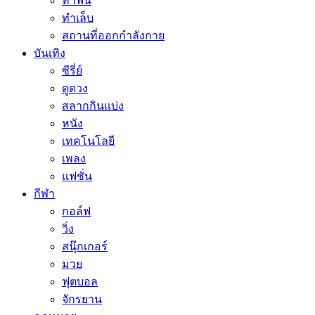
ทำฟัน
ทำเล็บ
สถานที่ออกกำลังกาย
บันเทิง
ซีรี่ย์
ดูดวง
สลากกินแบ่ง
หนัง
เทคโนโลยี
เพลง
แฟชั่น
กีฬา
กอล์ฟ
วิ่ง
สนุ๊กเกอร์
มวย
ฟุตบอล
จักรยาน