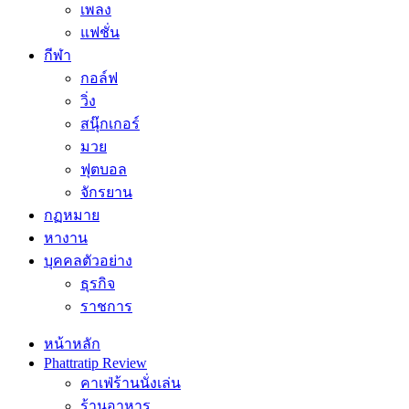
เพลง
แฟชั่น
กีฬา
กอล์ฟ
วิ่ง
สนุ๊กเกอร์
มวย
ฟุตบอล
จักรยาน
กฏหมาย
หางาน
บุคคลตัวอย่าง
ธุรกิจ
ราชการ
หน้าหลัก
Phattratip Review
คาเฟ่ร้านนั่งเล่น
ร้านอาหาร