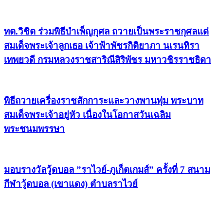
ทต.วิชิต ร่วมพิธีบำเพ็ญกุศล ถวายเป็นพระราชกุศลแด่
สมเด็จพระเจ้าลูกเธอ เจ้าฟ้าพัชรกิติยาภา นเรนทิรา
เทพยวดี กรมหลวงราชสาริณีสิริพัชร มหาวชิรราชธิดา
พิธีถวายเครื่องราชสักการะและวางพานพุ่ม พระบาท
สมเด็จพระเจ้าอยู่หัว เนื่องในโอกาสวันเฉลิม
พระชนมพรรษา
มอบรางวัลวู้ดบอล ”ราไวย์-ภูเก็ตเกมส์” ครั้งที่ 7 สนาม
กีฬาวู้ดบอล (เขาแดง) ตำบลราไวย์