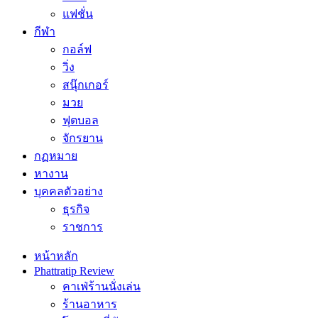
แฟชั่น
กีฬา
กอล์ฟ
วิ่ง
สนุ๊กเกอร์
มวย
ฟุตบอล
จักรยาน
กฏหมาย
หางาน
บุคคลตัวอย่าง
ธุรกิจ
ราชการ
หน้าหลัก
Phattratip Review
คาเฟ่ร้านนั่งเล่น
ร้านอาหาร