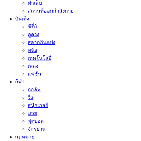
ทำเล็บ
สถานที่ออกกำลังกาย
บันเทิง
ซีรี่ย์
ดูดวง
สลากกินแบ่ง
หนัง
เทคโนโลยี
เพลง
แฟชั่น
กีฬา
กอล์ฟ
วิ่ง
สนุ๊กเกอร์
มวย
ฟุตบอล
จักรยาน
กฏหมาย