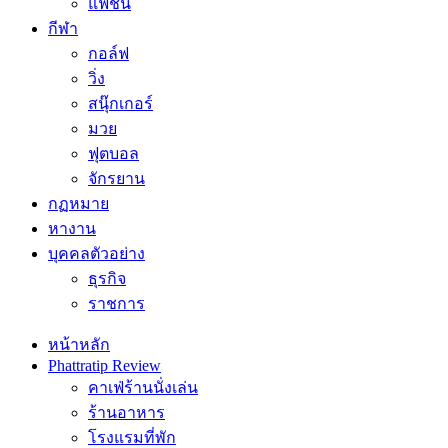
แฟชั่น
กีฬา
กอล์ฟ
วิ่ง
สนุ๊กเกอร์
มวย
ฟุตบอล
จักรยาน
กฏหมาย
หางาน
บุคคลตัวอย่าง
ธุรกิจ
ราชการ
หน้าหลัก
Phattratip Review
คาเฟ่ร้านนั่งเล่น
ร้านอาหาร
โรงแรมที่พัก