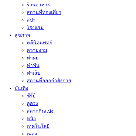
ร้านอาหาร
สถานที่ท่องเที่ยว
สปา
โรงแรม
สุขภาพ
คลีนิคแพทย์
ความงาม
ทำผม
ทำฟัน
ทำเล็บ
สถานที่ออกกำลังกาย
บันเทิง
ซีรี่ย์
ดูดวง
สลากกินแบ่ง
หนัง
เทคโนโลยี
เพลง