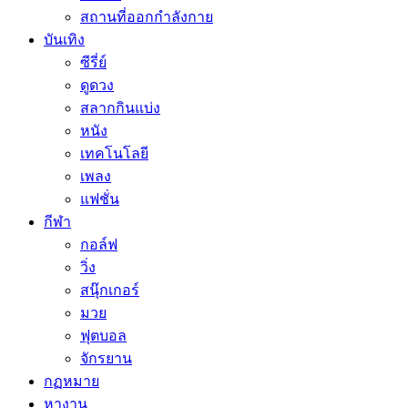
สถานที่ออกกำลังกาย
บันเทิง
ซีรี่ย์
ดูดวง
สลากกินแบ่ง
หนัง
เทคโนโลยี
เพลง
แฟชั่น
กีฬา
กอล์ฟ
วิ่ง
สนุ๊กเกอร์
มวย
ฟุตบอล
จักรยาน
กฏหมาย
หางาน