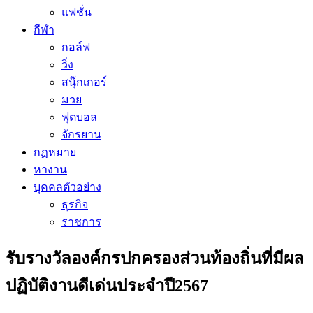
แฟชั่น
กีฬา
กอล์ฟ
วิ่ง
สนุ๊กเกอร์
มวย
ฟุตบอล
จักรยาน
กฏหมาย
หางาน
บุคคลตัวอย่าง
ธุรกิจ
ราชการ
รับรางวัลองค์กรปกครองส่วนท้องถิ่นที่มีผล
ปฏิบัติงานดีเด่นประจำปี2567