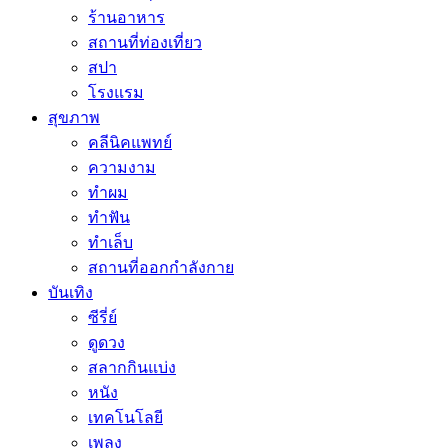
ร้านอาหาร
สถานที่ท่องเที่ยว
สปา
โรงแรม
สุขภาพ
คลีนิคแพทย์
ความงาม
ทำผม
ทำฟัน
ทำเล็บ
สถานที่ออกกำลังกาย
บันเทิง
ซีรี่ย์
ดูดวง
สลากกินแบ่ง
หนัง
เทคโนโลยี
เพลง