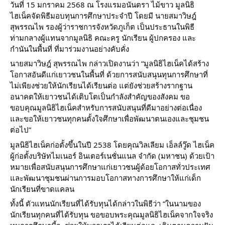
วันที่ 15 มกราคม 2568 ณ โรงแรมอนันตรา ไม้ขาว มูลนิธิ
ไฮเน็คจัดพิธีมอบทุนการศึกษาประจำปี โดยมี นายสมาวิษฎ์
สุพรรณไพ รองผู้ว่าราชการจังหวัดภูเก็ต เป็นประธานในพิธี
ท่ามกลางผู้แทนจากมูลนิธิ คณะครู นักเรียน ผู้ปกครอง และ
กำนันในพื้นที่ ที่มาร่วมงานอย่างคับคั่ง
นายสมาวิษฎ์ สุพรรณไพ กล่าวเปิดงานว่า “มูลนิธิไฮเน็คได้สร้าง
โอกาสอันดีแก่เยาวชนในพื้นที่ ด้วยการสนับสนุนทุนการศึกษาที่
ไม่เพียงช่วยให้นักเรียนได้เรียนต่อ
แต่ยังช่วยสร้างรากฐาน
อนาคตให้เยาวชนได้เติบโตเป็นกำลังสำคัญของสังคม ขอ
ขอบคุณมูลนิธิไฮเน็คสำหรับการสนับสนุนที่ดีมาอย่างต่อเนื่อง
และขอให้เยาวชนทุกคนตั้งใจศึกษาเพื่อพัฒนาตนเองและชุมชน
ต่อไป”
มูลนิธิไฮเน็คก่อตั้งขึ้นในปี 2538 โดยคุณวิลเลียม เอ็ลล์วู๊ด ไฮเน็ค
ผู้ก่อตั้งบริษัทไมเนอร์ อินเตอร์เนชั่นแนล จำกัด (มหาชน) ด้วยเป้า
หมายเพื่อสนับสนุนการศึกษาแก่เยาวชนผู้ด้อยโอกาสทั่วประเทศ
และพัฒนาชุมชนผ่านการมอบโอกาสทางการศึกษาให้แก่เด็ก
นักเรียนที่ขาดแคลน
ทั้งนี้ ตัวแทนนักเรียนที่ได้รับทุนได้กล่าวในพิธีว่า “ในนามของ
นักเรียนทุกคนที่ได้รับทุน ขอขอบพระคุณมูลนิธิไฮเน็คจากใจจริง