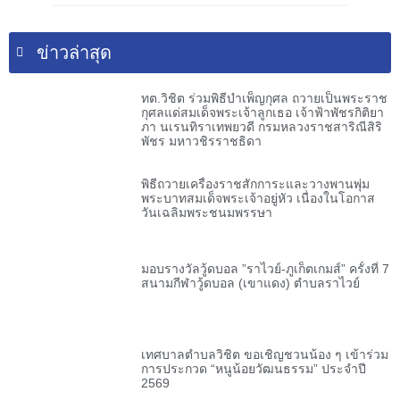
ข่าวล่าสุด
ทต.วิชิต ร่วมพิธีบำเพ็ญกุศล ถวายเป็นพระราช
กุศลแด่สมเด็จพระเจ้าลูกเธอ เจ้าฟ้าพัชรกิติยา
ภา นเรนทิราเทพยวดี กรมหลวงราชสาริณีสิริ
พัชร มหาวชิรราชธิดา
พิธีถวายเครื่องราชสักการะและวางพานพุ่ม
พระบาทสมเด็จพระเจ้าอยู่หัว เนื่องในโอกาส
วันเฉลิมพระชนมพรรษา
มอบรางวัลวู้ดบอล ”ราไวย์-ภูเก็ตเกมส์” ครั้งที่ 7
สนามกีฬาวู้ดบอล (เขาแดง) ตำบลราไวย์
เทศบาลตำบลวิชิต ขอเชิญชวนน้อง ๆ เข้าร่วม
การประกวด “หนูน้อยวัฒนธรรม” ประจำปี
2569