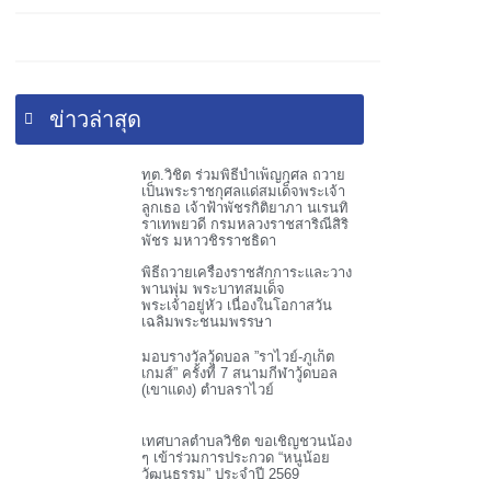
ข่าวล่าสุด
ทต.วิชิต ร่วมพิธีบำเพ็ญกุศล ถวาย
เป็นพระราชกุศลแด่สมเด็จพระเจ้า
ลูกเธอ เจ้าฟ้าพัชรกิติยาภา นเรนทิ
ราเทพยวดี กรมหลวงราชสาริณีสิริ
พัชร มหาวชิรราชธิดา
พิธีถวายเครื่องราชสักการะและวาง
พานพุ่ม พระบาทสมเด็จ
พระเจ้าอยู่หัว เนื่องในโอกาสวัน
เฉลิมพระชนมพรรษา
มอบรางวัลวู้ดบอล ”ราไวย์-ภูเก็ต
เกมส์” ครั้งที่ 7 สนามกีฬาวู้ดบอล
(เขาแดง) ตำบลราไวย์
เทศบาลตำบลวิชิต ขอเชิญชวนน้อง
ๆ เข้าร่วมการประกวด “หนูน้อย
วัฒนธรรม” ประจำปี 2569