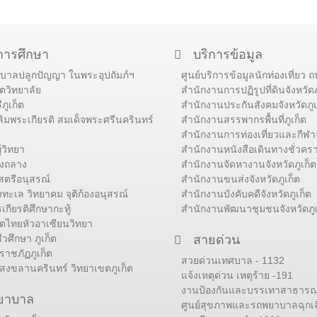
การศึกษา
บริการข้อมูล
ศบาลปลูกปัญญา ในพระอุปถัมภ์ฯ
ศูนย์บริการข้อมูลนักท่องเที่ยว
็ตวิทยาลัย
สำนักงานการปฏิรูปที่ดินจังหวัดภ
ภูเก็ต
สำนักงานประกันสังคมจังหวัดภูเ
ลิมพระเกียรติ สมเด็จพระศรีนครินทร์
สำนักงานสรรพากรพื้นที่ภูเก็ต
สำนักงานการท่องเที่ยวและกีฬาจ
้วิทยา
สำนักงานหนังสือเดินทางชั่วคราว
องถลาง
สำนักงานจัดหางานจังหวัดภูเก็ต
รสตรีอนุสรณ์
สำนักงานขนส่งจังหวัดภูเก็ต
งทะเล วิทยาคม จุติก้องอนุสรณ์
สำนักงานบังคับคดีจังหวัดภูเก็ต
กียรติศึกษากะทู้
สำนักงานพัฒนาชุมชนจังหวัดภูเ
ก็ตไทยหัวอาเซียนวิทยา
ีวศึกษา ภูเก็ต
สายด่วน
ราชภัฏภูเก็ต
สวยด่วนเทศบาล - 1132
สงขลานครินทร์ วิทยาเขตภูเก็ต
แจ้งเหตุด่วน เหตุร้าย -191
งานป้องกันและบรรเทาสาธารณภ
ยาบาล
ศูนย์สุขภาพและรถพยาบาลฉุกเฉ