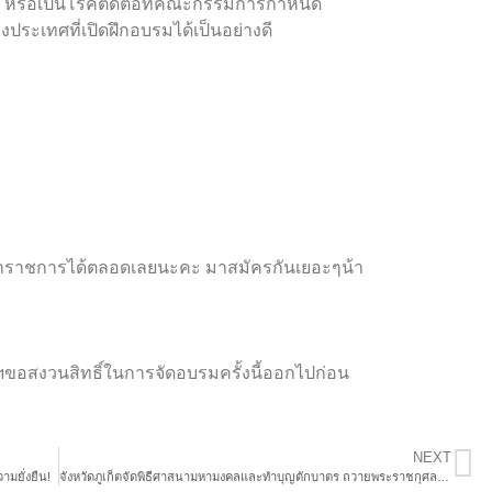
โทษ หรือเป็นโรคติดต่อที่คณะกรรมการกำหนด
งประเทศที่เปิดฝึกอบรมได้เป็นอย่างดี
ลาราชการได้ตลอดเลยนะคะ มาสมัครกันเยอะๆน้า
ยฯขอสงวนสิทธิ์ในการจัดอบรมครั้งนี้ออกไปก่อน
NEXT
มยั่งยืน!
จังหวัดภูเก็ตจัดพิธีศาสนามหามงคลและทำบุญตักบาตร ถวายพระราชกุศล เนื่องในโอกาสวันเฉลิมพระชนมพรรษาพระบาทสมเด็จพระเจ้าอยู่หัว 28 กรกฎาคม 2568