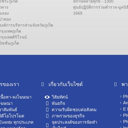
ิระภูเก็ต
สถานีคลายทุกข์ - 1300
ถลาง
ศูนย์ปฏิบัติการร่วมตำรวจ-มูลนิธ
ฉลอง
1669
่าตอง
ค์การบริหารส่วนจังหวัดภูเก็ต
ุงเทพภูเก็ต
ุงเทพสิริโรจน์
ชชั่นภูเก็ต
ารของเรา
เกี่ยวกับเว็บไซต์
พา
Ph
เนื้อหา-ลงโฆษณา
วิสัยทัศน์
An
โฆษณา
พันธกิจ
E
าสัมพันธ์
ความรับผิดชอบต่อสังคม
Ph
วิดีโอโปรโมต
ภาพรวมของธุรกิจ
Ph
Events ทุกประเภท
จุดประสงค์ของการจัดทำ
In