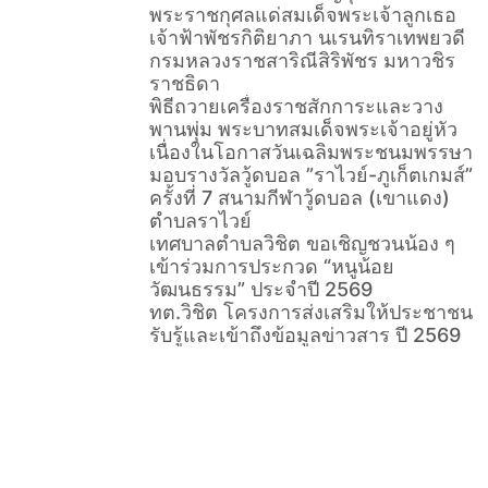
พระราชกุศลแด่สมเด็จพระเจ้าลูกเธอ
เจ้าฟ้าพัชรกิติยาภา นเรนทิราเทพยวดี
กรมหลวงราชสาริณีสิริพัชร มหาวชิร
ราชธิดา
พิธีถวายเครื่องราชสักการะและวาง
พานพุ่ม พระบาทสมเด็จพระเจ้าอยู่หัว
เนื่องในโอกาสวันเฉลิมพระชนมพรรษา
มอบรางวัลวู้ดบอล ”ราไวย์-ภูเก็ตเกมส์”
ครั้งที่ 7 สนามกีฬาวู้ดบอล (เขาแดง)
ตำบลราไวย์
เทศบาลตำบลวิชิต ขอเชิญชวนน้อง ๆ
เข้าร่วมการประกวด “หนูน้อย
วัฒนธรรม” ประจำปี 2569
ทต.วิชิต โครงการส่งเสริมให้ประชาชน
รับรู้และเข้าถึงข้อมูลข่าวสาร ปี 2569