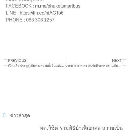
FACEBOOK :
m.me/phuketsmartbus
LINE :
https://lin.ee/niAGTo6
PHONE : 086 306 1257
PREVIOUS
NEXT
เปิดแล้ว ประตูสู่เส้นทางความยั่งยืนแห่งปี ใน ISMED Growing up Forum 2023 “New Move to Next Normal: ฉายภาพอนาคตการเติบโตอย่างยั่งยืนของ SMEs ไทย สู่ยุคต่อไปที่ไม่มีวันเหมือนเดิม”
ประมวลภาพ สธวท.จัดกิจกรรมสานสัมพันธ์ “ ความรักความผูกพัน “ครอบครัวสมาคมสตรีนักธุรกิจและวิชาชีพแห่งประเทศไทย ประจำปี 2565
ข่าวล่าสุด
ทต.วิชิต ร่วมพิธีบำเพ็ญกุศล ถวายเป็น