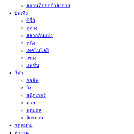
สถานที่ออกกำลังกาย
บันเทิง
ซีรี่ย์
ดูดวง
สลากกินแบ่ง
หนัง
เทคโนโลยี
เพลง
แฟชั่น
กีฬา
กอล์ฟ
วิ่ง
สนุ๊กเกอร์
มวย
ฟุตบอล
จักรยาน
กฏหมาย
หางาน