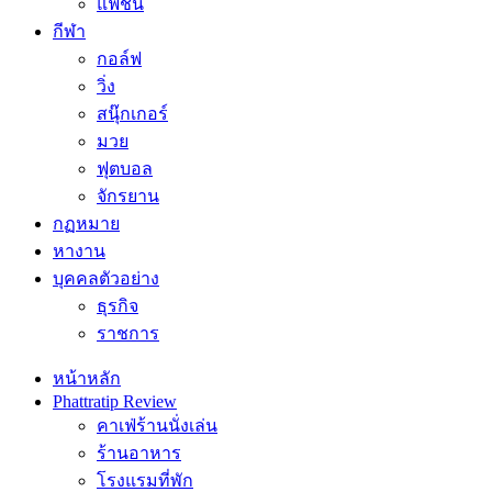
แฟชั่น
กีฬา
กอล์ฟ
วิ่ง
สนุ๊กเกอร์
มวย
ฟุตบอล
จักรยาน
กฏหมาย
หางาน
บุคคลตัวอย่าง
ธุรกิจ
ราชการ
หน้าหลัก
Phattratip Review
คาเฟ่ร้านนั่งเล่น
ร้านอาหาร
โรงแรมที่พัก