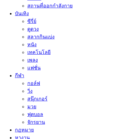
สถานที่ออกกำลังกาย
บันเทิง
ซีรี่ย์
ดูดวง
สลากกินแบ่ง
หนัง
เทคโนโลยี
เพลง
แฟชั่น
กีฬา
กอล์ฟ
วิ่ง
สนุ๊กเกอร์
มวย
ฟุตบอล
จักรยาน
กฏหมาย
หางาน