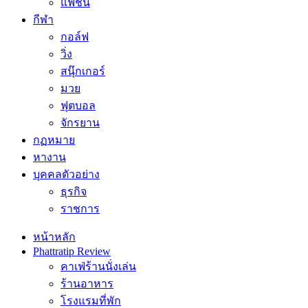
แฟชั่น
กีฬา
กอล์ฟ
วิ่ง
สนุ๊กเกอร์
มวย
ฟุตบอล
จักรยาน
กฏหมาย
หางาน
บุคคลตัวอย่าง
ธุรกิจ
ราชการ
หน้าหลัก
Phattratip Review
คาเฟ่ร้านนั่งเล่น
ร้านอาหาร
โรงแรมที่พัก