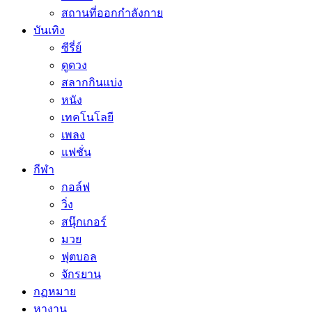
สถานที่ออกกำลังกาย
บันเทิง
ซีรี่ย์
ดูดวง
สลากกินแบ่ง
หนัง
เทคโนโลยี
เพลง
แฟชั่น
กีฬา
กอล์ฟ
วิ่ง
สนุ๊กเกอร์
มวย
ฟุตบอล
จักรยาน
กฏหมาย
หางาน