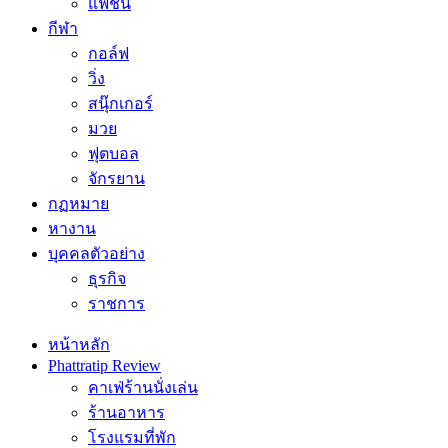
แฟชั่น
กีฬา
กอล์ฟ
วิ่ง
สนุ๊กเกอร์
มวย
ฟุตบอล
จักรยาน
กฏหมาย
หางาน
บุคคลตัวอย่าง
ธุรกิจ
ราชการ
หน้าหลัก
Phattratip Review
คาเฟ่ร้านนั่งเล่น
ร้านอาหาร
โรงแรมที่พัก