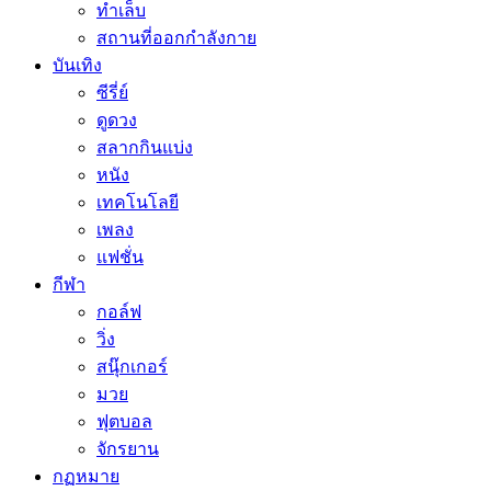
ทำเล็บ
สถานที่ออกกำลังกาย
บันเทิง
ซีรี่ย์
ดูดวง
สลากกินแบ่ง
หนัง
เทคโนโลยี
เพลง
แฟชั่น
กีฬา
กอล์ฟ
วิ่ง
สนุ๊กเกอร์
มวย
ฟุตบอล
จักรยาน
กฏหมาย