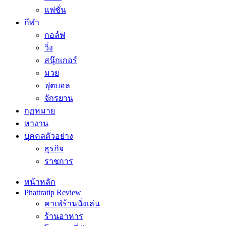
แฟชั่น
กีฬา
กอล์ฟ
วิ่ง
สนุ๊กเกอร์
มวย
ฟุตบอล
จักรยาน
กฏหมาย
หางาน
บุคคลตัวอย่าง
ธุรกิจ
ราชการ
หน้าหลัก
Phattratip Review
คาเฟ่ร้านนั่งเล่น
ร้านอาหาร