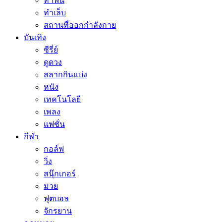
ทำฟัน
ทำเล็บ
สถานที่ออกกำลังกาย
บันเทิง
ซีรี่ย์
ดูดวง
สลากกินแบ่ง
หนัง
เทคโนโลยี
เพลง
แฟชั่น
กีฬา
กอล์ฟ
วิ่ง
สนุ๊กเกอร์
มวย
ฟุตบอล
จักรยาน