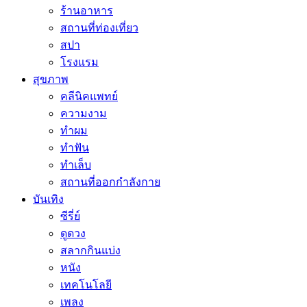
ร้านอาหาร
สถานที่ท่องเที่ยว
สปา
โรงแรม
สุขภาพ
คลีนิคแพทย์
ความงาม
ทำผม
ทำฟัน
ทำเล็บ
สถานที่ออกกำลังกาย
บันเทิง
ซีรี่ย์
ดูดวง
สลากกินแบ่ง
หนัง
เทคโนโลยี
เพลง