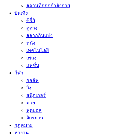
สถานที่ออกกำลังกาย
บันเทิง
ซีรี่ย์
ดูดวง
สลากกินแบ่ง
หนัง
เทคโนโลยี
เพลง
แฟชั่น
กีฬา
กอล์ฟ
วิ่ง
สนุ๊กเกอร์
มวย
ฟุตบอล
จักรยาน
กฏหมาย
หางาน