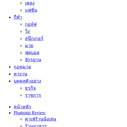
เพลง
แฟชั่น
กีฬา
กอล์ฟ
วิ่ง
สนุ๊กเกอร์
มวย
ฟุตบอล
จักรยาน
กฏหมาย
หางาน
บุคคลตัวอย่าง
ธุรกิจ
ราชการ
หน้าหลัก
Phattratip Review
คาเฟ่ร้านนั่งเล่น
ร้านอาหาร