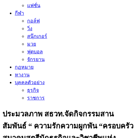
แฟชั่น
กีฬา
กอล์ฟ
วิ่ง
สนุ๊กเกอร์
มวย
ฟุตบอล
จักรยาน
กฏหมาย
หางาน
บุคคลตัวอย่าง
ธุรกิจ
ราชการ
ประมวลภาพ สธวท.จัดกิจกรรมสาน
สัมพันธ์ “ ความรักความผูกพัน “ครอบครัว
สมาคมสตรีนักธุรกิจและวิชาชีพแห่ง