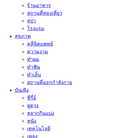
ร้านอาหาร
สถานที่ท่องเที่ยว
สปา
โรงแรม
สุขภาพ
คลีนิคแพทย์
ความงาม
ทำผม
ทำฟัน
ทำเล็บ
สถานที่ออกกำลังกาย
บันเทิง
ซีรี่ย์
ดูดวง
สลากกินแบ่ง
หนัง
เทคโนโลยี
เพลง