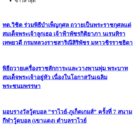
ข่าวล่าสุด
ทต.วิชิต ร่วมพิธีบำเพ็ญกุศล ถวายเป็นพระราชกุศลแด่
สมเด็จพระเจ้าลูกเธอ เจ้าฟ้าพัชรกิติยาภา นเรนทิรา
เทพยวดี กรมหลวงราชสาริณีสิริพัชร มหาวชิรราชธิดา
พิธีถวายเครื่องราชสักการะและวางพานพุ่ม พระบาท
สมเด็จพระเจ้าอยู่หัว เนื่องในโอกาสวันเฉลิม
พระชนมพรรษา
มอบรางวัลวู้ดบอล ”ราไวย์-ภูเก็ตเกมส์” ครั้งที่ 7 สนาม
กีฬาวู้ดบอล (เขาแดง) ตำบลราไวย์