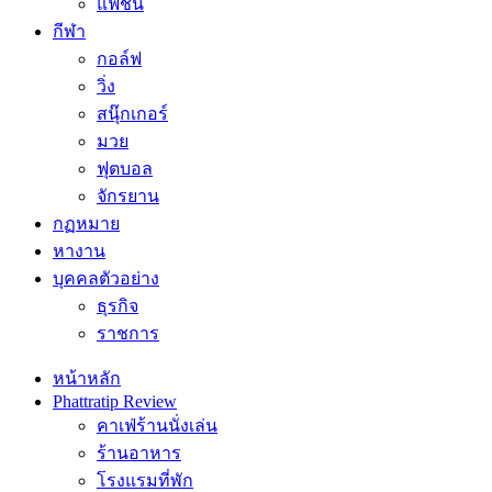
แฟชั่น
กีฬา
กอล์ฟ
วิ่ง
สนุ๊กเกอร์
มวย
ฟุตบอล
จักรยาน
กฏหมาย
หางาน
บุคคลตัวอย่าง
ธุรกิจ
ราชการ
หน้าหลัก
Phattratip Review
คาเฟ่ร้านนั่งเล่น
ร้านอาหาร
โรงแรมที่พัก