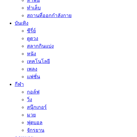
ทำฟัน
ทำเล็บ
สถานที่ออกกำลังกาย
บันเทิง
ซีรี่ย์
ดูดวง
สลากกินแบ่ง
หนัง
เทคโนโลยี
เพลง
แฟชั่น
กีฬา
กอล์ฟ
วิ่ง
สนุ๊กเกอร์
มวย
ฟุตบอล
จักรยาน