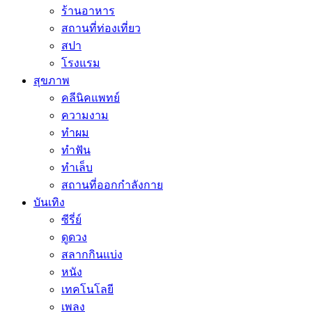
ร้านอาหาร
สถานที่ท่องเที่ยว
สปา
โรงแรม
สุขภาพ
คลีนิคแพทย์
ความงาม
ทำผม
ทำฟัน
ทำเล็บ
สถานที่ออกกำลังกาย
บันเทิง
ซีรี่ย์
ดูดวง
สลากกินแบ่ง
หนัง
เทคโนโลยี
เพลง