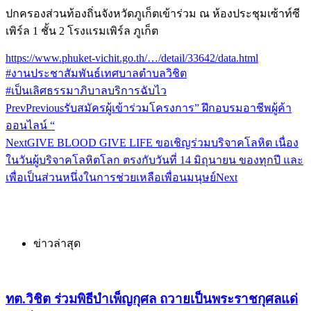
ปกครองส่วนท้องถิ่นจังหวัดภูเก็ตเข้าร่วม ณ ห้องประชุมเซ้าท์ซี
เพิร์ล 1 ชั้น 2 โรงแรมเพิร์ล ภูเก็ต
https://www.phuket-vichit.go.th/…/detail/33642/data.html
#งานประชาสัมพันธ์เทศบาลตำบลวิชิต
#เป็นเลิศธรรมาภิบาลบริการฉับไว
Prev
Previous
รับสมัครผู้เข้าร่วมโครงการ” ฝึกอบรมอาชีพผู้ค้า
ออนไลน์ “
Next
GIVE BLOOD GIVE LIFE ขอเชิญร่วมบริจาคโลหิต เนื่อง
ในวันผู้บริจาคโลหิตโลก ตรงกับวันที่ 14 มิถุนายน ของทุกปี และ
เพื่อเป็นส่วนหนึ่งในการช่วยเหลือเพื่อนมนุษย์
Next
ข่าวล่าสุด
ทต.วิชิต ร่วมพิธีบำเพ็ญกุศล ถวายเป็นพระราชกุศลแด่