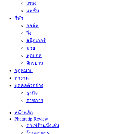
เพลง
แฟชั่น
กีฬา
กอล์ฟ
วิ่ง
สนุ๊กเกอร์
มวย
ฟุตบอล
จักรยาน
กฏหมาย
หางาน
บุคคลตัวอย่าง
ธุรกิจ
ราชการ
หน้าหลัก
Phattratip Review
คาเฟ่ร้านนั่งเล่น
ร้านอาหาร