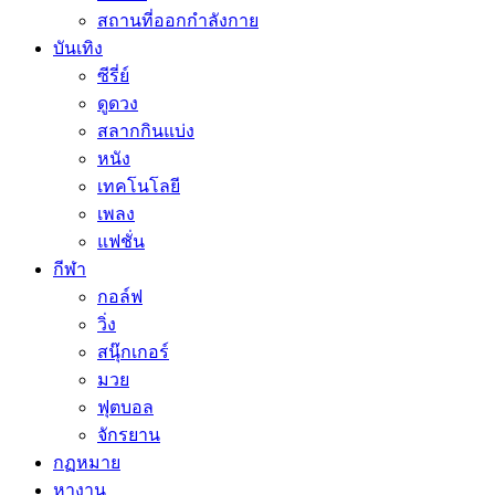
สถานที่ออกกำลังกาย
บันเทิง
ซีรี่ย์
ดูดวง
สลากกินแบ่ง
หนัง
เทคโนโลยี
เพลง
แฟชั่น
กีฬา
กอล์ฟ
วิ่ง
สนุ๊กเกอร์
มวย
ฟุตบอล
จักรยาน
กฏหมาย
หางาน