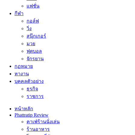
แฟชั่น
กีฬา
กอล์ฟ
วิ่ง
สนุ๊กเกอร์
มวย
ฟุตบอล
จักรยาน
กฏหมาย
หางาน
บุคคลตัวอย่าง
ธุรกิจ
ราชการ
หน้าหลัก
Phattratip Review
คาเฟ่ร้านนั่งเล่น
ร้านอาหาร