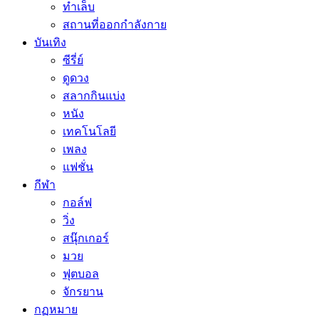
ทำเล็บ
สถานที่ออกกำลังกาย
บันเทิง
ซีรี่ย์
ดูดวง
สลากกินแบ่ง
หนัง
เทคโนโลยี
เพลง
แฟชั่น
กีฬา
กอล์ฟ
วิ่ง
สนุ๊กเกอร์
มวย
ฟุตบอล
จักรยาน
กฏหมาย