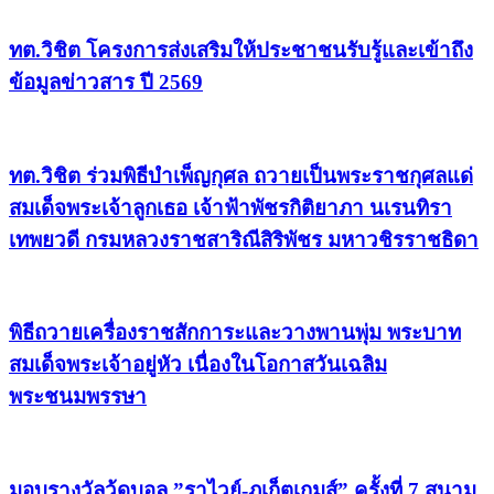
ทต.วิชิต โครงการส่งเสริมให้ประชาชนรับรู้และเข้าถึง
ข้อมูลข่าวสาร ปี 2569
ทต.วิชิต ร่วมพิธีบำเพ็ญกุศล ถวายเป็นพระราชกุศลแด่
สมเด็จพระเจ้าลูกเธอ เจ้าฟ้าพัชรกิติยาภา นเรนทิรา
เทพยวดี กรมหลวงราชสาริณีสิริพัชร มหาวชิรราชธิดา
พิธีถวายเครื่องราชสักการะและวางพานพุ่ม พระบาท
สมเด็จพระเจ้าอยู่หัว เนื่องในโอกาสวันเฉลิม
พระชนมพรรษา
มอบรางวัลวู้ดบอล ”ราไวย์-ภูเก็ตเกมส์” ครั้งที่ 7 สนาม