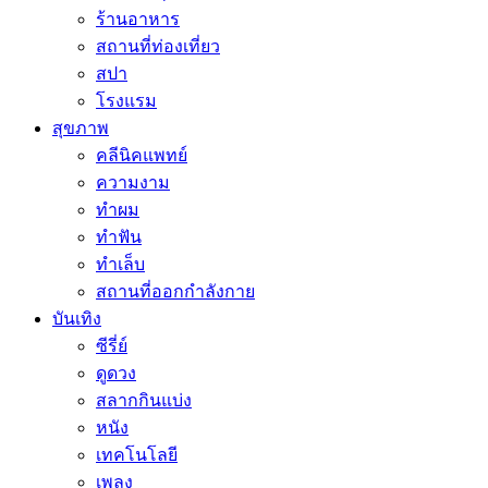
ร้านอาหาร
สถานที่ท่องเที่ยว
สปา
โรงแรม
สุขภาพ
คลีนิคแพทย์
ความงาม
ทำผม
ทำฟัน
ทำเล็บ
สถานที่ออกกำลังกาย
บันเทิง
ซีรี่ย์
ดูดวง
สลากกินแบ่ง
หนัง
เทคโนโลยี
เพลง