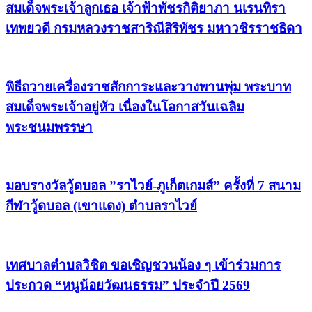
สมเด็จพระเจ้าลูกเธอ เจ้าฟ้าพัชรกิติยาภา นเรนทิรา
เทพยวดี กรมหลวงราชสาริณีสิริพัชร มหาวชิรราชธิดา
พิธีถวายเครื่องราชสักการะและวางพานพุ่ม พระบาท
สมเด็จพระเจ้าอยู่หัว เนื่องในโอกาสวันเฉลิม
พระชนมพรรษา
มอบรางวัลวู้ดบอล ”ราไวย์-ภูเก็ตเกมส์” ครั้งที่ 7 สนาม
กีฬาวู้ดบอล (เขาแดง) ตำบลราไวย์
เทศบาลตำบลวิชิต ขอเชิญชวนน้อง ๆ เข้าร่วมการ
ประกวด “หนูน้อยวัฒนธรรม” ประจำปี 2569