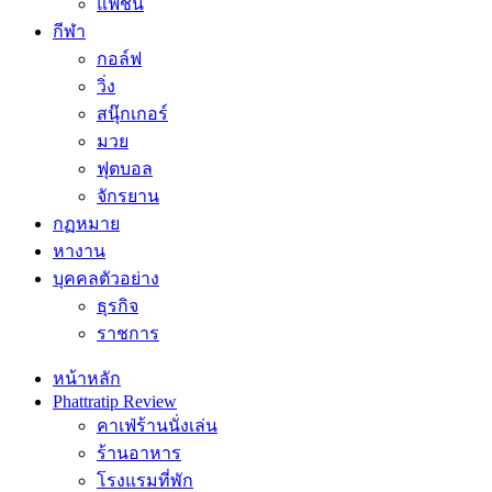
แฟชั่น
กีฬา
กอล์ฟ
วิ่ง
สนุ๊กเกอร์
มวย
ฟุตบอล
จักรยาน
กฏหมาย
หางาน
บุคคลตัวอย่าง
ธุรกิจ
ราชการ
หน้าหลัก
Phattratip Review
คาเฟ่ร้านนั่งเล่น
ร้านอาหาร
โรงแรมที่พัก