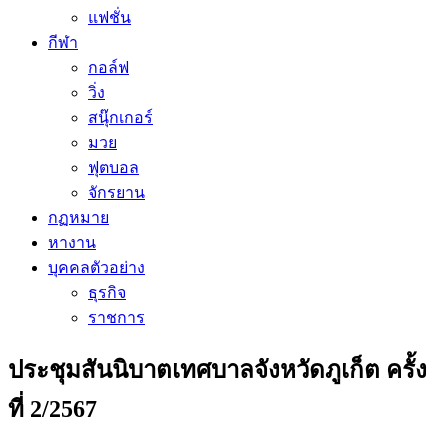
แฟชั่น
กีฬา
กอล์ฟ
วิ่ง
สนุ๊กเกอร์
มวย
ฟุตบอล
จักรยาน
กฏหมาย
หางาน
บุคคลตัวอย่าง
ธุรกิจ
ราชการ
ประชุมสันนิบาตเทศบาลจังหวัดภูเก็ต ครั้ง
ที่ 2/2567