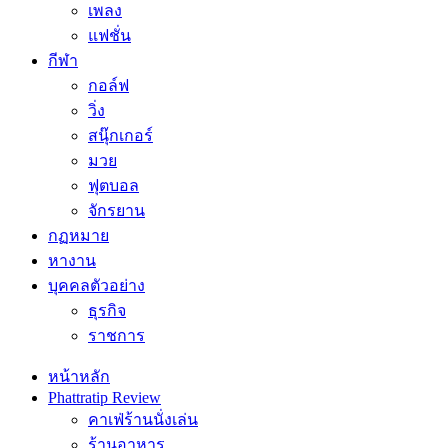
เพลง
แฟชั่น
กีฬา
กอล์ฟ
วิ่ง
สนุ๊กเกอร์
มวย
ฟุตบอล
จักรยาน
กฏหมาย
หางาน
บุคคลตัวอย่าง
ธุรกิจ
ราชการ
หน้าหลัก
Phattratip Review
คาเฟ่ร้านนั่งเล่น
ร้านอาหาร