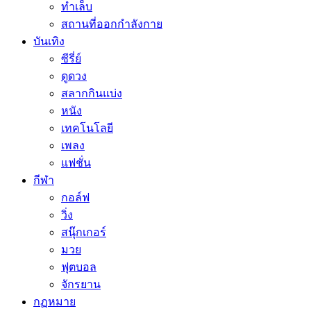
ทำเล็บ
สถานที่ออกกำลังกาย
บันเทิง
ซีรี่ย์
ดูดวง
สลากกินแบ่ง
หนัง
เทคโนโลยี
เพลง
แฟชั่น
กีฬา
กอล์ฟ
วิ่ง
สนุ๊กเกอร์
มวย
ฟุตบอล
จักรยาน
กฏหมาย