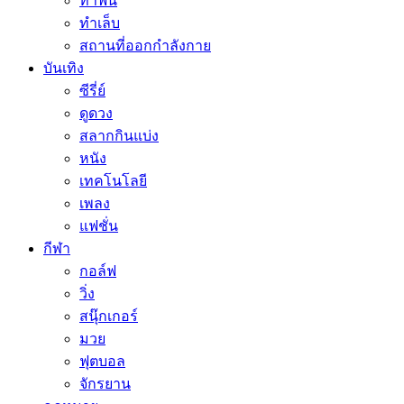
ทำฟัน
ทำเล็บ
สถานที่ออกกำลังกาย
บันเทิง
ซีรี่ย์
ดูดวง
สลากกินแบ่ง
หนัง
เทคโนโลยี
เพลง
แฟชั่น
กีฬา
กอล์ฟ
วิ่ง
สนุ๊กเกอร์
มวย
ฟุตบอล
จักรยาน