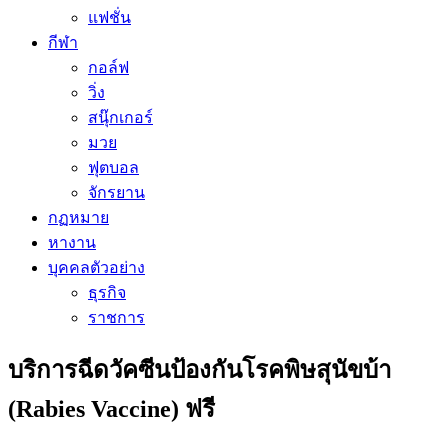
แฟชั่น
กีฬา
กอล์ฟ
วิ่ง
สนุ๊กเกอร์
มวย
ฟุตบอล
จักรยาน
กฏหมาย
หางาน
บุคคลตัวอย่าง
ธุรกิจ
ราชการ
บริการฉีดวัคซีนป้องกันโรคพิษสุนัขบ้า
(Rabies Vaccine) ฟรี