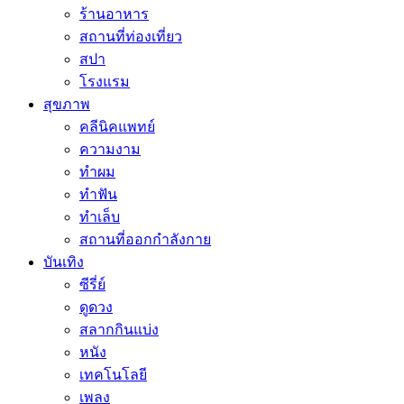
ร้านอาหาร
สถานที่ท่องเที่ยว
สปา
โรงแรม
สุขภาพ
คลีนิคแพทย์
ความงาม
ทำผม
ทำฟัน
ทำเล็บ
สถานที่ออกกำลังกาย
บันเทิง
ซีรี่ย์
ดูดวง
สลากกินแบ่ง
หนัง
เทคโนโลยี
เพลง