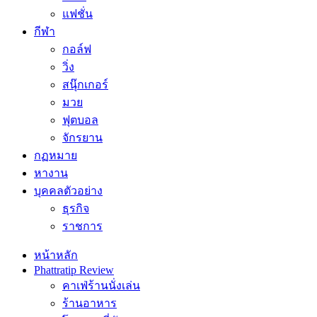
แฟชั่น
กีฬา
กอล์ฟ
วิ่ง
สนุ๊กเกอร์
มวย
ฟุตบอล
จักรยาน
กฏหมาย
หางาน
บุคคลตัวอย่าง
ธุรกิจ
ราชการ
หน้าหลัก
Phattratip Review
คาเฟ่ร้านนั่งเล่น
ร้านอาหาร