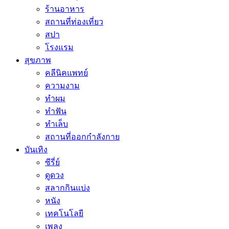
ร้านอาหาร
สถานที่ท่องเที่ยว
สปา
โรงแรม
สุขภาพ
คลีนิคแพทย์
ความงาม
ทำผม
ทำฟัน
ทำเล็บ
สถานที่ออกกำลังกาย
บันเทิง
ซีรี่ย์
ดูดวง
สลากกินแบ่ง
หนัง
เทคโนโลยี
เพลง