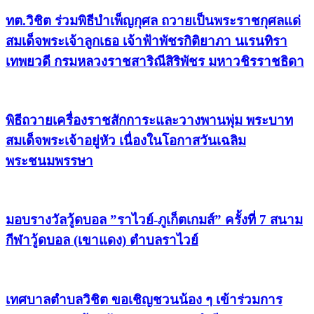
ทต.วิชิต ร่วมพิธีบำเพ็ญกุศล ถวายเป็นพระราชกุศลแด่
สมเด็จพระเจ้าลูกเธอ เจ้าฟ้าพัชรกิติยาภา นเรนทิรา
เทพยวดี กรมหลวงราชสาริณีสิริพัชร มหาวชิรราชธิดา
พิธีถวายเครื่องราชสักการะและวางพานพุ่ม พระบาท
สมเด็จพระเจ้าอยู่หัว เนื่องในโอกาสวันเฉลิม
พระชนมพรรษา
มอบรางวัลวู้ดบอล ”ราไวย์-ภูเก็ตเกมส์” ครั้งที่ 7 สนาม
กีฬาวู้ดบอล (เขาแดง) ตำบลราไวย์
เทศบาลตำบลวิชิต ขอเชิญชวนน้อง ๆ เข้าร่วมการ