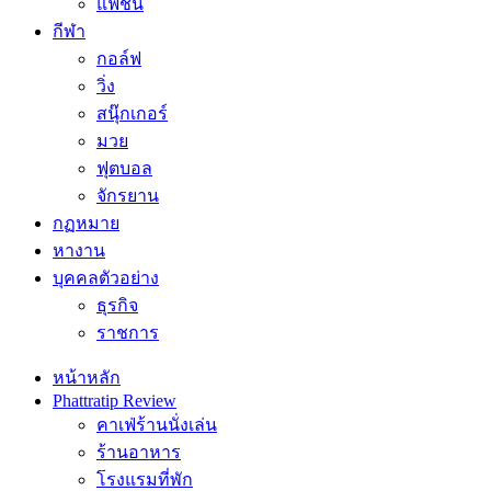
แฟชั่น
กีฬา
กอล์ฟ
วิ่ง
สนุ๊กเกอร์
มวย
ฟุตบอล
จักรยาน
กฏหมาย
หางาน
บุคคลตัวอย่าง
ธุรกิจ
ราชการ
หน้าหลัก
Phattratip Review
คาเฟ่ร้านนั่งเล่น
ร้านอาหาร
โรงแรมที่พัก