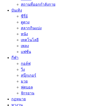
สถานที่ออกกำลังกาย
บันเทิง
ซีรี่ย์
ดูดวง
สลากกินแบ่ง
หนัง
เทคโนโลยี
เพลง
แฟชั่น
กีฬา
กอล์ฟ
วิ่ง
สนุ๊กเกอร์
มวย
ฟุตบอล
จักรยาน
กฏหมาย
หางาน