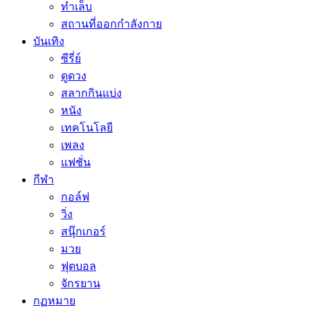
ทำเล็บ
สถานที่ออกกำลังกาย
บันเทิง
ซีรี่ย์
ดูดวง
สลากกินแบ่ง
หนัง
เทคโนโลยี
เพลง
แฟชั่น
กีฬา
กอล์ฟ
วิ่ง
สนุ๊กเกอร์
มวย
ฟุตบอล
จักรยาน
กฏหมาย