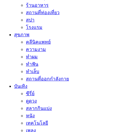
ร้านอาหาร
สถานที่ท่องเที่ยว
สปา
โรงแรม
สุขภาพ
คลีนิคแพทย์
ความงาม
ทำผม
ทำฟัน
ทำเล็บ
สถานที่ออกกำลังกาย
บันเทิง
ซีรี่ย์
ดูดวง
สลากกินแบ่ง
หนัง
เทคโนโลยี
เพลง