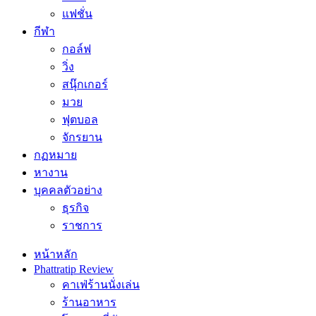
แฟชั่น
กีฬา
กอล์ฟ
วิ่ง
สนุ๊กเกอร์
มวย
ฟุตบอล
จักรยาน
กฏหมาย
หางาน
บุคคลตัวอย่าง
ธุรกิจ
ราชการ
หน้าหลัก
Phattratip Review
คาเฟ่ร้านนั่งเล่น
ร้านอาหาร