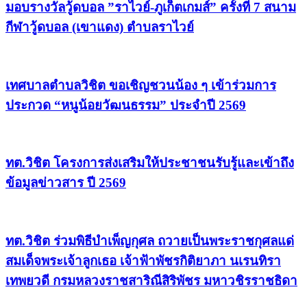
มอบรางวัลวู้ดบอล ”ราไวย์-ภูเก็ตเกมส์” ครั้งที่ 7 สนาม
กีฬาวู้ดบอล (เขาแดง) ตำบลราไวย์
เทศบาลตำบลวิชิต ขอเชิญชวนน้อง ๆ เข้าร่วมการ
ประกวด “หนูน้อยวัฒนธรรม” ประจำปี 2569
ทต.วิชิต โครงการส่งเสริมให้ประชาชนรับรู้และเข้าถึง
ข้อมูลข่าวสาร ปี 2569
ทต.วิชิต ร่วมพิธีบำเพ็ญกุศล ถวายเป็นพระราชกุศลแด่
สมเด็จพระเจ้าลูกเธอ เจ้าฟ้าพัชรกิติยาภา นเรนทิรา
เทพยวดี กรมหลวงราชสาริณีสิริพัชร มหาวชิรราชธิดา