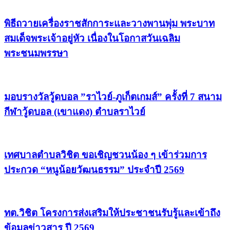
พิธีถวายเครื่องราชสักการะและวางพานพุ่ม พระบาท
สมเด็จพระเจ้าอยู่หัว เนื่องในโอกาสวันเฉลิม
พระชนมพรรษา
มอบรางวัลวู้ดบอล ”ราไวย์-ภูเก็ตเกมส์” ครั้งที่ 7 สนาม
กีฬาวู้ดบอล (เขาแดง) ตำบลราไวย์
เทศบาลตำบลวิชิต ขอเชิญชวนน้อง ๆ เข้าร่วมการ
ประกวด “หนูน้อยวัฒนธรรม” ประจำปี 2569
ทต.วิชิต โครงการส่งเสริมให้ประชาชนรับรู้และเข้าถึง
ข้อมูลข่าวสาร ปี 2569