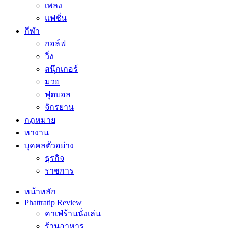
เพลง
แฟชั่น
กีฬา
กอล์ฟ
วิ่ง
สนุ๊กเกอร์
มวย
ฟุตบอล
จักรยาน
กฏหมาย
หางาน
บุคคลตัวอย่าง
ธุรกิจ
ราชการ
หน้าหลัก
Phattratip Review
คาเฟ่ร้านนั่งเล่น
ร้านอาหาร