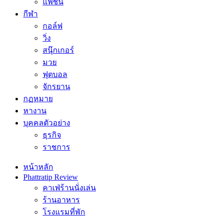
แฟชั่น
กีฬา
กอล์ฟ
วิ่ง
สนุ๊กเกอร์
มวย
ฟุตบอล
จักรยาน
กฏหมาย
หางาน
บุคคลตัวอย่าง
ธุรกิจ
ราชการ
หน้าหลัก
Phattratip Review
คาเฟ่ร้านนั่งเล่น
ร้านอาหาร
โรงแรมที่พัก