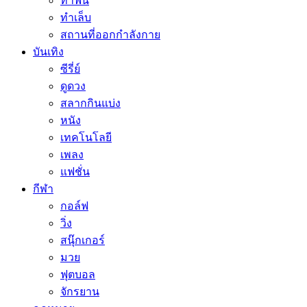
ทำฟัน
ทำเล็บ
สถานที่ออกกำลังกาย
บันเทิง
ซีรี่ย์
ดูดวง
สลากกินแบ่ง
หนัง
เทคโนโลยี
เพลง
แฟชั่น
กีฬา
กอล์ฟ
วิ่ง
สนุ๊กเกอร์
มวย
ฟุตบอล
จักรยาน