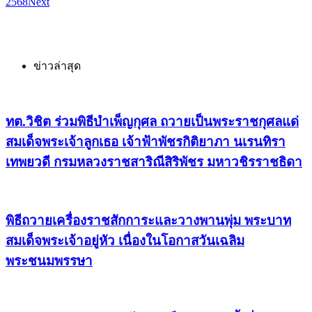
2568
Next
ข่าวล่าสุด
ทต.วิชิต ร่วมพิธีบำเพ็ญกุศล ถวายเป็นพระราชกุศลแด่
สมเด็จพระเจ้าลูกเธอ เจ้าฟ้าพัชรกิติยาภา นเรนทิรา
เทพยวดี กรมหลวงราชสาริณีสิริพัชร มหาวชิรราชธิดา
พิธีถวายเครื่องราชสักการะและวางพานพุ่ม พระบาท
สมเด็จพระเจ้าอยู่หัว เนื่องในโอกาสวันเฉลิม
พระชนมพรรษา