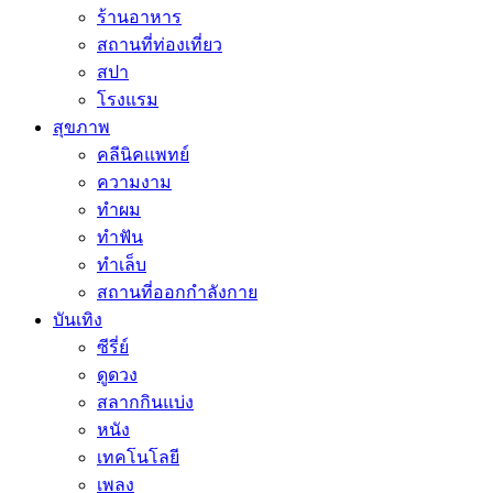
ร้านอาหาร
สถานที่ท่องเที่ยว
สปา
โรงแรม
สุขภาพ
คลีนิคแพทย์
ความงาม
ทำผม
ทำฟัน
ทำเล็บ
สถานที่ออกกำลังกาย
บันเทิง
ซีรี่ย์
ดูดวง
สลากกินแบ่ง
หนัง
เทคโนโลยี
เพลง