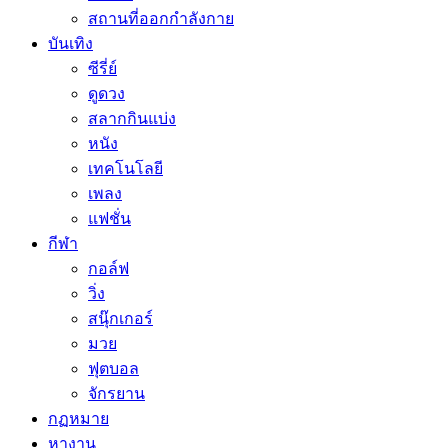
สถานที่ออกกำลังกาย
บันเทิง
ซีรี่ย์
ดูดวง
สลากกินแบ่ง
หนัง
เทคโนโลยี
เพลง
แฟชั่น
กีฬา
กอล์ฟ
วิ่ง
สนุ๊กเกอร์
มวย
ฟุตบอล
จักรยาน
กฏหมาย
หางาน