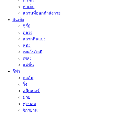
ทำฟัน
ทำเล็บ
สถานที่ออกกำลังกาย
บันเทิง
ซีรี่ย์
ดูดวง
สลากกินแบ่ง
หนัง
เทคโนโลยี
เพลง
แฟชั่น
กีฬา
กอล์ฟ
วิ่ง
สนุ๊กเกอร์
มวย
ฟุตบอล
จักรยาน