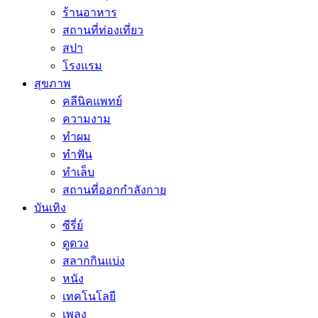
ร้านอาหาร
สถานที่ท่องเที่ยว
สปา
โรงแรม
สุขภาพ
คลีนิคแพทย์
ความงาม
ทำผม
ทำฟัน
ทำเล็บ
สถานที่ออกกำลังกาย
บันเทิง
ซีรี่ย์
ดูดวง
สลากกินแบ่ง
หนัง
เทคโนโลยี
เพลง