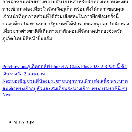
การฝึกซ้อมเพื่อสร้างความมั่นใจให้สำหรับนักท่องเที่ยวที่จะเดิน
ทางเข้ามาท่องเที่ยวในจังหวัดภูเก็ต พร้อมทั้งได้กล่าวขอบคุณ
เจ้าหน้าที่ทุกภาคส่วนที่ได้ร่วมเสียสละในการฝึกซ้อมครั้งนี้
ขณะเดียวกัน ท่านนายกรัฐมนตรีได้ทักทายและพูดคุยกับนักท่อง
เที่ยวชาวต่างชาติที่เดินทางมาพักผ่อนที่จังหาดป่าตองจังหวัด
ภูเก็ต โดยมีสีหน้ายิ้มแย้ม
Prev
Previous
ภูเก็ตกอล์ฟ Phuket A-Class Plus 2023 2-3 ธ.ค.นี้ ชิง
เงินรางวัล 2 แสนบาท
Next
ขอเชิญชวนพี่น้องประชาชนทุกท่านเฝ้าฯ ส่งเสด็จ พระบาท
สมเด็จพระเจ้าอยู่หัวและสมเด็จพระนางเจ้าฯ พระบรมราชินี ￼
Next
ข่าวล่าสุด