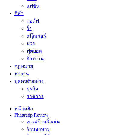
แฟชั่น
กีฬา
กอล์ฟ
วิ่ง
สนุ๊กเกอร์
มวย
ฟุตบอล
จักรยาน
กฏหมาย
หางาน
บุคคลตัวอย่าง
ธุรกิจ
ราชการ
หน้าหลัก
Phattratip Review
คาเฟ่ร้านนั่งเล่น
ร้านอาหาร