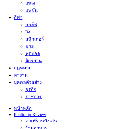
เพลง
แฟชั่น
กีฬา
กอล์ฟ
วิ่ง
สนุ๊กเกอร์
มวย
ฟุตบอล
จักรยาน
กฏหมาย
หางาน
บุคคลตัวอย่าง
ธุรกิจ
ราชการ
หน้าหลัก
Phattratip Review
คาเฟ่ร้านนั่งเล่น
ร้านอาหาร