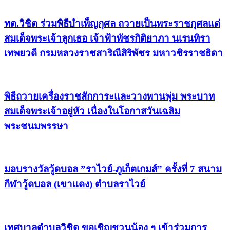
ทต.วิชิต ร่วมพิธีบำเพ็ญกุศล ถวายเป็นพระราชกุศลแด่
สมเด็จพระเจ้าลูกเธอ เจ้าฟ้าพัชรกิติยาภา นเรนทิรา
เทพยวดี กรมหลวงราชสาริณีสิริพัชร มหาวชิรราชธิดา
พิธีถวายเครื่องราชสักการะและวางพานพุ่ม พระบาท
สมเด็จพระเจ้าอยู่หัว เนื่องในโอกาสวันเฉลิม
พระชนมพรรษา
มอบรางวัลวู้ดบอล ”ราไวย์-ภูเก็ตเกมส์” ครั้งที่ 7 สนาม
กีฬาวู้ดบอล (เขาแดง) ตำบลราไวย์
เทศบาลตำบลวิชิต ขอเชิญชวนน้อง ๆ เข้าร่วมการ