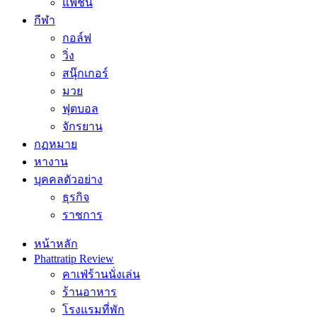
แฟชั่น
กีฬา
กอล์ฟ
วิ่ง
สนุ๊กเกอร์
มวย
ฟุตบอล
จักรยาน
กฏหมาย
หางาน
บุคคลตัวอย่าง
ธุรกิจ
ราชการ
หน้าหลัก
Phattratip Review
คาเฟ่ร้านนั่งเล่น
ร้านอาหาร
โรงแรมที่พัก