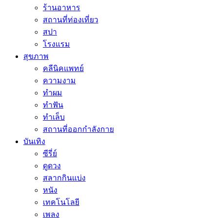
ร้านอาหาร
สถานที่ท่องเที่ยว
สปา
โรงแรม
สุขภาพ
คลีนิคแพทย์
ความงาม
ทำผม
ทำฟัน
ทำเล็บ
สถานที่ออกกำลังกาย
บันเทิง
ซีรี่ย์
ดูดวง
สลากกินแบ่ง
หนัง
เทคโนโลยี
เพลง