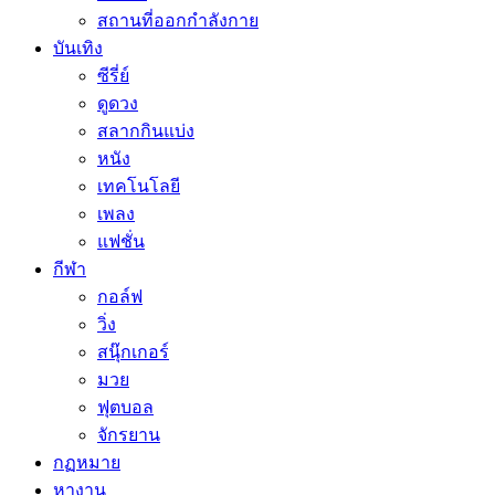
สถานที่ออกกำลังกาย
บันเทิง
ซีรี่ย์
ดูดวง
สลากกินแบ่ง
หนัง
เทคโนโลยี
เพลง
แฟชั่น
กีฬา
กอล์ฟ
วิ่ง
สนุ๊กเกอร์
มวย
ฟุตบอล
จักรยาน
กฏหมาย
หางาน