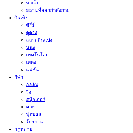
ทำเล็บ
สถานที่ออกกำลังกาย
บันเทิง
ซีรี่ย์
ดูดวง
สลากกินแบ่ง
หนัง
เทคโนโลยี
เพลง
แฟชั่น
กีฬา
กอล์ฟ
วิ่ง
สนุ๊กเกอร์
มวย
ฟุตบอล
จักรยาน
กฏหมาย