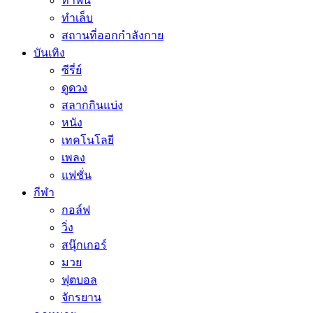
ทำฟัน
ทำเล็บ
สถานที่ออกกำลังกาย
บันเทิง
ซีรี่ย์
ดูดวง
สลากกินแบ่ง
หนัง
เทคโนโลยี
เพลง
แฟชั่น
กีฬา
กอล์ฟ
วิ่ง
สนุ๊กเกอร์
มวย
ฟุตบอล
จักรยาน