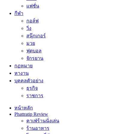
แฟชั่น
กีฬา
กอล์ฟ
วิ่ง
สนุ๊กเกอร์
มวย
ฟุตบอล
จักรยาน
กฏหมาย
หางาน
บุคคลตัวอย่าง
ธุรกิจ
ราชการ
หน้าหลัก
Phattratip Review
คาเฟ่ร้านนั่งเล่น
ร้านอาหาร