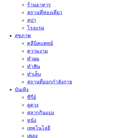
ร้านอาหาร
สถานที่ท่องเที่ยว
สปา
โรงแรม
สุขภาพ
คลีนิคแพทย์
ความงาม
ทำผม
ทำฟัน
ทำเล็บ
สถานที่ออกกำลังกาย
บันเทิง
ซีรี่ย์
ดูดวง
สลากกินแบ่ง
หนัง
เทคโนโลยี
เพลง