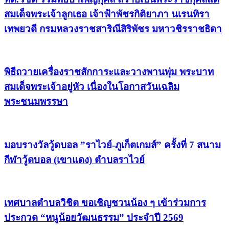
สมเด็จพระเจ้าลูกเธอ เจ้าฟ้าพัชรกิติยาภา นเรนทิรา
เทพยวดี กรมหลวงราชสาริณีสิริพัชร มหาวชิรราชธิดา
พิธีถวายเครื่องราชสักการะและวางพานพุ่ม พระบาท
สมเด็จพระเจ้าอยู่หัว เนื่องในโอกาสวันเฉลิม
พระชนมพรรษา
มอบรางวัลวู้ดบอล ”ราไวย์-ภูเก็ตเกมส์” ครั้งที่ 7 สนาม
กีฬาวู้ดบอล (เขาแดง) ตำบลราไวย์
เทศบาลตำบลวิชิต ขอเชิญชวนน้อง ๆ เข้าร่วมการ
ประกวด “หนูน้อยวัฒนธรรม” ประจำปี 2569