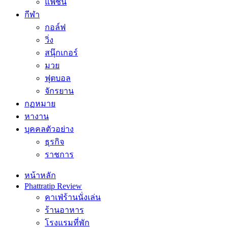
แฟชั่น
กีฬา
กอล์ฟ
วิ่ง
สนุ๊กเกอร์
มวย
ฟุตบอล
จักรยาน
กฏหมาย
หางาน
บุคคลตัวอย่าง
ธุรกิจ
ราชการ
หน้าหลัก
Phattratip Review
คาเฟ่ร้านนั่งเล่น
ร้านอาหาร
โรงแรมที่พัก