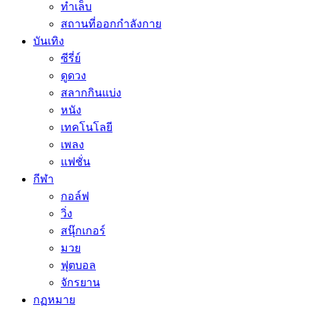
ทำเล็บ
สถานที่ออกกำลังกาย
บันเทิง
ซีรี่ย์
ดูดวง
สลากกินแบ่ง
หนัง
เทคโนโลยี
เพลง
แฟชั่น
กีฬา
กอล์ฟ
วิ่ง
สนุ๊กเกอร์
มวย
ฟุตบอล
จักรยาน
กฏหมาย