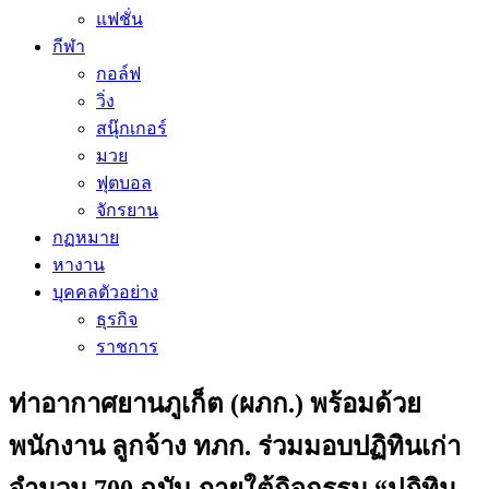
แฟชั่น
กีฬา
กอล์ฟ
วิ่ง
สนุ๊กเกอร์
มวย
ฟุตบอล
จักรยาน
กฏหมาย
หางาน
บุคคลตัวอย่าง
ธุรกิจ
ราชการ
ท่าอากาศยานภูเก็ต (ผภก.) พร้อมด้วย
พนักงาน ลูกจ้าง ทภก. ร่วมมอบปฏิทินเก่า
จำนวน 700 ฉบับ ภายใต้กิจกรรม “ปฏิทิน