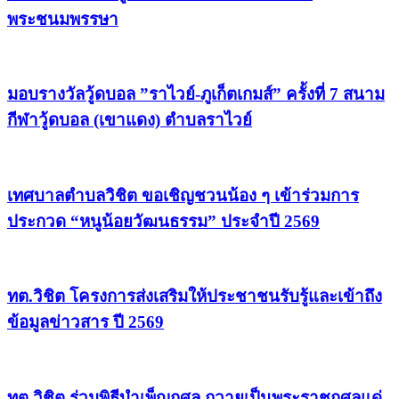
พระชนมพรรษา
มอบรางวัลวู้ดบอล ”ราไวย์-ภูเก็ตเกมส์” ครั้งที่ 7 สนาม
กีฬาวู้ดบอล (เขาแดง) ตำบลราไวย์
เทศบาลตำบลวิชิต ขอเชิญชวนน้อง ๆ เข้าร่วมการ
ประกวด “หนูน้อยวัฒนธรรม” ประจำปี 2569
ทต.วิชิต โครงการส่งเสริมให้ประชาชนรับรู้และเข้าถึง
ข้อมูลข่าวสาร ปี 2569
ทต.วิชิต ร่วมพิธีบำเพ็ญกุศล ถวายเป็นพระราชกุศลแด่