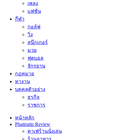
เพลง
แฟชั่น
กีฬา
กอล์ฟ
วิ่ง
สนุ๊กเกอร์
มวย
ฟุตบอล
จักรยาน
กฏหมาย
หางาน
บุคคลตัวอย่าง
ธุรกิจ
ราชการ
หน้าหลัก
Phattratip Review
คาเฟ่ร้านนั่งเล่น
ร้านอาหาร