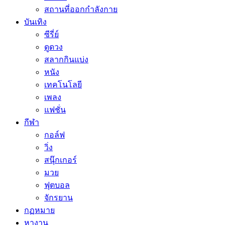
สถานที่ออกกำลังกาย
บันเทิง
ซีรี่ย์
ดูดวง
สลากกินแบ่ง
หนัง
เทคโนโลยี
เพลง
แฟชั่น
กีฬา
กอล์ฟ
วิ่ง
สนุ๊กเกอร์
มวย
ฟุตบอล
จักรยาน
กฏหมาย
หางาน