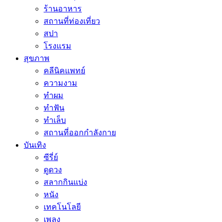
ร้านอาหาร
สถานที่ท่องเที่ยว
สปา
โรงแรม
สุขภาพ
คลีนิคแพทย์
ความงาม
ทำผม
ทำฟัน
ทำเล็บ
สถานที่ออกกำลังกาย
บันเทิง
ซีรี่ย์
ดูดวง
สลากกินแบ่ง
หนัง
เทคโนโลยี
เพลง