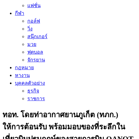
แฟชั่น
กีฬา
กอล์ฟ
วิ่ง
สนุ๊กเกอร์
มวย
ฟุตบอล
จักรยาน
กฏหมาย
หางาน
บุคคลตัวอย่าง
ธุรกิจ
ราชการ
ทอท. โดยท่าอากาศยานภูเก็ต (ทภก.)
ให้การต้อนรับ พร้อมมอบของที่ระลึกใน
เที่ยวบินปฐมฤกษ์ของสายการบิน QANOT