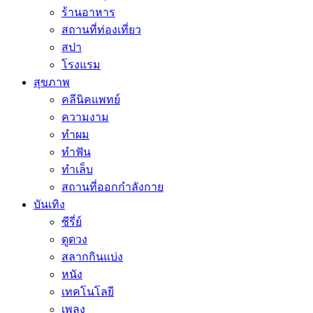
ร้านอาหาร
สถานที่ท่องเที่ยว
สปา
โรงแรม
สุขภาพ
คลีนิคแพทย์
ความงาม
ทำผม
ทำฟัน
ทำเล็บ
สถานที่ออกกำลังกาย
บันเทิง
ซีรี่ย์
ดูดวง
สลากกินแบ่ง
หนัง
เทคโนโลยี
เพลง