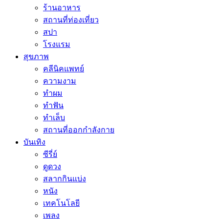
ร้านอาหาร
สถานที่ท่องเที่ยว
สปา
โรงแรม
สุขภาพ
คลีนิคแพทย์
ความงาม
ทำผม
ทำฟัน
ทำเล็บ
สถานที่ออกกำลังกาย
บันเทิง
ซีรี่ย์
ดูดวง
สลากกินแบ่ง
หนัง
เทคโนโลยี
เพลง