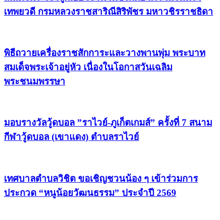
เทพยวดี กรมหลวงราชสาริณีสิริพัชร มหาวชิรราชธิดา
พิธีถวายเครื่องราชสักการะและวางพานพุ่ม พระบาท
สมเด็จพระเจ้าอยู่หัว เนื่องในโอกาสวันเฉลิม
พระชนมพรรษา
มอบรางวัลวู้ดบอล ”ราไวย์-ภูเก็ตเกมส์” ครั้งที่ 7 สนาม
กีฬาวู้ดบอล (เขาแดง) ตำบลราไวย์
เทศบาลตำบลวิชิต ขอเชิญชวนน้อง ๆ เข้าร่วมการ
ประกวด “หนูน้อยวัฒนธรรม” ประจำปี 2569