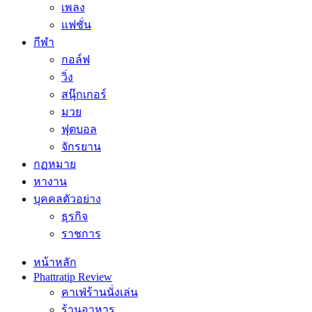
เพลง
แฟชั่น
กีฬา
กอล์ฟ
วิ่ง
สนุ๊กเกอร์
มวย
ฟุตบอล
จักรยาน
กฏหมาย
หางาน
บุคคลตัวอย่าง
ธุรกิจ
ราชการ
หน้าหลัก
Phattratip Review
คาเฟ่ร้านนั่งเล่น
ร้านอาหาร