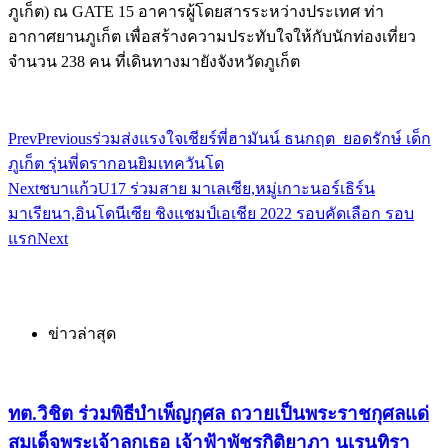
ภูเก็ต) ณ GATE 15 อาคารผู้โดยสารระหว่างประเทศ ท่า
อากาศยานภูเก็ต เพื่อสร้างความประทับใจให้กับนักท่องเที่ยว
จำนวน 238 คน ที่เดินทางมายังจังหวัดภูเก็ต
Prev
Previous
ร่วมส่งแรงใจเชียร์พี่ฮามันน์ ธนกฤต ยอดรักษ์ เด็ก
ภูเก็ต รุ่นพี่ดรากอนยิมเทควันโด
Next
ชบาแก้วU17 ร่วมสาย มาเลเซีย,หมู่เกาะนอร์เธิร์น
มาเรียนา,อินโดนีเซีย ชิงแชมป์เอเชีย 2022 รอบคัดเลือก รอบ
แรก
Next
ข่าวล่าสุด
ทต.วิชิต ร่วมพิธีบำเพ็ญกุศล ถวายเป็นพระราชกุศลแด่
สมเด็จพระเจ้าลูกเธอ เจ้าฟ้าพัชรกิติยาภา นเรนทิรา