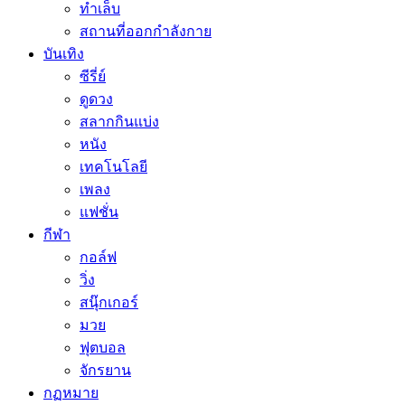
ทำเล็บ
สถานที่ออกกำลังกาย
บันเทิง
ซีรี่ย์
ดูดวง
สลากกินแบ่ง
หนัง
เทคโนโลยี
เพลง
แฟชั่น
กีฬา
กอล์ฟ
วิ่ง
สนุ๊กเกอร์
มวย
ฟุตบอล
จักรยาน
กฏหมาย