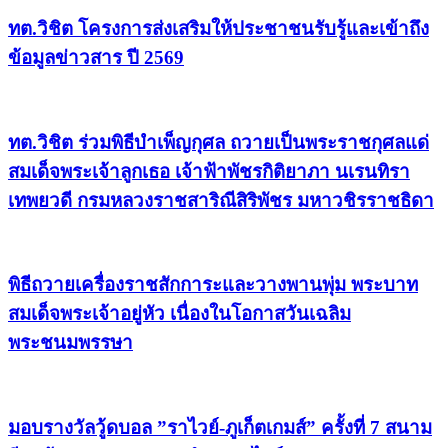
ทต.วิชิต โครงการส่งเสริมให้ประชาชนรับรู้และเข้าถึง
ข้อมูลข่าวสาร ปี 2569
ทต.วิชิต ร่วมพิธีบำเพ็ญกุศล ถวายเป็นพระราชกุศลแด่
สมเด็จพระเจ้าลูกเธอ เจ้าฟ้าพัชรกิติยาภา นเรนทิรา
เทพยวดี กรมหลวงราชสาริณีสิริพัชร มหาวชิรราชธิดา
พิธีถวายเครื่องราชสักการะและวางพานพุ่ม พระบาท
สมเด็จพระเจ้าอยู่หัว เนื่องในโอกาสวันเฉลิม
พระชนมพรรษา
มอบรางวัลวู้ดบอล ”ราไวย์-ภูเก็ตเกมส์” ครั้งที่ 7 สนาม