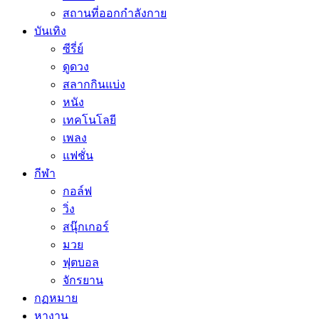
สถานที่ออกกำลังกาย
บันเทิง
ซีรี่ย์
ดูดวง
สลากกินแบ่ง
หนัง
เทคโนโลยี
เพลง
แฟชั่น
กีฬา
กอล์ฟ
วิ่ง
สนุ๊กเกอร์
มวย
ฟุตบอล
จักรยาน
กฏหมาย
หางาน