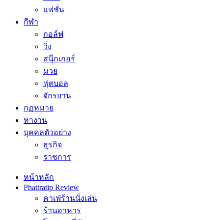
แฟชั่น
กีฬา
กอล์ฟ
วิ่ง
สนุ๊กเกอร์
มวย
ฟุตบอล
จักรยาน
กฏหมาย
หางาน
บุคคลตัวอย่าง
ธุรกิจ
ราชการ
หน้าหลัก
Phattratip Review
คาเฟ่ร้านนั่งเล่น
ร้านอาหาร