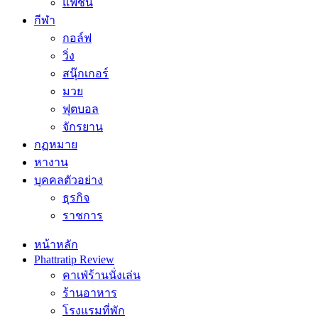
แฟชั่น
กีฬา
กอล์ฟ
วิ่ง
สนุ๊กเกอร์
มวย
ฟุตบอล
จักรยาน
กฏหมาย
หางาน
บุคคลตัวอย่าง
ธุรกิจ
ราชการ
หน้าหลัก
Phattratip Review
คาเฟ่ร้านนั่งเล่น
ร้านอาหาร
โรงแรมที่พัก