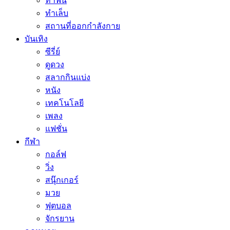
ทำฟัน
ทำเล็บ
สถานที่ออกกำลังกาย
บันเทิง
ซีรี่ย์
ดูดวง
สลากกินแบ่ง
หนัง
เทคโนโลยี
เพลง
แฟชั่น
กีฬา
กอล์ฟ
วิ่ง
สนุ๊กเกอร์
มวย
ฟุตบอล
จักรยาน