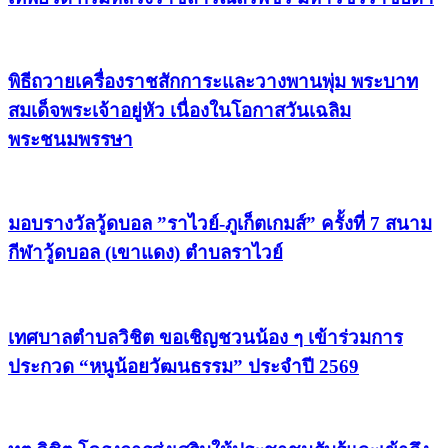
พิธีถวายเครื่องราชสักการะและวางพานพุ่ม พระบาท
สมเด็จพระเจ้าอยู่หัว เนื่องในโอกาสวันเฉลิม
พระชนมพรรษา
มอบรางวัลวู้ดบอล ”ราไวย์-ภูเก็ตเกมส์” ครั้งที่ 7 สนาม
กีฬาวู้ดบอล (เขาแดง) ตำบลราไวย์
เทศบาลตำบลวิชิต ขอเชิญชวนน้อง ๆ เข้าร่วมการ
ประกวด “หนูน้อยวัฒนธรรม” ประจำปี 2569