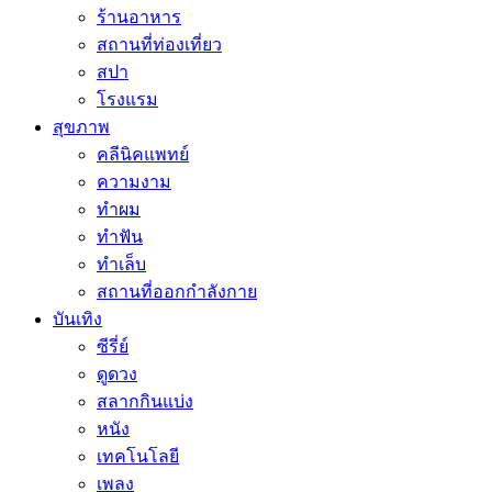
ร้านอาหาร
สถานที่ท่องเที่ยว
สปา
โรงแรม
สุขภาพ
คลีนิคแพทย์
ความงาม
ทำผม
ทำฟัน
ทำเล็บ
สถานที่ออกกำลังกาย
บันเทิง
ซีรี่ย์
ดูดวง
สลากกินแบ่ง
หนัง
เทคโนโลยี
เพลง