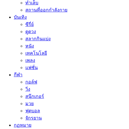
ทำเล็บ
สถานที่ออกกำลังกาย
บันเทิง
ซีรี่ย์
ดูดวง
สลากกินแบ่ง
หนัง
เทคโนโลยี
เพลง
แฟชั่น
กีฬา
กอล์ฟ
วิ่ง
สนุ๊กเกอร์
มวย
ฟุตบอล
จักรยาน
กฏหมาย