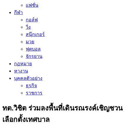
แฟชั่น
กีฬา
กอล์ฟ
วิ่ง
สนุ๊กเกอร์
มวย
ฟุตบอล
จักรยาน
กฏหมาย
หางาน
บุคคลตัวอย่าง
ธุรกิจ
ราชการ
ทต.วิชิต ร่วมลงพื้นที่เดินรณรงค์เชิญชวน
เลือกตั้งเทศบาล