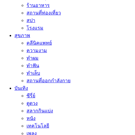
ร้านอาหาร
สถานที่ท่องเที่ยว
สปา
โรงแรม
สุขภาพ
คลีนิคแพทย์
ความงาม
ทำผม
ทำฟัน
ทำเล็บ
สถานที่ออกกำลังกาย
บันเทิง
ซีรี่ย์
ดูดวง
สลากกินแบ่ง
หนัง
เทคโนโลยี
เพลง