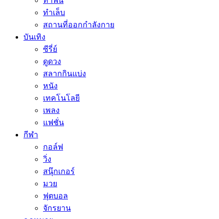
ทำฟัน
ทำเล็บ
สถานที่ออกกำลังกาย
บันเทิง
ซีรี่ย์
ดูดวง
สลากกินแบ่ง
หนัง
เทคโนโลยี
เพลง
แฟชั่น
กีฬา
กอล์ฟ
วิ่ง
สนุ๊กเกอร์
มวย
ฟุตบอล
จักรยาน