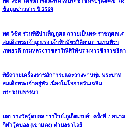
ทต.วิชิต โครงการส่งเสริมให้ประชาชนรับรู้และเข้าถึง
ข้อมูลข่าวสาร ปี 2569
ทต.วิชิต ร่วมพิธีบำเพ็ญกุศล ถวายเป็นพระราชกุศลแด่
สมเด็จพระเจ้าลูกเธอ เจ้าฟ้าพัชรกิติยาภา นเรนทิรา
เทพยวดี กรมหลวงราชสาริณีสิริพัชร มหาวชิรราชธิดา
พิธีถวายเครื่องราชสักการะและวางพานพุ่ม พระบาท
สมเด็จพระเจ้าอยู่หัว เนื่องในโอกาสวันเฉลิม
พระชนมพรรษา
มอบรางวัลวู้ดบอล ”ราไวย์-ภูเก็ตเกมส์” ครั้งที่ 7 สนาม
กีฬาวู้ดบอล (เขาแดง) ตำบลราไวย์