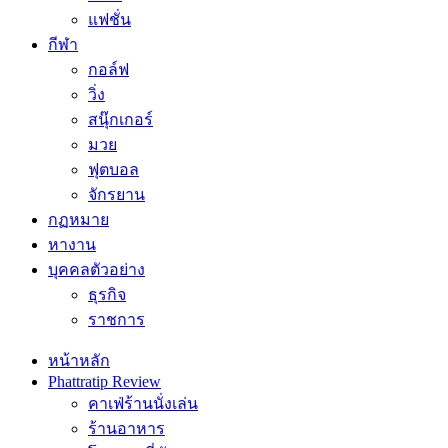
แฟชั่น
กีฬา
กอล์ฟ
วิ่ง
สนุ๊กเกอร์
มวย
ฟุตบอล
จักรยาน
กฏหมาย
หางาน
บุคคลตัวอย่าง
ธุรกิจ
ราชการ
หน้าหลัก
Phattratip Review
คาเฟ่ร้านนั่งเล่น
ร้านอาหาร