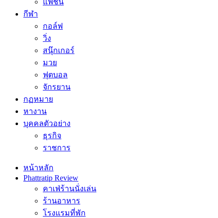
แฟชั่น
กีฬา
กอล์ฟ
วิ่ง
สนุ๊กเกอร์
มวย
ฟุตบอล
จักรยาน
กฏหมาย
หางาน
บุคคลตัวอย่าง
ธุรกิจ
ราชการ
หน้าหลัก
Phattratip Review
คาเฟ่ร้านนั่งเล่น
ร้านอาหาร
โรงแรมที่พัก