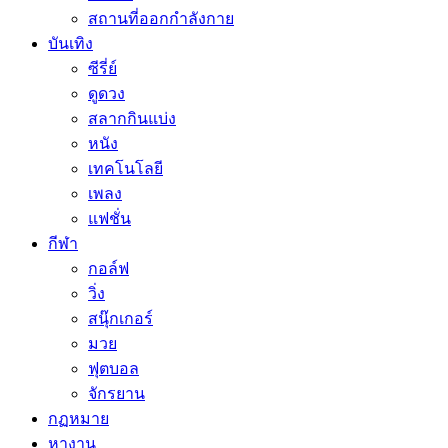
สถานที่ออกกำลังกาย
บันเทิง
ซีรี่ย์
ดูดวง
สลากกินแบ่ง
หนัง
เทคโนโลยี
เพลง
แฟชั่น
กีฬา
กอล์ฟ
วิ่ง
สนุ๊กเกอร์
มวย
ฟุตบอล
จักรยาน
กฏหมาย
หางาน