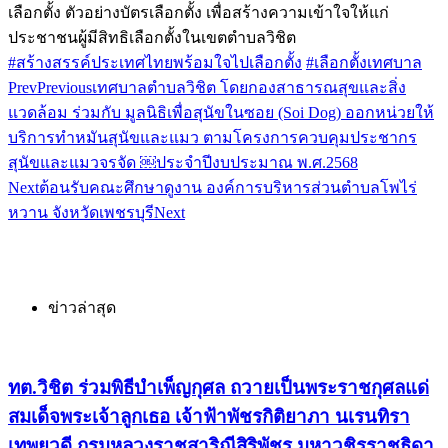
เลือกตั้ง ตัวอย่างบัตรเลือกตั้ง เพื่อสร้างความเข้าใจให้แก่
ประชาชนผู้มีสิทธิเลือกตั้งในเขตตำบลวิชิต
#สร้างสรรค์ประเทศไทยพร้อมใจไปเลือกตั้ง
#เลือกตั้งเทศบาล
Prev
Previous
เทศบาลตำบลวิชิต โดยกองสาธารณสุขและสิ่ง
แวดล้อม ร่วมกับ มูลนิธิเพื่อสุนัขในซอย (Soi Dog) ออกหน่วยให้
บริการทำหมันสุนัขและแมว ตามโครงการควบคุมประชากร
สุนัขและแมวจรจัด ￼ประจำปีงบประมาณ พ.ศ.2568
Next
ต้อนรับคณะศึกษาดูงาน องค์การบริหารส่วนตำบลโพไร่
หวาน จังหวัดเพชรบุรี
Next
ข่าวล่าสุด
ทต.วิชิต ร่วมพิธีบำเพ็ญกุศล ถวายเป็นพระราชกุศลแด่
สมเด็จพระเจ้าลูกเธอ เจ้าฟ้าพัชรกิติยาภา นเรนทิรา
เทพยวดี กรมหลวงราชสาริณีสิริพัชร มหาวชิรราชธิดา