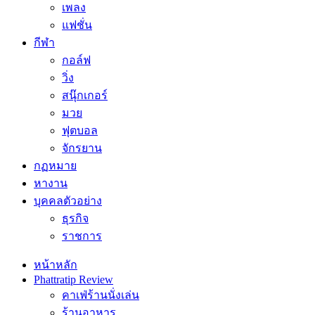
เพลง
แฟชั่น
กีฬา
กอล์ฟ
วิ่ง
สนุ๊กเกอร์
มวย
ฟุตบอล
จักรยาน
กฏหมาย
หางาน
บุคคลตัวอย่าง
ธุรกิจ
ราชการ
หน้าหลัก
Phattratip Review
คาเฟ่ร้านนั่งเล่น
ร้านอาหาร