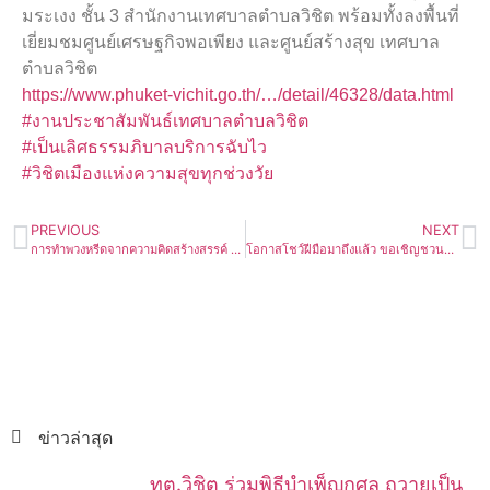
มระเงง ชั้น 3 สำนักงานเทศบาลตำบลวิชิต พร้อมทั้งลงพื้นที่
เยี่ยมชมศูนย์เศรษฐกิจพอเพียง และศูนย์สร้างสุข เทศบาล
ตำบลวิชิต
https://www.phuket-vichit.go.th/…/detail/46328/data.html
#งานประชาสัมพันธ์เทศบาลตำบลวิชิต
#เป็นเลิศธรรมภิบาลบริการฉับไว
#วิชิตเมืองแห่งความสุขทุกช่วงวัย
PREVIOUS
NEXT
การทำพวงหรีดจากความคิดสร้างสรรค์ ส่งเสริมแนวคิดการใช้ทรัพยากรอย่างคุ้มค่าและเสริมสร้างรายได้สู่ชุมชน
โอกาสโชว์ฝีมือมาถึงแล้ว ขอเชิญชวนคนรุ่นใหม่ร่วมเปลี่ยนโลกในกิจกรรมประกวดโปสเตอร์รณรงค์ “Climate Action : Social Show Share”
ข่าวล่าสุด
ทต.วิชิต ร่วมพิธีบำเพ็ญกุศล ถวายเป็น