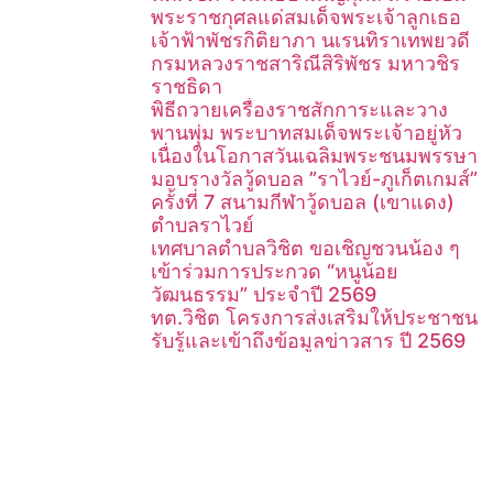
พระราชกุศลแด่สมเด็จพระเจ้าลูกเธอ
เจ้าฟ้าพัชรกิติยาภา นเรนทิราเทพยวดี
กรมหลวงราชสาริณีสิริพัชร มหาวชิร
ราชธิดา
พิธีถวายเครื่องราชสักการะและวาง
พานพุ่ม พระบาทสมเด็จพระเจ้าอยู่หัว
เนื่องในโอกาสวันเฉลิมพระชนมพรรษา
มอบรางวัลวู้ดบอล ”ราไวย์-ภูเก็ตเกมส์”
ครั้งที่ 7 สนามกีฬาวู้ดบอล (เขาแดง)
ตำบลราไวย์
เทศบาลตำบลวิชิต ขอเชิญชวนน้อง ๆ
เข้าร่วมการประกวด “หนูน้อย
วัฒนธรรม” ประจำปี 2569
ทต.วิชิต โครงการส่งเสริมให้ประชาชน
รับรู้และเข้าถึงข้อมูลข่าวสาร ปี 2569