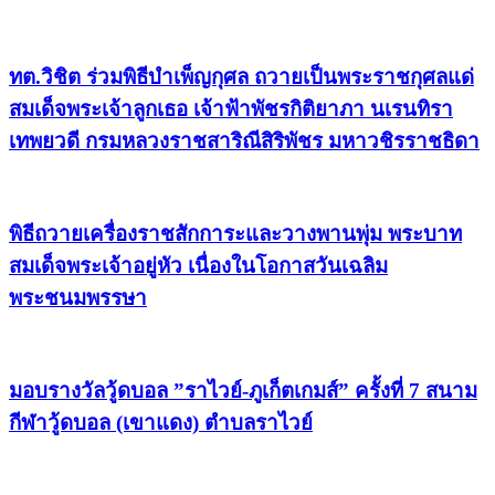
ทต.วิชิต ร่วมพิธีบำเพ็ญกุศล ถวายเป็นพระราชกุศลแด่
สมเด็จพระเจ้าลูกเธอ เจ้าฟ้าพัชรกิติยาภา นเรนทิรา
เทพยวดี กรมหลวงราชสาริณีสิริพัชร มหาวชิรราชธิดา
พิธีถวายเครื่องราชสักการะและวางพานพุ่ม พระบาท
สมเด็จพระเจ้าอยู่หัว เนื่องในโอกาสวันเฉลิม
พระชนมพรรษา
มอบรางวัลวู้ดบอล ”ราไวย์-ภูเก็ตเกมส์” ครั้งที่ 7 สนาม
กีฬาวู้ดบอล (เขาแดง) ตำบลราไวย์