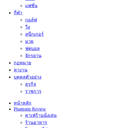
แฟชั่น
กีฬา
กอล์ฟ
วิ่ง
สนุ๊กเกอร์
มวย
ฟุตบอล
จักรยาน
กฏหมาย
หางาน
บุคคลตัวอย่าง
ธุรกิจ
ราชการ
หน้าหลัก
Phattratip Review
คาเฟ่ร้านนั่งเล่น
ร้านอาหาร