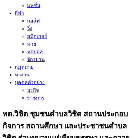
แฟชั่น
กีฬา
กอล์ฟ
วิ่ง
สนุ๊กเกอร์
มวย
ฟุตบอล
จักรยาน
กฏหมาย
หางาน
บุคคลตัวอย่าง
ธุรกิจ
ราชการ
ทต.วิชิต ชุมชนตำบลวิชิต สถานประกอบ
กิจการ สถานศึกษา และประชาชนตำบล
วิชิต ร่วมขบวนแห่เทียนพรรษา และถวาย