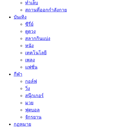
ทำเล็บ
สถานที่ออกกำลังกาย
บันเทิง
ซีรี่ย์
ดูดวง
สลากกินแบ่ง
หนัง
เทคโนโลยี
เพลง
แฟชั่น
กีฬา
กอล์ฟ
วิ่ง
สนุ๊กเกอร์
มวย
ฟุตบอล
จักรยาน
กฏหมาย