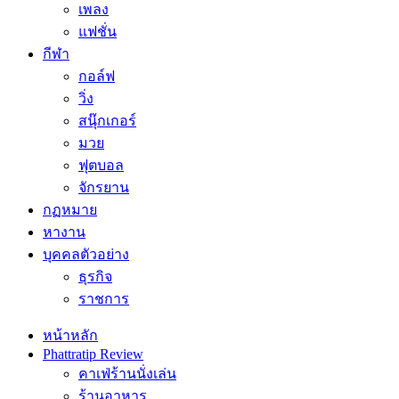
เพลง
แฟชั่น
กีฬา
กอล์ฟ
วิ่ง
สนุ๊กเกอร์
มวย
ฟุตบอล
จักรยาน
กฏหมาย
หางาน
บุคคลตัวอย่าง
ธุรกิจ
ราชการ
หน้าหลัก
Phattratip Review
คาเฟ่ร้านนั่งเล่น
ร้านอาหาร