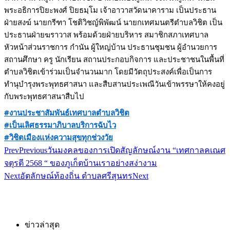
พระอธิการปิยะพงศ์ ปิยธมฺโม เจ้าอาวาสวัดนาคาราม เป็นประธาน
ฝ่ายสงฆ์ นายกรีฑา โชติวิชญ์พิพัฒน์ นายกเทศมนตรีตำบลวิชิต เป็น
ประธานฝ่ายฆราวาส พร้อมด้วยฝ่ายบริหาร สมาชิกสภาเทศบาล
หัวหน้าส่วนราชการ กำนัน ผู้ใหญ่บ้าน ประธานชุมชน ผู้อำนวยการ
สถานศึกษา ครู นักเรียน สถานประกอบกิจการ และประชาชนในพื้นที่
ตำบลวิชิตเข้าร่วมเป็นจำนวนมาก โดยมีวัตถุประสงค์เพื่อเป็นการ
ทำนุบำรุงพระพุทธศาสนา และสืบสานประเพณีวันเข้าพรรษาให้คงอยู่
กับพระพุทธศาสนาสืบไป
#งานประชาสัมพันธ์เทศบาลตำบลวิชิต
#เป็นเลิศธรรมาภิบาลบริการฉับไว
#วิชิตเมืองแห่งความสุขทุกช่วงวัย
Prev
Previous
วันมงคลของการเปิดสัญลักษณ์งาน “เทศกาลคเณศ
จตุรตี 2568 “ ของภูเก็ตบ้านเราอย่างสง่างาม
Next
อัตลักษณ์ท้องถิ่น ตำบลศรีสุนทร
Next
ข่าวล่าสุด