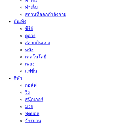
ทำฟัน
ทำเล็บ
สถานที่ออกกำลังกาย
บันเทิง
ซีรี่ย์
ดูดวง
สลากกินแบ่ง
หนัง
เทคโนโลยี
เพลง
แฟชั่น
กีฬา
กอล์ฟ
วิ่ง
สนุ๊กเกอร์
มวย
ฟุตบอล
จักรยาน