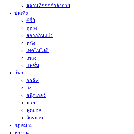
สถานที่ออกกำลังกาย
บันเทิง
ซีรี่ย์
ดูดวง
สลากกินแบ่ง
หนัง
เทคโนโลยี
เพลง
แฟชั่น
กีฬา
กอล์ฟ
วิ่ง
สนุ๊กเกอร์
มวย
ฟุตบอล
จักรยาน
กฏหมาย
หางาน