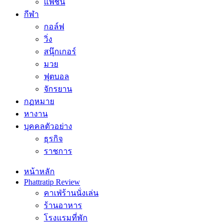
แฟชั่น
กีฬา
กอล์ฟ
วิ่ง
สนุ๊กเกอร์
มวย
ฟุตบอล
จักรยาน
กฏหมาย
หางาน
บุคคลตัวอย่าง
ธุรกิจ
ราชการ
หน้าหลัก
Phattratip Review
คาเฟ่ร้านนั่งเล่น
ร้านอาหาร
โรงแรมที่พัก