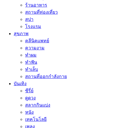
ร้านอาหาร
สถานที่ท่องเที่ยว
สปา
โรงแรม
สุขภาพ
คลีนิคแพทย์
ความงาม
ทำผม
ทำฟัน
ทำเล็บ
สถานที่ออกกำลังกาย
บันเทิง
ซีรี่ย์
ดูดวง
สลากกินแบ่ง
หนัง
เทคโนโลยี
เพลง