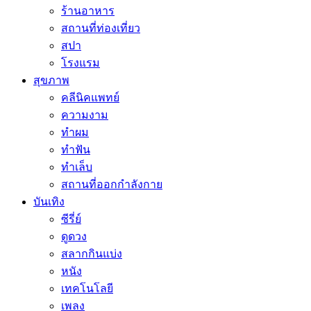
ร้านอาหาร
สถานที่ท่องเที่ยว
สปา
โรงแรม
สุขภาพ
คลีนิคแพทย์
ความงาม
ทำผม
ทำฟัน
ทำเล็บ
สถานที่ออกกำลังกาย
บันเทิง
ซีรี่ย์
ดูดวง
สลากกินแบ่ง
หนัง
เทคโนโลยี
เพลง