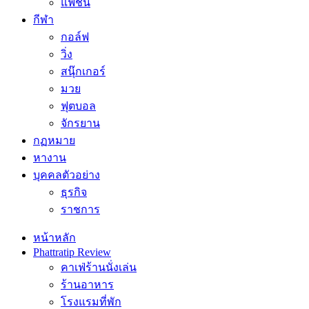
แฟชั่น
กีฬา
กอล์ฟ
วิ่ง
สนุ๊กเกอร์
มวย
ฟุตบอล
จักรยาน
กฏหมาย
หางาน
บุคคลตัวอย่าง
ธุรกิจ
ราชการ
หน้าหลัก
Phattratip Review
คาเฟ่ร้านนั่งเล่น
ร้านอาหาร
โรงแรมที่พัก