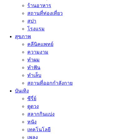
ร้านอาหาร
สถานที่ท่องเที่ยว
สปา
โรงแรม
สุขภาพ
คลีนิคแพทย์
ความงาม
ทำผม
ทำฟัน
ทำเล็บ
สถานที่ออกกำลังกาย
บันเทิง
ซีรี่ย์
ดูดวง
สลากกินแบ่ง
หนัง
เทคโนโลยี
เพลง