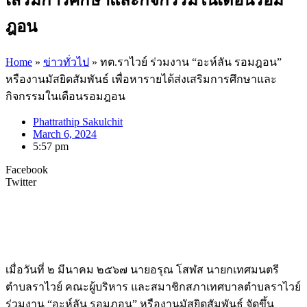
ฎอน
Home
»
ข่าวทั่วไป
»
ทต.ราไวย์ ร่วมงาน “อะห์ลัน รอมฎอน”
หรืองานมัสยิดสัมพันธ์ เพื่อหารายได้ส่งเสริมการศึกษาและ
กิจกรรมในเดือนรอมฎอน
Phattrathip Sakulchit
March 6, 2024
5:57 pm
Facebook
Twitter
เมื่อวันที่ ๒ มีนาคม ๒๕๖๗ นายอรุณ โสฬส นายกเทศมนตรี
ตำบลราไวย์ คณะผู้บริหาร และสมาชิกสภาเทศบาลตำบลราไวย์
ร่วมงาน “อะห์ลัน รอมฎอน” หรืองานมัสยิดสัมพันธ์ จัดขึ้น