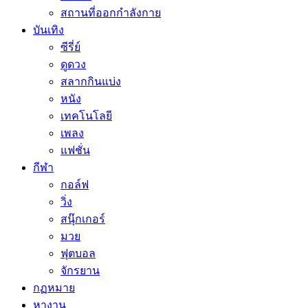
สถานที่ออกกำลังกาย
บันเทิง
ซีรี่ย์
ดูดวง
สลากกินแบ่ง
หนัง
เทคโนโลยี
เพลง
แฟชั่น
กีฬา
กอล์ฟ
วิ่ง
สนุ๊กเกอร์
มวย
ฟุตบอล
จักรยาน
กฏหมาย
หางาน