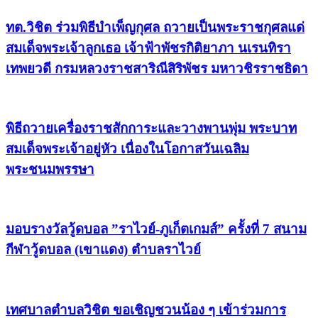
ทต.วิชิต ร่วมพิธีบำเพ็ญกุศล ถวายเป็นพระราชกุศลแด่
สมเด็จพระเจ้าลูกเธอ เจ้าฟ้าพัชรกิติยาภา นเรนทิรา
เทพยวดี กรมหลวงราชสาริณีสิริพัชร มหาวชิรราชธิดา
พิธีถวายเครื่องราชสักการะและวางพานพุ่ม พระบาท
สมเด็จพระเจ้าอยู่หัว เนื่องในโอกาสวันเฉลิม
พระชนมพรรษา
มอบรางวัลวู้ดบอล ”ราไวย์-ภูเก็ตเกมส์” ครั้งที่ 7 สนาม
กีฬาวู้ดบอล (เขาแดง) ตำบลราไวย์
เทศบาลตำบลวิชิต ขอเชิญชวนน้อง ๆ เข้าร่วมการ