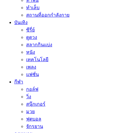
ทำฟัน
ทำเล็บ
สถานที่ออกกำลังกาย
บันเทิง
ซีรี่ย์
ดูดวง
สลากกินแบ่ง
หนัง
เทคโนโลยี
เพลง
แฟชั่น
กีฬา
กอล์ฟ
วิ่ง
สนุ๊กเกอร์
มวย
ฟุตบอล
จักรยาน