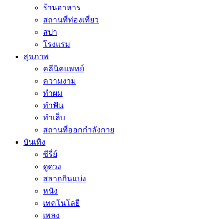
ร้านอาหาร
สถานที่ท่องเที่ยว
สปา
โรงแรม
สุขภาพ
คลีนิคแพทย์
ความงาม
ทำผม
ทำฟัน
ทำเล็บ
สถานที่ออกกำลังกาย
บันเทิง
ซีรี่ย์
ดูดวง
สลากกินแบ่ง
หนัง
เทคโนโลยี
เพลง