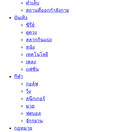
ทำเล็บ
สถานที่ออกกำลังกาย
บันเทิง
ซีรี่ย์
ดูดวง
สลากกินแบ่ง
หนัง
เทคโนโลยี
เพลง
แฟชั่น
กีฬา
กอล์ฟ
วิ่ง
สนุ๊กเกอร์
มวย
ฟุตบอล
จักรยาน
กฏหมาย