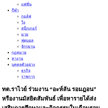
แฟชั่น
กีฬา
กอล์ฟ
วิ่ง
สนุ๊กเกอร์
มวย
ฟุตบอล
จักรยาน
กฏหมาย
หางาน
บุคคลตัวอย่าง
ธุรกิจ
ราชการ
ทต.ราไวย์ ร่วมงาน “อะห์ลัน รอมฎอน”
หรืองานมัสยิดสัมพันธ์ เพื่อหารายได้ส่ง
เสริมการศึกษาและกิจกรรมในเดือนรอม