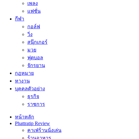
เพลง
แฟชั่น
กีฬา
กอล์ฟ
วิ่ง
สนุ๊กเกอร์
มวย
ฟุตบอล
จักรยาน
กฏหมาย
หางาน
บุคคลตัวอย่าง
ธุรกิจ
ราชการ
หน้าหลัก
Phattratip Review
คาเฟ่ร้านนั่งเล่น
ร้านอาหาร