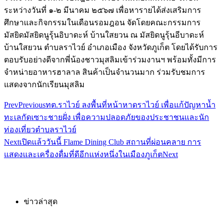
ระหว่างวันที่ ๑-๒ มีนาคม ๒๕๖๗ เพื่อหารายได้ส่งเสริมการ
ศึกษาและกิจกรรมในเดือนรอมฎอน จัดโดยคณะกรรมการ
มัสยิดมัสยิดนูรุ้นอิบาดะห์ บ้านใสยวน ณ มัสยิดนูรุ้นอีบาดะห์
บ้านใสยวน ตำบลราไวย์ อำเภอเมือง จังหวัดภูเก็ต โดยได้รับการ
ตอบรับอย่างดีจากพี่น้องชาวมุสลิมเข้าร่วมงานฯ พร้อมทั้งมีการ
จำหน่ายอาหารฮาลาล สินค้าเป็นจำนวนมาก ร่วมรับชมการ
แสดงจากนักเรียนมุสลิม
Prev
Previous
ทต.ราไวย์ ลงพื้นที่หน้าหาดราไวย์ เพื่อแก้ปัญหาน้ำ
ทะเลกัดเซาะชายฝั่ง เพื่อความปลอดภัยของประชาชนและนัก
ท่องเที่ยวตำบลราไวย์
Next
เปิดแล้ววันนี้ Flame Dining Club สถานที่ผ่อนคลาย การ
แสดงและเครื่องดื่มที่ดีอีกแห่งหนึ่งในเมืองภูเก็ต
Next
ข่าวล่าสุด