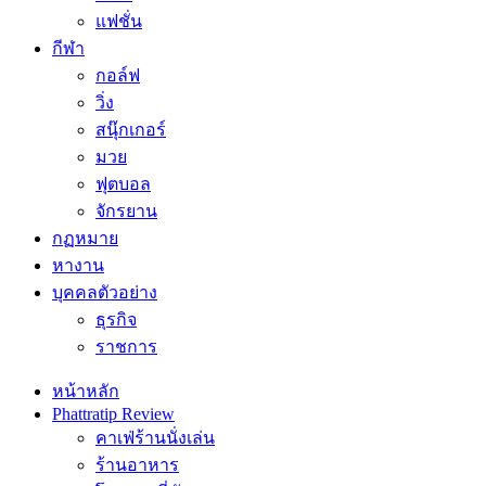
แฟชั่น
กีฬา
กอล์ฟ
วิ่ง
สนุ๊กเกอร์
มวย
ฟุตบอล
จักรยาน
กฏหมาย
หางาน
บุคคลตัวอย่าง
ธุรกิจ
ราชการ
หน้าหลัก
Phattratip Review
คาเฟ่ร้านนั่งเล่น
ร้านอาหาร