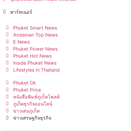
พาร์ทเนอร์
Phuket Smart News
Andaman Top News
E News
Phuket Power News
Phuket Hot News
Inside Phuket News
Lifestyles in Thailand
Phuket Ok
Phuket Price
หนังสือพิมพ์ภูเก็ตโพสต์
ภูเก็ตธุรกิจออนไลน์
ข่าวเด่นภูเก็ต
ข่าวเศรษฐกิจธุรกิจ