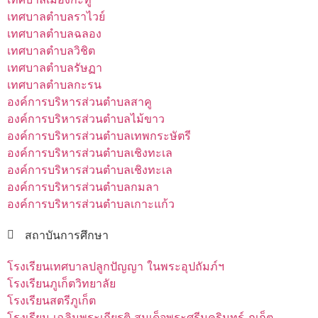
เทศบาลตำบลราไวย์
เทศบาลตำบลฉลอง
เทศบาลตำบลวิชิต
เทศบาลตำบลรัษฏา
เทศบาลตำบลกะรน
องค์การบริหารส่วนตำบลสาคู
องค์การบริหารส่วนตำบลไม้ขาว
องค์การบริหารส่วนตำบลเทพกระษัตรี
องค์การบริหารส่วนตำบลเชิงทะเล
องค์การบริหารส่วนตำบลเชิงทะเล
องค์การบริหารส่วนตำบลกมลา
องค์การบริหารส่วนตำบลเกาะแก้ว
สถาบันการศึกษา
โรงเรียนเทศบาลปลูกปัญญา ในพระอุปถัมภ์ฯ
โรงเรียนภูเก็ตวิทยาลัย
โรงเรียนสตรีภูเก็ต
โรงเรียน เฉลิมพระเกียรติ สมเด็จพระศรีนครินทร์ ภูเก็ต