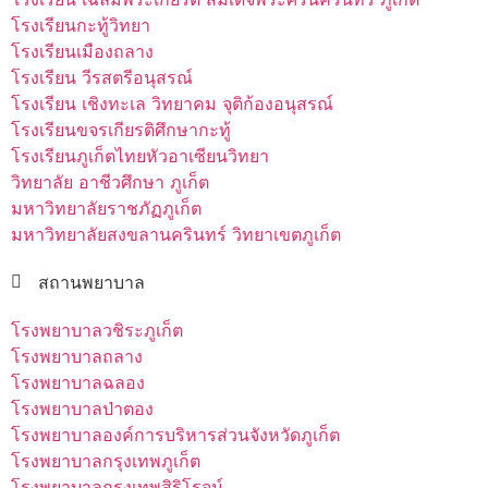
โรงเรียนกะทู้วิทยา
โรงเรียนเมืองถลาง
โรงเรียน วีรสตรีอนุสรณ์
โรงเรียน เชิงทะเล วิทยาคม จุติก้องอนุสรณ์
โรงเรียนขจรเกียรติศึกษากะทู้
โรงเรียนภูเก็ตไทยหัวอาเซียนวิทยา
วิทยาลัย อาชีวศึกษา ภูเก็ต
มหาวิทยาลัยราชภัฏภูเก็ต
มหาวิทยาลัยสงขลานครินทร์ วิทยาเขตภูเก็ต
สถานพยาบาล
โรงพยาบาลวชิระภูเก็ต
โรงพยาบาลถลาง
โรงพยาบาลฉลอง
โรงพยาบาลป่าตอง
โรงพยาบาลองค์การบริหารส่วนจังหวัดภูเก็ต
โรงพยาบาลกรุงเทพภูเก็ต
โรงพยาบาลกรุงเทพสิริโรจน์