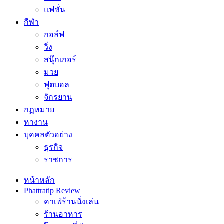
แฟชั่น
กีฬา
กอล์ฟ
วิ่ง
สนุ๊กเกอร์
มวย
ฟุตบอล
จักรยาน
กฏหมาย
หางาน
บุคคลตัวอย่าง
ธุรกิจ
ราชการ
หน้าหลัก
Phattratip Review
คาเฟ่ร้านนั่งเล่น
ร้านอาหาร