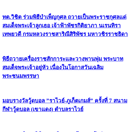
ทต.วิชิต ร่วมพิธีบำเพ็ญกุศล ถวายเป็นพระราชกุศลแด่
สมเด็จพระเจ้าลูกเธอ เจ้าฟ้าพัชรกิติยาภา นเรนทิรา
เทพยวดี กรมหลวงราชสาริณีสิริพัชร มหาวชิรราชธิดา
พิธีถวายเครื่องราชสักการะและวางพานพุ่ม พระบาท
สมเด็จพระเจ้าอยู่หัว เนื่องในโอกาสวันเฉลิม
พระชนมพรรษา
มอบรางวัลวู้ดบอล ”ราไวย์-ภูเก็ตเกมส์” ครั้งที่ 7 สนาม
กีฬาวู้ดบอล (เขาแดง) ตำบลราไวย์