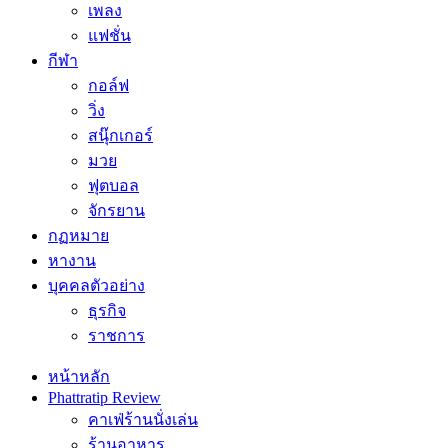
เพลง
แฟชั่น
กีฬา
กอล์ฟ
วิ่ง
สนุ๊กเกอร์
มวย
ฟุตบอล
จักรยาน
กฏหมาย
หางาน
บุคคลตัวอย่าง
ธุรกิจ
ราชการ
หน้าหลัก
Phattratip Review
คาเฟ่ร้านนั่งเล่น
ร้านอาหาร