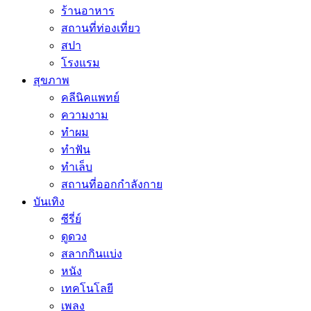
ร้านอาหาร
สถานที่ท่องเที่ยว
สปา
โรงแรม
สุขภาพ
คลีนิคแพทย์
ความงาม
ทำผม
ทำฟัน
ทำเล็บ
สถานที่ออกกำลังกาย
บันเทิง
ซีรี่ย์
ดูดวง
สลากกินแบ่ง
หนัง
เทคโนโลยี
เพลง