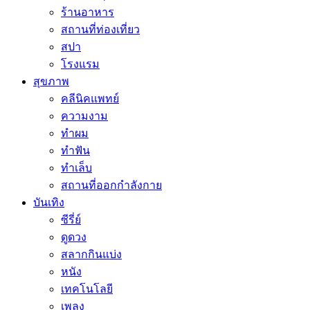
ร้านอาหาร
สถานที่ท่องเที่ยว
สปา
โรงแรม
สุขภาพ
คลีนิคแพทย์
ความงาม
ทำผม
ทำฟัน
ทำเล็บ
สถานที่ออกกำลังกาย
บันเทิง
ซีรี่ย์
ดูดวง
สลากกินแบ่ง
หนัง
เทคโนโลยี
เพลง