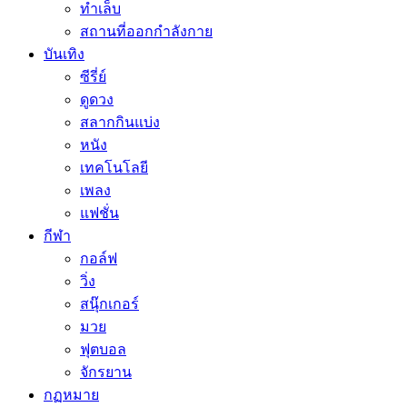
ทำเล็บ
สถานที่ออกกำลังกาย
บันเทิง
ซีรี่ย์
ดูดวง
สลากกินแบ่ง
หนัง
เทคโนโลยี
เพลง
แฟชั่น
กีฬา
กอล์ฟ
วิ่ง
สนุ๊กเกอร์
มวย
ฟุตบอล
จักรยาน
กฏหมาย