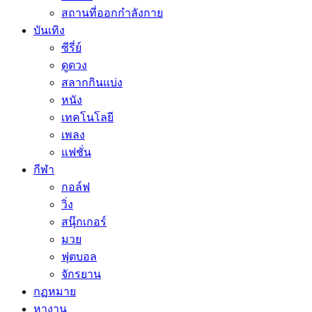
สถานที่ออกกำลังกาย
บันเทิง
ซีรี่ย์
ดูดวง
สลากกินแบ่ง
หนัง
เทคโนโลยี
เพลง
แฟชั่น
กีฬา
กอล์ฟ
วิ่ง
สนุ๊กเกอร์
มวย
ฟุตบอล
จักรยาน
กฏหมาย
หางาน