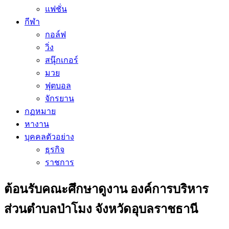
แฟชั่น
กีฬา
กอล์ฟ
วิ่ง
สนุ๊กเกอร์
มวย
ฟุตบอล
จักรยาน
กฏหมาย
หางาน
บุคคลตัวอย่าง
ธุรกิจ
ราชการ
ต้อนรับคณะศึกษาดูงาน องค์การบริหาร
ส่วนตำบลป่าโมง จังหวัดอุบลราชธานี