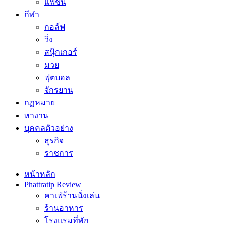
แฟชั่น
กีฬา
กอล์ฟ
วิ่ง
สนุ๊กเกอร์
มวย
ฟุตบอล
จักรยาน
กฏหมาย
หางาน
บุคคลตัวอย่าง
ธุรกิจ
ราชการ
หน้าหลัก
Phattratip Review
คาเฟ่ร้านนั่งเล่น
ร้านอาหาร
โรงแรมที่พัก