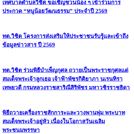
เทศบาลตำบลวิชิต ขอเชิญชวนน้อง ๆ เข้าร่วมการ
ประกวด “หนูน้อยวัฒนธรรม” ประจำปี 2569
ทต.วิชิต โครงการส่งเสริมให้ประชาชนรับรู้และเข้าถึง
ข้อมูลข่าวสาร ปี 2569
ทต.วิชิต ร่วมพิธีบำเพ็ญกุศล ถวายเป็นพระราชกุศลแด่
สมเด็จพระเจ้าลูกเธอ เจ้าฟ้าพัชรกิติยาภา นเรนทิรา
เทพยวดี กรมหลวงราชสาริณีสิริพัชร มหาวชิรราชธิดา
พิธีถวายเครื่องราชสักการะและวางพานพุ่ม พระบาท
สมเด็จพระเจ้าอยู่หัว เนื่องในโอกาสวันเฉลิม
พระชนมพรรษา