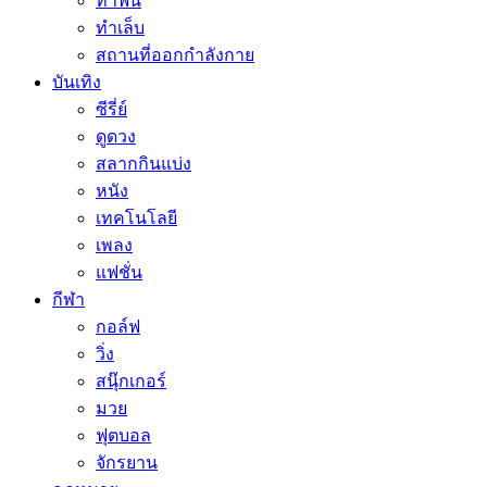
ทำฟัน
ทำเล็บ
สถานที่ออกกำลังกาย
บันเทิง
ซีรี่ย์
ดูดวง
สลากกินแบ่ง
หนัง
เทคโนโลยี
เพลง
แฟชั่น
กีฬา
กอล์ฟ
วิ่ง
สนุ๊กเกอร์
มวย
ฟุตบอล
จักรยาน