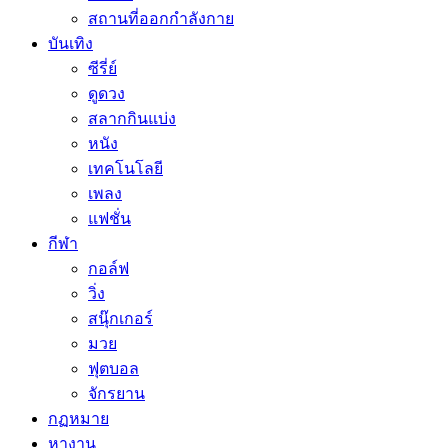
สถานที่ออกกำลังกาย
บันเทิง
ซีรี่ย์
ดูดวง
สลากกินแบ่ง
หนัง
เทคโนโลยี
เพลง
แฟชั่น
กีฬา
กอล์ฟ
วิ่ง
สนุ๊กเกอร์
มวย
ฟุตบอล
จักรยาน
กฏหมาย
หางาน