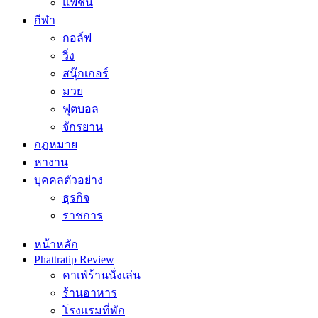
แฟชั่น
กีฬา
กอล์ฟ
วิ่ง
สนุ๊กเกอร์
มวย
ฟุตบอล
จักรยาน
กฏหมาย
หางาน
บุคคลตัวอย่าง
ธุรกิจ
ราชการ
หน้าหลัก
Phattratip Review
คาเฟ่ร้านนั่งเล่น
ร้านอาหาร
โรงแรมที่พัก