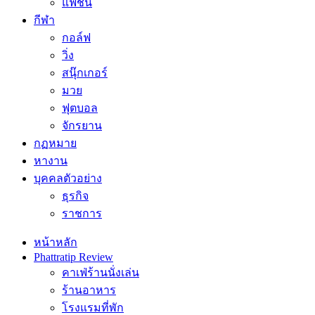
แฟชั่น
กีฬา
กอล์ฟ
วิ่ง
สนุ๊กเกอร์
มวย
ฟุตบอล
จักรยาน
กฏหมาย
หางาน
บุคคลตัวอย่าง
ธุรกิจ
ราชการ
หน้าหลัก
Phattratip Review
คาเฟ่ร้านนั่งเล่น
ร้านอาหาร
โรงแรมที่พัก