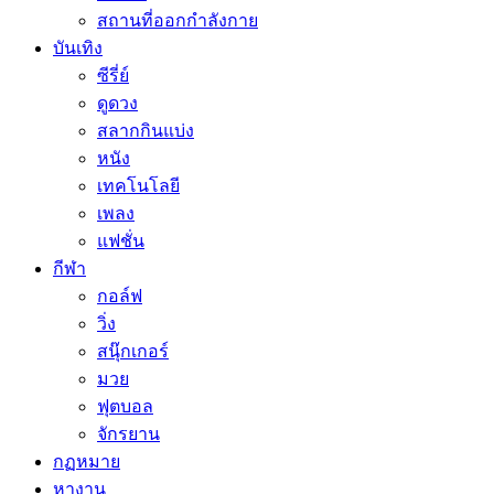
สถานที่ออกกำลังกาย
บันเทิง
ซีรี่ย์
ดูดวง
สลากกินแบ่ง
หนัง
เทคโนโลยี
เพลง
แฟชั่น
กีฬา
กอล์ฟ
วิ่ง
สนุ๊กเกอร์
มวย
ฟุตบอล
จักรยาน
กฏหมาย
หางาน